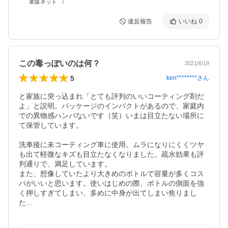
業販ネット
違反報告
いいね
0
この毒っぽいのは何？
2021/6/19
5
ken********
さん
と家族に突っ込まれ「とても評判のいいコーティング剤だ
よ」と説明。パッケージのインパクトがあるので、家庭内
での異物感ハンパないです（笑）いまは目立たない場所に
て保管しています。

洗車後に未コーティング車に使用。ムラになりにくくツヤ
も出て軽微なキズも目立たなくなりました。疏水効果も評
判通りで、満足しています。

また、想像していたより大きめのボトルで容量が多くコス
パがいいと思います。使いはじめの際、ボトルの側面を強
く押しすぎてしまい、多めに中身が出てしまい焦りまし
た…