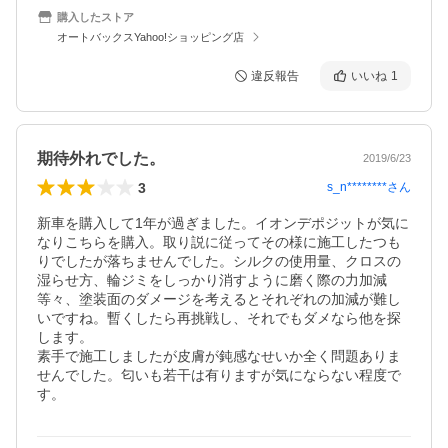
購入したストア
オートバックスYahoo!ショッピング店
違反報告
いいね
1
期待外れでした。
2019/6/23
3
s_n********
さん
新車を購入して1年が過ぎました。イオンデポジットが気に
なりこちらを購入。取り説に従ってその様に施工したつも
りでしたが落ちませんでした。シルクの使用量、クロスの
湿らせ方、輪ジミをしっかり消すように磨く際の力加減
等々、塗装面のダメージを考えるとそれぞれの加減が難し
いですね。暫くしたら再挑戦し、それでもダメなら他を探
します。

素手で施工しましたが皮膚が鈍感なせいか全く問題ありま
せんでした。匂いも若干は有りますが気にならない程度で
す。