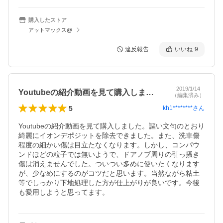
購入したストア
アットマックス@
違反報告
いいね
9
2019/1/14
Youtubeの紹介動画を見て購入しま…
（編集済み）
5
kh1********
さん
Youtubeの紹介動画を見て購入しました。謳い文句のとおり
綺麗にイオンデポジットを除去できました。また、洗車傷
程度の細かい傷は目立たなくなります。しかし、コンパウ
ンドほどの粒子では無いようで、ドアノブ周りの引っ掻き
傷は消えませんでした。ついつい多めに使いたくなります
が、少なめにするのがコツだと思います。当然ながら粘土
等でしっかり下地処理した方が仕上がりが良いです。今後
も愛用しようと思ってます。