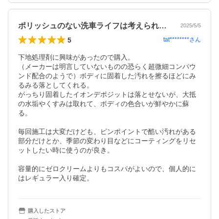
ポリッシュのない洗車ライフは考えられない
2025/5/5
5
tat********
さん
下地処理剤に興味があったので購入。

（メーカーは明言していないものの恐らく超微細コンパウ
ンド配合のようで）ボディに固着した汚れを擦るほどにみ
るみる落としてくれる。

がっちり固着したイオンデポジットは落とせないが、大抵
の水垢やくすみは取れて、ボディの色合いが鮮やかに蘇
る。

毎回施工は大変だけども、ピンポイントで酷い汚れがある
部分だけとか、季節の変わり目などにコーティングをリセ
ットしたい時に使うのが良き。

容量的にゼロクリームよりもコスパがよいので、個人的に
はレギュラー入り確定。
購入したストア