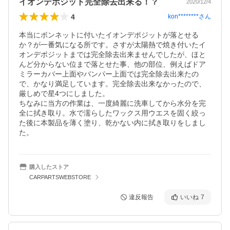
イオンデポジット完全除去出来る！？
2020/12/4
4
kon********
さん
本当にボンネットに付いたイオンデポジットが落とせる
か？が一番気になる所です。さすが太陽熱で焼き付いたイ
オンデポジットまでは完全除去出来ませんでしたが、ほと
んど分からない位まで落とせた事、他の部位、例えばドア
ミラーカバー上面やバンパー上面では完全除去出来たの
で、かなり満足しています。完全除去出来なかったので、
厳しめで星4つにしました。

ちなみに当方の作業は、一度綺麗に洗車してから水分を完
全に拭き取り。水で濡らしたワックス用ウエスを固く絞っ
た後に本製品を薄く塗り、乾かない内に拭き取りをしまし
た。
購入したストア
CARPARTSWEBSTORE
違反報告
いいね
7