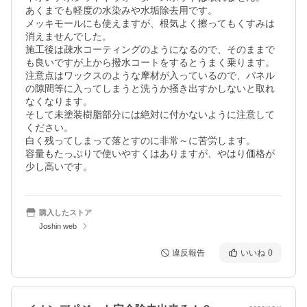
あくまでも軽度の水染みや水垢除去用です。

メッキモールにも使えますが、根気よく擦ってもくすみは
消えませんでした。

施工後は疎水コーティングのようになるので、そのままで
も良いですが上から撥水コートをするとうまく乗ります。

注意点はワックスのような摩材が入っているので、パネル
の隙間等に入ってしまうと洗うか掻き出すかしないと取れ
なくなります。

そして未塗装樹脂部分には絶対に付かないように注意して
ください。

白く残ってしまって落とすのに非常～に苦労します。

容量もたっぷりで使いやすくはありますが、やはり価格が
少し高いです。
購入したストア
Joshin web
違反報告
いいね
0