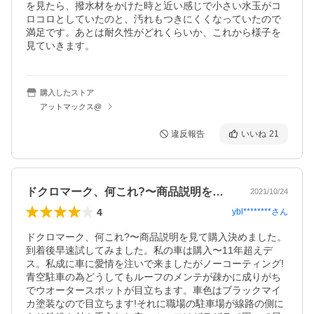
を見たら、撥水材をかけた時と近い感じで小さい水玉がコ
ロコロとしていたのと、汚れもつきにくくなっていたので
満足です。あとは耐久性がどれくらいか、これから様子を
見ていきます。
購入したストア
アットマックス@
違反報告
いいね
21
ドクロマーク、何これ?〜商品説明を見て…
2021/10/24
4
ybl********
さん
ドクロマーク、何これ?〜商品説明を見て購入決めました。
到着後早速試してみました。私の車は購入〜11年超えデ
ス。私成に車に愛情を注いで来ましたがノーコーティング!
青空駐車の為どうしてもルーフのメンテが疎かに成りがち
でウオータースポットが目立ちます。車色はブラックマイ
カ塗装なので目立ちます!それに職場の駐車場が線路の側に