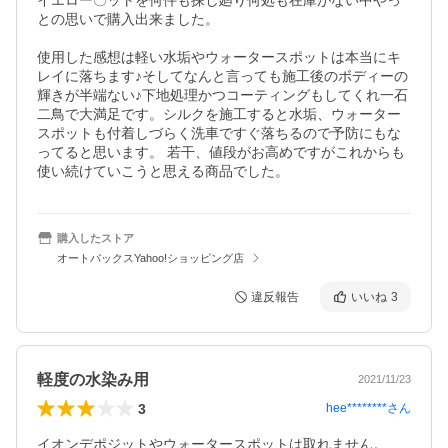
イエロー〇ットを何件も探し廻り何処も在庫がない中やっ
との思いで購入出来ました。

使用した感想は軽い水垢やウォータースポットは本当にキ
レイに落ちます♪そしてなんと言っても施工後のボディーの
輝きが半端ない♪下地処理かつコーティングもしてくれ一石
二鳥で大満足です。シルクを施工すると水垢、ウォーター
スポットも付着しづらく洗車ですぐ落ちるので予防にもな
ってると思います。 若干、値段がお高めですがこれからも
使い続けていこうと思える商品でした。
購入したストア
オートバックスYahoo!ショッピング店
違反報告
いいね
3
軽度の水染み用
2021/11/23
3
hee********
さん
イオンデポジットやウォータースポットは取れません。
