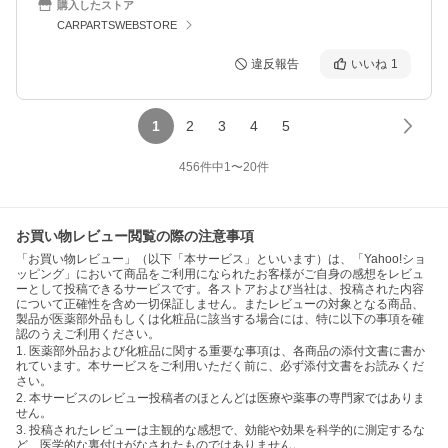
購入したストア
CARPARTSWEBSTORE
違反報告
いいね
1
1
2
3
4
5
456
件中
1
〜
20
件
お買い物レビュー閲覧の際の注意事項
「お買い物レビュー」（以下「本サービス」といいます）は、「Yahoo!ショ
ッピング」において商品をご利用になられたお客様がご自身の感想をレビュ
ーとして投稿できるサービスです。各ストアおよび当社は、投稿された内容
について正確性を含め一切保証しません。またレビューの対象となる商品、
製品が医薬部外品もしくは化粧品に該当する場合には、特に以下の事項を確
認のうえご利用ください。
1. 医薬部外品および化粧品に関する重要な事項は、各商品の添付文書に書か
れています。本サービスをご利用いただく前に、必ず添付文書をお読みくだ
さい。
2. 本サービスのレビュー投稿者のほとんどは医療や薬事の専門家ではありま
せん。
3. 投稿されたレビューは主観的な感想で、効能や効果を科学的に測定するな
ど、医学的な裏付けがなされたものではありません。