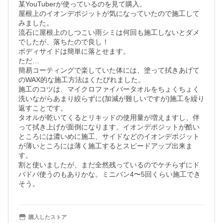
某YouTuberが使っているのを見て購入。

屋根上のイオンデポジットが気になっていたので施工して
みました。

流石に屋根上のしつこい雨シミは何回も施工しないとダメ
でしたが、落ちたので良し！

ボディサイドは簡単に落とせます。

ただ…

簡易コーティングで楽していた体には、塗って拭きあげて
のWAX的な施工方法はくたびれました。

施工のコツは、マイクロファイバータオルをちょくちょく
洗いながらあまり絞らずに(加減が難しいですが)施工を繰り
返すことです。

タオルが乾いてくるとリキッドの使用量が増えますし、伴
って拭き上げが面倒になります。イオンデポジットが酷い
ところには濃いめに施工、サイドなどのイオンデポジット
が薄いところには薄く施工するとスピードアップ出来ま
す。

割と使いましたが、まだ全然残っているのでケチらずにド
バドバ使うのもありかな。ミニバン4〜5回くらい施工でき
そう。
購入したストア