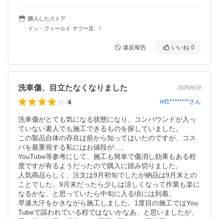
購入したストア
イン・フィールド ヤフー店
違反報告
いいね
0
洗車傷、目立たなくなりました
2025/9/19
4
mf1********
さん
洗車傷がとても気になる状態になり、コンパウンドが入っ
ていない素人でも施工できるものを探していました。

この製品自体の存在は前から知ってはいたのですが、コス
パを最重視する私にはお値段が…。

YouTube等参考にして、施工も簡単で傷消し効果もある程
度ですが有るようだったので購入に踏み切りました。

人気商品らしく、注文は9月初旬でしたが納品は9月末との
ことでした。9月末だったら少しは涼しくなって作業も楽に
なるかな、と思っていたら中旬に入る頃には到着。

早速大汗をかきながら施工しました。1度目の施工ではYou
Tubeで謳われている程ではないかなあ、と思いましたが、