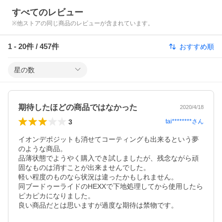
すべてのレビュー
※他ストアの同じ商品のレビューが含まれています。
1
-
20
件 /
457
件
おすすめ順
星の数
期待したほどの商品ではなかった
2020/4/18
3
tai********
さん
イオンデポジットも消せてコーティングも出来るという夢
のような商品。

品薄状態でようやく購入でき試しましたが、残念ながら頑
固なものは消すことが出来ませんでした。

軽い程度のものなら状況は違ったかもしれません。

同ブードゥーライドのHEXXで下地処理してから使用したら
ピカピカになりました。

良い商品だとは思いますが過度な期待は禁物です。