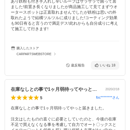
あり鉄粉も付き手入れし辛いルーフはザラザラで困って居
ました!前置き長くなりましたが商品施工して見てまずウオ
ータースポットは正直取れませんでしたが鉄粉は思いの外
取れたようで結構ツルツルに成りました!コーティング効果
も90日有ると言うので満足デス!此れからも自分成りに考え
て施工して行きます!
購入したストア
CARPARTSWEBSTORE
違反報告
いいね
18
在庫なしとの事で1ヶ月弱待ってやっと届…
2020/2/18
5
foc********
さん
在庫なしとの事で1ヶ月弱待ってやっと届きました。

注文はしたものの直ぐに必要としていたのと、今後の在庫
不足で買えなくなる事を考慮して自力でオート〇ックスと