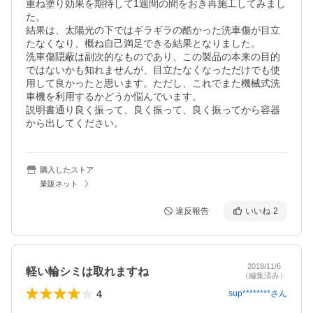
重ね塗り効果を期待して1週間の間をおき再施工してみまし
た。

結果は、太陽光の下ではギラギラの酷かった洗車傷が目立
たなくなり、概ね自己満足できる結果となりました。

洗車傷隠蔽は副次的なものであり、この製品の本来の目的
ではないかも知れませんが、目立たなくなっただけでも使
用して良かったと思います。ただし、これでまた機械式洗
車機を利用するかどうか悩んでいます。

説明書通り良く振って、良く振って、良く振ってから容器
購入したストア
業販ネット
違反報告
いいね
2
2018/11/6
軽い輪シミは取れますね
（編集済み）
4
sup********
さん