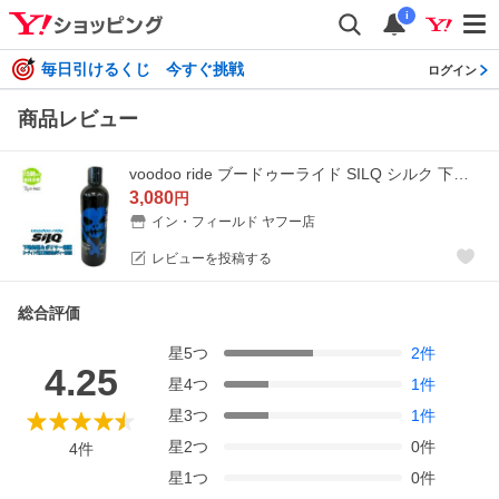
i
毎日引けるくじ 今すぐ挑戦
ログイン
商品レビュー
voodoo ride ブードゥーライド SILQ シルク 下地処理＆ポリマー保護 疎水性コーティング剤 VR7002
3,080
円
イン・フィールド ヤフー店
レビューを投稿する
総合評価
星
5
つ
2
件
4.25
星
4
つ
1
件
星
3
つ
1
件
星
2
つ
0
件
4
件
星
1
つ
0
件