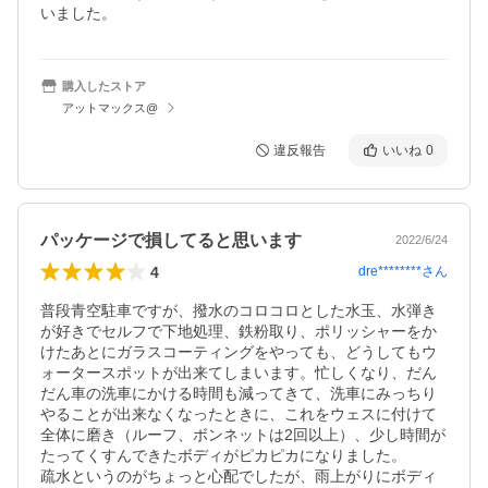
いました。
購入したストア
アットマックス@
違反報告
いいね
0
パッケージで損してると思います
2022/6/24
4
dre********
さん
普段青空駐車ですが、撥水のコロコロとした水玉、水弾き
が好きでセルフで下地処理、鉄粉取り、ポリッシャーをか
けたあとにガラスコーティングをやっても、どうしてもウ
ォータースポットが出来てしまいます。忙しくなり、だん
だん車の洗車にかける時間も減ってきて、洗車にみっちり
やることが出来なくなったときに、これをウェスに付けて
全体に磨き（ルーフ、ボンネットは2回以上）、少し時間が
たってくすんできたボディがピカピカになりました。

疏水というのがちょっと心配でしたが、雨上がりにボディ