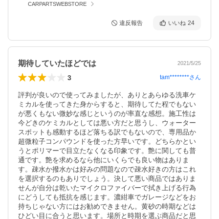
CARPARTSWEBSTORE
違反報告
いいね
24
期待していたほどでは
2021/5/25
3
tam********
さん
評判が良いので使ってみましたが、ありとあらゆる洗車ケ
ミカルを使ってきた身からすると、期待してた程でもない
が悪くもない微妙な感じというのが率直な感想。施工性は
今どきのケミカルとしては悪い方だと思うし、ウォーター
スポットも感動するほど落ちる訳でもないので、専用品か
超微粒子コンパウンドを使った方早いです。どちらかとい
うとポリマーで目立たなくなる印象です。艶に関しても普
通です。艶を求めるなら他にいくらでも良い物はありま
す。疎水か撥水かは好みの問題なので疎水好きの方はこれ
を選択するのもありでしょう。決して悪い商品ではありま
せんが自分は乾いたマイクロファイバーで拭き上げる行為
にどうしても抵抗を感じます。濃紺車でガレージなどをお
持ちじゃない方にはお勧めできません。黄砂の時期などは
ひどい目に合うと思います。場所と時期を選ぶ商品だと思