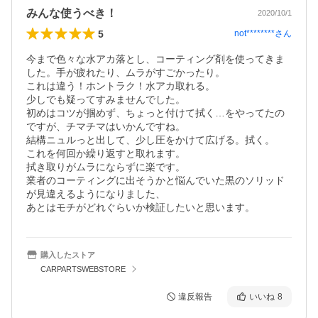
みんな使うべき！
2020/10/1
5
not********
さん
今まで色々な水アカ落とし、コーティング剤を使ってきま
した。手が疲れたり、ムラがすごかったり。

これは違う！ホントラク！水アカ取れる。

少しでも疑ってすみませんでした。

初めはコツが掴めず、ちょっと付けて拭く…をやってたの
ですが、チマチマはいかんですね。

結構ニュルっと出して、少し圧をかけて広げる。拭く。

これを何回か繰り返すと取れます。

拭き取りがムラにならずに楽です。

業者のコーティングに出そうかと悩んでいた黒のソリッド
が見違えるようになりました、

あとはモチがどれぐらいか検証したいと思います。
購入したストア
CARPARTSWEBSTORE
違反報告
いいね
8