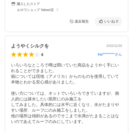
購入したストア
ルロワショップ Yahoo!店
違反報告
いいね
0
ようやくシルクを
2020/11/30
4
kar********
さん
いろいろなところで噂は聞いていた商品をようやく手にい
れることができました。

箱については現地（アメリカ）からのものを使用していて
本物とわかる安心感がありました。

使い方については、ネットでいろいろできていますが、個
人的には疎水したい箇所にのみ施工を

してみました。具体的には水平に近くなり、水がたまりや
すい場所　ルーフにのみ施工をしました。

他の場所は傾斜があるのでそこまで水滴がたまることはな
いのであえてルーフのみにしています。