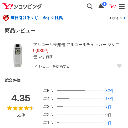
i
毎日引けるくじ 今すぐ挑戦
ログイン
商品レビュー
アルコール検知器 アルコールチェッカー ソシアック SC-103 高精度 業務用
9,980
円
いま何度
レビューを投稿する
総合評価
星
5
つ
32
件
4.35
星
4
つ
14
件
星
3
つ
7
件
星
2
つ
0
件
55
件
星
1
つ
2
件