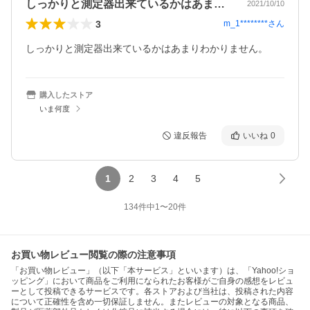
しっかりと測定器出来ているかはあまりわ…
2021/10/10
3
m_1********
さん
しっかりと測定器出来ているかはあまりわかりません。
購入したストア
いま何度
違反報告
いいね
0
1
2
3
4
5
134
件中
1
〜
20
件
お買い物レビュー閲覧の際の注意事項
「お買い物レビュー」（以下「本サービス」といいます）は、「Yahoo!ショ
ッピング」において商品をご利用になられたお客様がご自身の感想をレビュ
ーとして投稿できるサービスです。各ストアおよび当社は、投稿された内容
について正確性を含め一切保証しません。またレビューの対象となる商品、