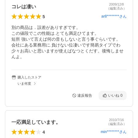
2009/12/8
コレは凄い
（編集済み）
5
ar8********
さん
別の商品は．誤差がありすぎです。

この値段でこの性能は.とても満足ひてます。

短所 強いて言えば何の音もしないと言う事ぐらいです。

会社にある業務用に.負けない位凄いです簡易タイプでわ
少々お高いと思いますが使えばなつとくだす。後悔しませ
んよ。
購入したストア
いま何度
違反報告
いいね
0
2010/7/16
一応満足しています。
（編集済み）
4
min********
さん