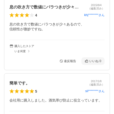
2015/8/4
息の吹き方で数値にバラつきが少々あるの…
（編集済み）
4
khj********
さん
息の吹き方で数値にバラつきが少々あるので、

信頼性が微妙ですね。
購入したストア
いま何度
違反報告
いいね
0
2017/1/8
簡単です。
（編集済み）
5
sil********
さん
会社用に購入しました。酒気帯び防止に役立っています。