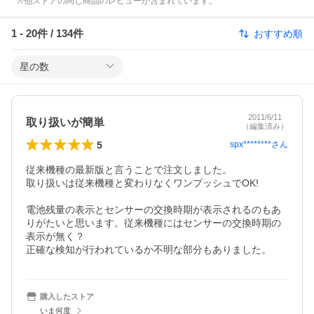
※他ストアの同じ商品のレビューが含まれています。
1
-
20
件 /
134
件
おすすめ順
星の数
2011/6/11
取り扱いが簡単
（編集済み）
5
spx********
さん
従来機種の最新版と言うことで注文しました。

取り扱いは従来機種と変わりなくワンプッシュでOK!

電池残量の表示とセンサーの交換時期が表示されるのもあ
りがたいと思います。従来機種にはセンサーの交換時期の
表示が無く？

正確な検知が行われているか不明な部分もありました。
購入したストア
いま何度