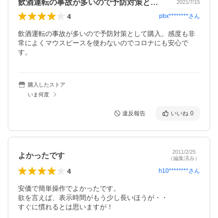
飲酒運転の事故が多いので予防対策として…
2021/7/15
4
pbx********
さん
飲酒運転の事故が多いので予防対策として購入。感度も非
常によくマウスピースを使わないのでコロナにも安心で
す。
購入したストア
いま何度
違反報告
いいね
0
2011/2/25
よかったです
（編集済み）
4
h10********
さん
安価で簡単操作でよかったです。

欲を言えば、表示時間がもう少し長いほうが・・

すぐに慣れるとは思いますが！