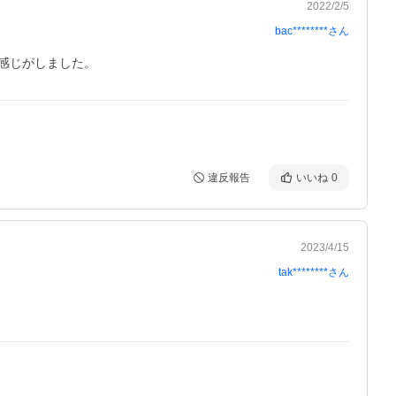
2022/2/5
bac********
さん
感じがしました。
違反報告
いいね
0
2023/4/15
tak********
さん