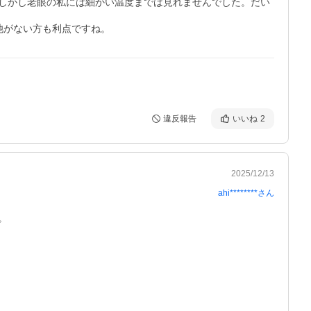
しかし老眼の私には細かい温度までは見れませんでした。だい
池がない方も利点ですね。
違反報告
いいね
2
2025/12/13
ahi********
さん

