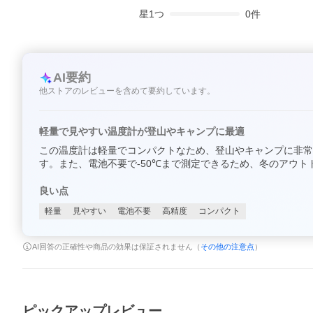
星
1
つ
0
件
AI要約
他ストアのレビューを含めて要約しています。
軽量で見やすい温度計が登山やキャンプに最適
この温度計は軽量でコンパクトなため、登山やキャンプに非常
す。また、電池不要で-50℃まで測定できるため、冬のアウ
良い点
軽量
見やすい
電池不要
高精度
コンパクト
AI回答の正確性や商品の効果は保証されません（
その他の注意点
）
ピックアップレビュー