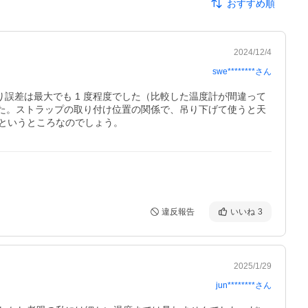
おすすめ順
2024/12/4
swe********
さん
誤差は最大でも 1 度程度でした（比較した温度計が間違って
した。ストラップの取り付け位置の関係で、吊り下げて使うと天
というところなのでしょう。
違反報告
いいね
3
2025/1/29
jun********
さん