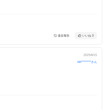
違反報告
いいね
0
2025/8/15
ish********
さん