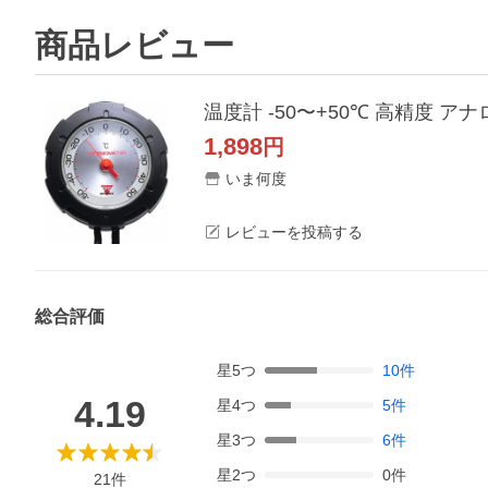
商品レビュー
温度計 -50〜+50℃ 高精度 アナ
1,898
円
いま何度
レビューを投稿する
総合評価
星
5
つ
10
件
4.19
星
4
つ
5
件
星
3
つ
6
件
星
2
つ
0
件
21
件