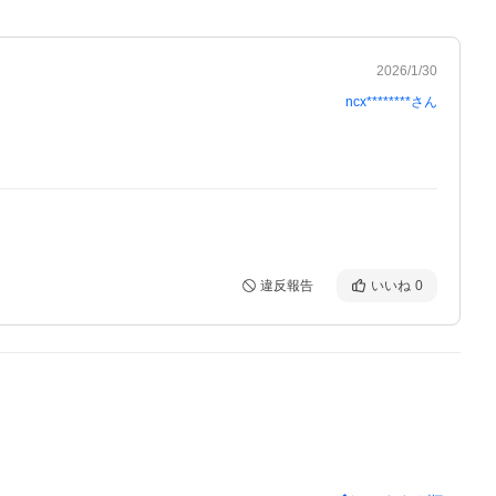
2026/1/30
ncx********
さん
違反報告
いいね
0