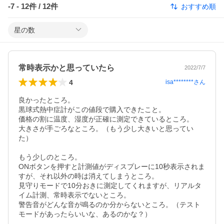
-7
-
12
件 /
12
件
おすすめ順
星の数
常時表示かと思っていたら
2022/7/7
4
isa********
さん
良かったところ。

黒球式熱中症計がこの値段で購入できたこと。

価格の割に温度、湿度が正確に測定できているところ。

大きさが手ごろなところ。（もう少し大きいと思ってい
た）

もう少しのところ。

ONボタンを押すと計測値がディスプレーに10秒表示されま
すが、それ以外の時は消えてしまうところ。

見守りモードで10分おきに測定してくれますが、リアルタ
イム計測、常時表示でないところ。

警告音がどんな音が鳴るのか分からないところ。（テスト
モードがあったらいいな、あるのかな？）
