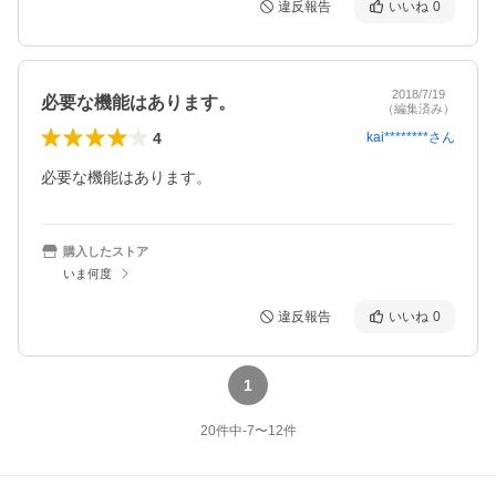
違反報告
いいね
0
2018/7/19
必要な機能はあります。
（編集済み）
4
kai********
さん
必要な機能はあります。
購入したストア
いま何度
違反報告
いいね
0
1
20
件中
-7
〜
12
件