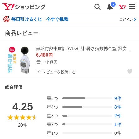
i
毎日引けるくじ 今すぐ挑戦
ログイン
商品レビュー
黒球付熱中症計 WBGT計 暑さ指数携帯型 温度計 6913 即納 JIS
6,480
円
いま何度
レビューを投稿する
総合評価
星
5
つ
9
件
4.25
星
4
つ
8
件
星
3
つ
2
件
星
2
つ
1
件
20
件
星
1
つ
0
件