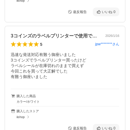
iishop
違反報告
いいね
0
3コインズのラベルプリンターで使用できる
2026/1/16
5
jpw********
さん
迅速な発送対応有難う御座いました

3コインズでラベルプリンター買ったけど

ラベルシールが在庫切れのままで買えず

今回これを買って大正解でした

有難う御座いました
購入した商品
カラー/ホワイト
購入したストア
iishop
違反報告
いいね
0