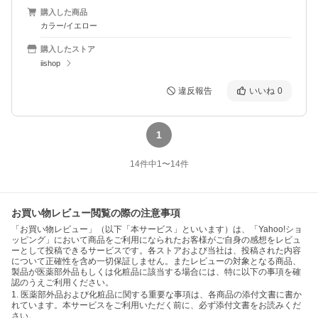
購入した商品
カラー/イエロー
購入したストア
iishop
違反報告
いいね
0
1
14
件中
1
〜
14
件
お買い物レビュー閲覧の際の注意事項
「お買い物レビュー」（以下「本サービス」といいます）は、「Yahoo!ショ
ッピング」において商品をご利用になられたお客様がご自身の感想をレビュ
ーとして投稿できるサービスです。各ストアおよび当社は、投稿された内容
について正確性を含め一切保証しません。またレビューの対象となる商品、
製品が医薬部外品もしくは化粧品に該当する場合には、特に以下の事項を確
認のうえご利用ください。
1. 医薬部外品および化粧品に関する重要な事項は、各商品の添付文書に書か
れています。本サービスをご利用いただく前に、必ず添付文書をお読みくだ
さい。