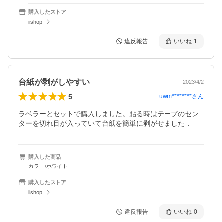
購入したストア
iishop
違反報告
いいね
1
台紙が剥がしやすい
2023/4/2
5
uwm********
さん
ラベラーとセットで購入しました。貼る時はテープのセン
ターを切れ目が入っていて台紙を簡単に剥がせました．
購入した商品
カラー/ホワイト
購入したストア
iishop
違反報告
いいね
0