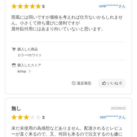
5
umk********
さん
雨風には弱いですが価格を考えれば仕方ないかもしれませ
ん。小さくて持ち運びに便利ですが

屋外貼付用にはあまり向いていないと思います。
購入した商品
カラー/ホワイト
購入したストア
iishop
違反報告
いいね
0
無し
2023/6/22
3
sen********
さん
未だ未使用の為感想などありません。配達されるとレビュ
ーが直ぐ来るので、又、何回も来るので注文するのも嫌に