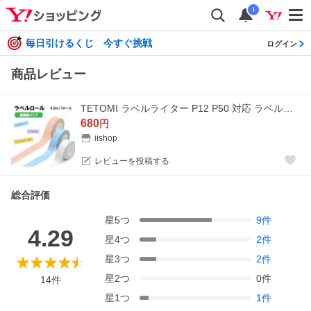
i
毎日引けるくじ 今すぐ挑戦
ログイン
商品レビュー
TETOMI ラベルライター P12 P50 対応 ラベルロール 連続紙タイプ ラベルプリンター ラベルシール 感熱式 連続 ラベル印刷
680
円
iishop
レビューを投稿する
総合評価
星
5
つ
9
件
4.29
星
4
つ
2
件
星
3
つ
2
件
星
2
つ
0
件
14
件
星
1
つ
1
件