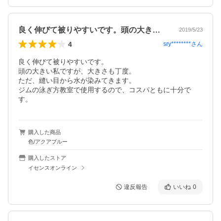
良く伸びて被りやすいです。頭の大きい私…
2019/5/23
4
sry********
さん
良く伸びて被りやすいです。

頭の大きい私ですが、大きさも丁度。

ただ、縫い目から水が染みてきます。

ジムの泳ぎ方教室で使用するので、コスパともに十分で
す。
購入した商品
色/アクアブルー
購入したストア
イセンスオンライン
違反報告
いいね
0