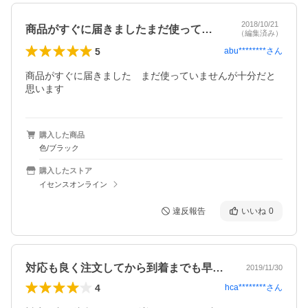
2018/10/21
商品がすぐに届きましたまだ使っていませ…
（編集済み）
5
abu********
さん
商品がすぐに届きました　まだ使っていませんが十分だと
思います
購入した商品
色/ブラック
購入したストア
イセンスオンライン
違反報告
いいね
0
対応も良く注文してから到着までも早くて…
2019/11/30
4
hca********
さん