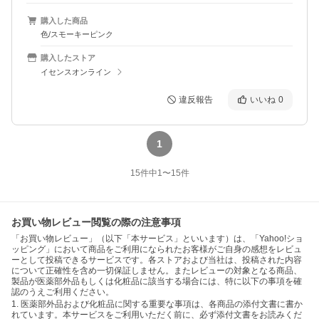
購入した商品
色/スモーキーピンク
購入したストア
イセンスオンライン
違反報告
いいね
0
1
15
件中
1
〜
15
件
お買い物レビュー閲覧の際の注意事項
「お買い物レビュー」（以下「本サービス」といいます）は、「Yahoo!ショ
ッピング」において商品をご利用になられたお客様がご自身の感想をレビュ
ーとして投稿できるサービスです。各ストアおよび当社は、投稿された内容
について正確性を含め一切保証しません。またレビューの対象となる商品、
製品が医薬部外品もしくは化粧品に該当する場合には、特に以下の事項を確
認のうえご利用ください。
1. 医薬部外品および化粧品に関する重要な事項は、各商品の添付文書に書か
れています。本サービスをご利用いただく前に、必ず添付文書をお読みくだ