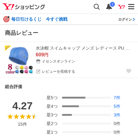
i
毎日引けるくじ 今すぐ挑戦
ログイン
商品レビュー
水泳帽 スイムキャップ メンズ レディース PU コート コーディング 水泳用 競泳用 ウォータースポーツ フリーサイズ ジム トレーニング SUCCUL
609
円
イセンスオンライン
レビューを投稿する
総合評価
星
5
つ
7
件
4.27
星
4
つ
5
件
星
3
つ
3
件
星
2
つ
0
件
15
件
星
1
つ
0
件