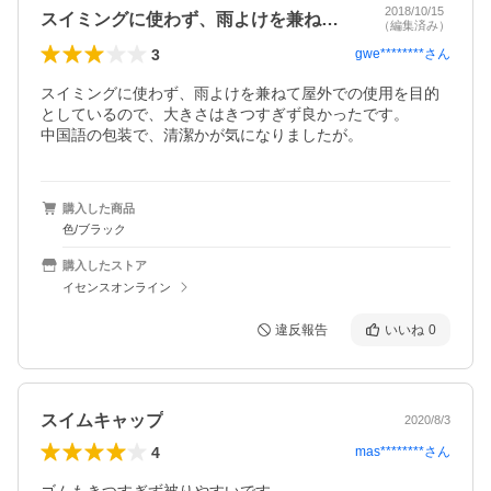
2018/10/15
スイミングに使わず、雨よけを兼ねて屋外…
（編集済み）
3
gwe********
さん
スイミングに使わず、雨よけを兼ねて屋外での使用を目的
としているので、大きさはきつすぎず良かったです。

中国語の包装で、清潔かが気になりましたが。
購入した商品
色/ブラック
購入したストア
イセンスオンライン
違反報告
いいね
0
スイムキャップ
2020/8/3
4
mas********
さん