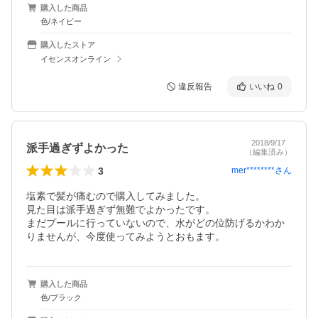
購入した商品
色/ネイビー
購入したストア
イセンスオンライン
違反報告
いいね
0
2018/9/17
派手過ぎずよかった
（編集済み）
3
mer********
さん
塩素で髪が痛むので購入してみました。

見た目は派手過ぎず無難でよかったです。

まだプールに行っていないので、水がどの位防げるかわか
りませんが、今度使ってみようとおもます。
購入した商品
色/ブラック