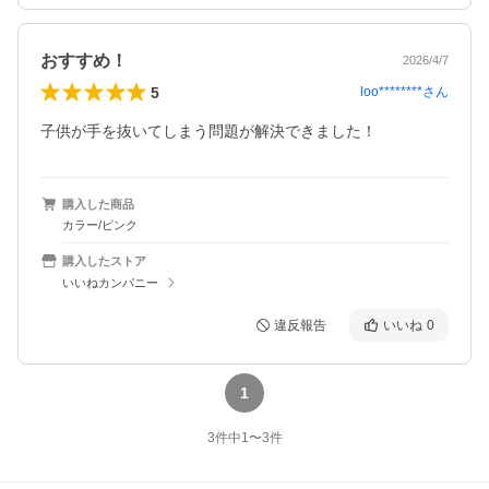
おすすめ！
2026/4/7
5
loo********
さん
子供が手を抜いてしまう問題が解決できました！
購入した商品
カラー/ピンク
購入したストア
いいねカンパニー
違反報告
いいね
0
1
3
件中
1
〜
3
件