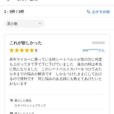
1
-
3
件 /
3
件
おすすめ順
星の数
これが欲しかった
2025/6/20
5
pop********
さん
長年マイカーに乗っている時シートベルトが首の方に何度
も上がってきて手で下に下げていました　遠出の時は本当
に気になりました　このシートベルトカバーをつけてみた
ら今までの悩みが解決です　しかもつけたままにしておけ
るので便利です　同じ悩みのある姉にも教えてあげたいと
おもいます
購入した商品
カラー/メッシュブラック
購入したストア