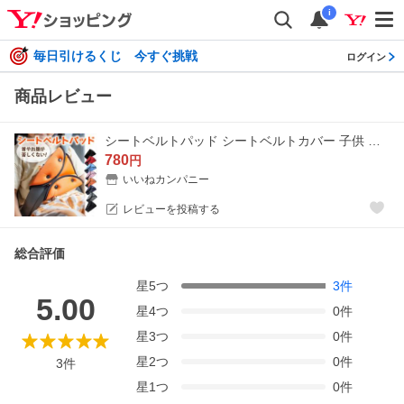
i
毎日引けるくじ 今すぐ挑戦
ログイン
商品レビュー
シートベルトパッド シートベルトカバー 子供 大人 セーフティパッド ドライブ 旅行 車用 カバークッション 小学生 園児 補助 シートベルトクッション
780
円
いいねカンパニー
レビューを投稿する
総合評価
星
5
つ
3
件
5.00
星
4
つ
0
件
星
3
つ
0
件
星
2
つ
0
件
3
件
星
1
つ
0
件