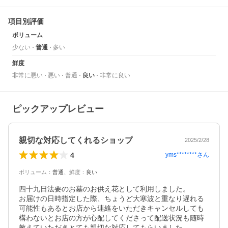
項目別評価
ボリューム
少ない
普通
多い
鮮度
非常に悪い
悪い
普通
良い
非常に良い
ピックアップレビュー
親切な対応してくれるショップ
2025/2/28
4
yms********
さん
ボリューム
：
普通
、
鮮度
：
良い
四十九日法要のお墓のお供え花として利用しました。

お届けの日時指定した際、ちょうど大寒波と重なり遅れる
可能性もあるとお店から連絡をいただきキャンセルしても
構わないとお店の方が心配してくださって配送状況も随時
教えていただきとても親切な対応してもらいました。
