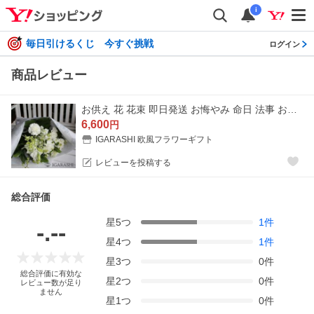
i
毎日引けるくじ 今すぐ挑戦
ログイン
商品レビュー
お供え 花 花束 即日発送 お悔やみ 命日 法事 お悔やみ花 お盆 初盆 新盆 四十九日 ペット 彼岸 枕花 仏事 弔事 一周忌 洋風 和風
6,600
円
IGARASHI 欧風フラワーギフト
レビューを投稿する
総合評価
星
5
つ
1
件
-.--
星
4
つ
1
件
星
3
つ
0
件
総合評価に有効な
星
2
つ
0
件
レビュー数が足り
ません
星
1
つ
0
件