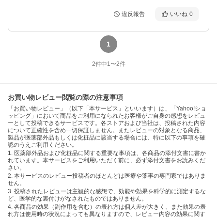
違反報告
いいね
0
1
2
件中
1
〜
2
件
お買い物レビュー閲覧の際の注意事項
「お買い物レビュー」（以下「本サービス」といいます）は、「Yahoo!ショ
ッピング」において商品をご利用になられたお客様がご自身の感想をレビュ
ーとして投稿できるサービスです。各ストアおよび当社は、投稿された内容
について正確性を含め一切保証しません。またレビューの対象となる商品、
製品が医薬部外品もしくは化粧品に該当する場合には、特に以下の事項を確
認のうえご利用ください。
1. 医薬部外品および化粧品に関する重要な事項は、各商品の添付文書に書か
れています。本サービスをご利用いただく前に、必ず添付文書をお読みくだ
さい。
2. 本サービスのレビュー投稿者のほとんどは医療や薬事の専門家ではありま
せん。
3. 投稿されたレビューは主観的な感想で、効能や効果を科学的に測定するな
ど、医学的な裏付けがなされたものではありません。
4. 各商品の効果（副作用を含む）の表れ方は個人差が大きく、また効果の表
れ方は使用時の状況によっても異なりますので、レビュー内容の効果に関す