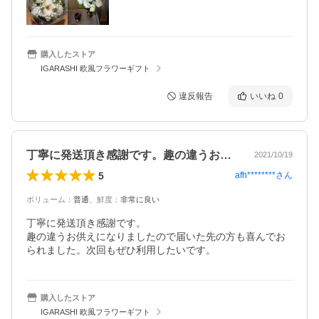
購入したストア
IGARASHI 欧風フラワーギフト
違反報告
いいね
0
丁寧に発送頂き感謝です。趣の違うお供え…
2021/10/19
5
afh********
さん
ボリューム
：
普通
、
鮮度
：
非常に良い
丁寧に発送頂き感謝です。

趣の違うお供えになりましたので届いた先の方も喜んでお
られました。次回もぜひ利用したいです。
購入したストア
IGARASHI 欧風フラワーギフト