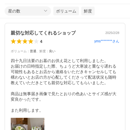
星の数
ボリューム
鮮度
親切な対応してくれるショップ
2025/2/28
4
yms********
さん
ボリューム
：
普通
、
鮮度
：
良い
四十九日法要のお墓のお供え花として利用しました。

お届けの日時指定した際、ちょうど大寒波と重なり遅れる
可能性もあるとお店から連絡をいただきキャンセルしても
構わないとお店の方が心配してくださって配送状況も随時
教えていただきとても親切な対応してもらいました。

商品は無事届き画像で見たとおりの色あいとサイズ感が大
変良かったです。
