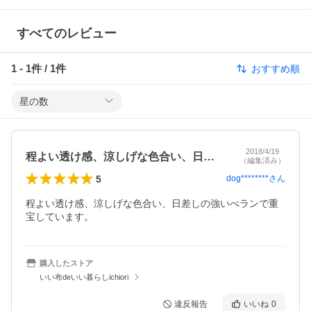
すべてのレビュー
1
-
1
件 /
1
件
おすすめ順
星の数
2018/4/19
程よい透け感、涼しげな色合い、日差しの…
（編集済み）
5
dog********
さん
程よい透け感、涼しげな色合い、日差しの強いべランで重
宝しています。
購入したストア
いい布deいい暮らしichiori
違反報告
いいね
0