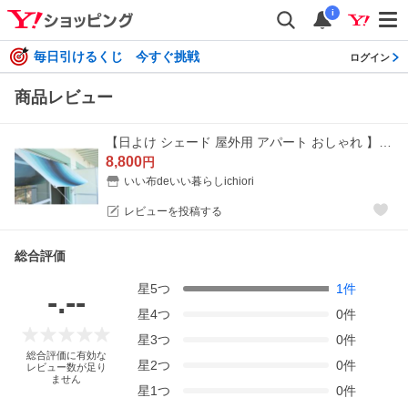
i
毎日引けるくじ 今すぐ挑戦
ログイン
商品レビュー
【日よけ シェード 屋外用 アパート おしゃれ 】目隠しに｜ベランダ・オーニング対応｜90×200ｃｍ｜日本製 イチオリ｜グラデーション オーシャン
8,800
円
いい布deいい暮らしichiori
レビューを投稿する
総合評価
星
5
つ
1
件
-.--
星
4
つ
0
件
星
3
つ
0
件
総合評価に有効な
星
2
つ
0
件
レビュー数が足り
ません
星
1
つ
0
件