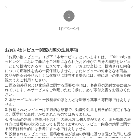
1
1
件中
1
〜
1
件
お買い物レビュー閲覧の際の注意事項
「お買い物レビュー」（以下「本サービス」といいます）は、「Yahoo!ショ
ッピング」において商品をご利用になられたお客様がご自身の感想をレビュ
ーとして投稿できるサービスです。各ストアおよび当社は、投稿された内容
について正確性を含め一切保証しません。またレビューの対象となる商品、
製品が医薬部外品もしくは化粧品に該当する場合には、特に以下の事項を確
認のうえご利用ください。
1. 医薬部外品および化粧品に関する重要な事項は、各商品の添付文書に書か
れています。本サービスをご利用いただく前に、必ず添付文書をお読みくだ
さい。
2. 本サービスのレビュー投稿者のほとんどは医療や薬事の専門家ではありま
せん。
3. 投稿されたレビューは主観的な感想で、効能や効果を科学的に測定するな
ど、医学的な裏付けがなされたものではありません。
4. 各商品の効果（副作用を含む）の表れ方は個人差が大きく、また効果の表
れ方は使用時の状況によっても異なりますので、レビュー内容の効果に関す
る記載は科学的には参考にすべきではありません。
5. 投稿されたレビューは、投稿者各自が独自の判断に基づき選び使用した感