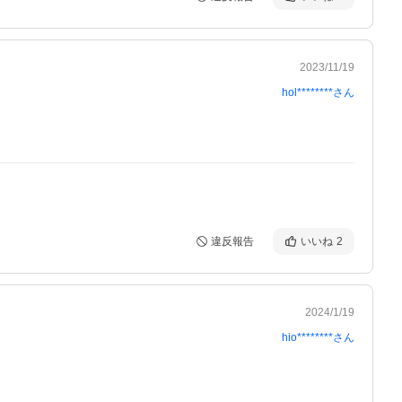
2023/11/19
hol********
さん
違反報告
いいね
2
2024/1/19
hio********
さん