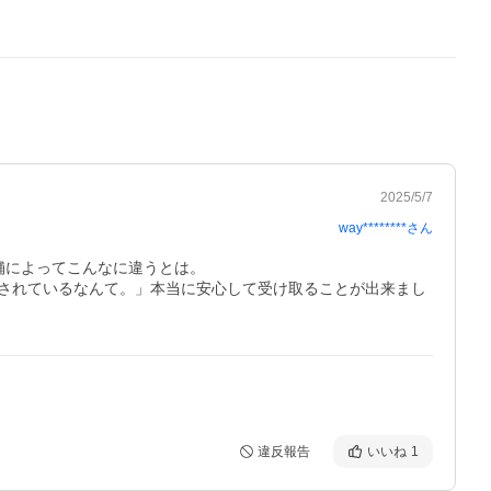
2025/5/7
way********
さん
によってこんなに違うとは。

されているなんて。」本当に安心して受け取ることが出来まし
違反報告
いいね
1