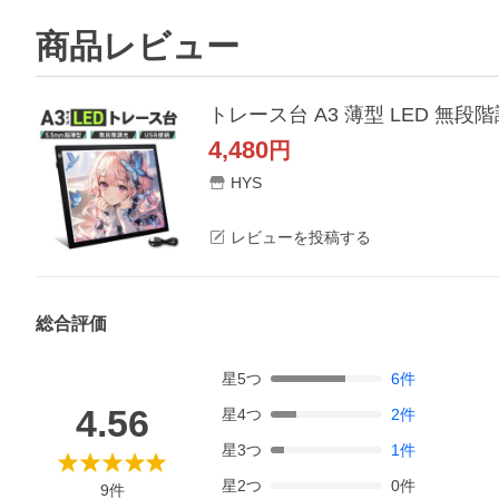
商品レビュー
トレース台 A3 薄型 LED 無
4,480
円
HYS
レビューを投稿する
総合評価
星
5
つ
6
件
4.56
星
4
つ
2
件
星
3
つ
1
件
星
2
つ
0
件
9
件