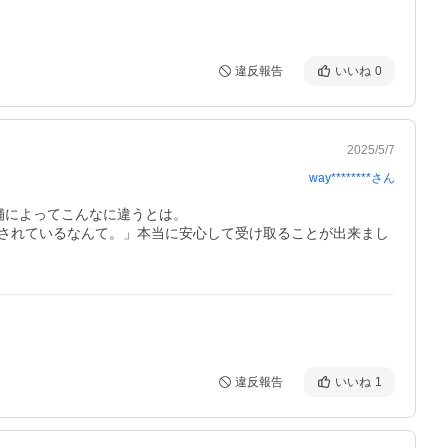
違反報告
いいね
0
2025/5/7
way********
さん
によってこんなに違うとは。

されているなんて。」本当に安心して受け取ることが出来まし
違反報告
いいね
1