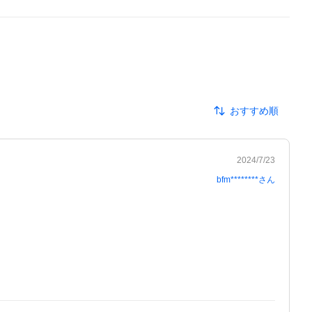
おすすめ順
2024/7/23
bfm********
さん