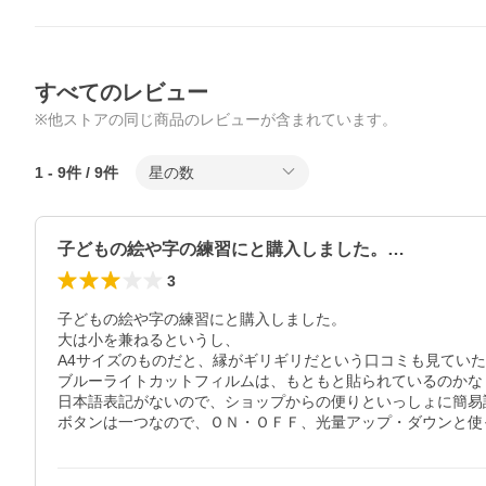
すべてのレビュー
※他ストアの同じ商品のレビューが含まれています。
1
-
9
件 /
9
件
星の数
子どもの絵や字の練習にと購入しました。…
3
子どもの絵や字の練習にと購入しました。

大は小を兼ねるというし、

A4サイズのものだと、縁がギリギリだという口コミも見ていた
ブルーライトカットフィルムは、もともと貼られているのかな
日本語表記がないので、ショップからの便りといっしょに簡易
ボタンは一つなので、ＯＮ・ＯＦＦ、光量アップ・ダウンと使