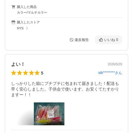
購入した商品
カラー/マルチカラー
購入したストア
HYS
違反報告
いいね
0
よい！
2026/5/29
5
sib********
さん
しっかりした箱にプチプチに包まれて届きました！配送も
早く安心しました。子供会で使います。お安くてたすかり
ますー！！