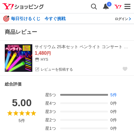
i
毎日引けるくじ 今すぐ挑戦
ログイン
商品レビュー
サイリウム 25本セット ペンライト コンサート ライト ライブ 光る イベント スポーツ観戦 観劇 フェス クラブ
1,480
円
HYS
レビューを投稿する
総合評価
星
5
つ
5
件
5.00
星
4
つ
0
件
星
3
つ
0
件
星
2
つ
0
件
5
件
星
1
つ
0
件