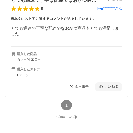
とても迅速で丁寧な配達でなおかつ商品も…
2026/5/20
5
lwn********
さん
※本文にストアに関するコメントが含まれています。
とても迅速で丁寧な配達でなおかつ商品もとても満足しま
した
購入した商品
カラー/イエロー
購入したストア
HYS
違反報告
いいね
0
1
5
件中
1
〜
5
件