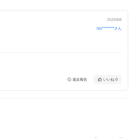
2026/8/8
rzu********
さん
違反報告
いいね
0