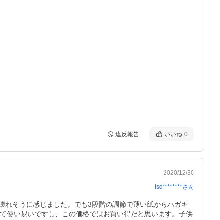
違反報告
いいね
0
2020/12/30
isd********
さん
壊れそうに感じました。でも3段階の調節で薄い紙からハガキ
くて使い易いですし、この価格ではお買い得だと思います。子供