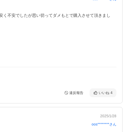
安く不安でしたが思い切ってダメもとで購入させて頂きまし
違反報告
いいね
4
2025/1/28
oos********
さん