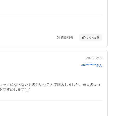
違反報告
いいね
0
2020/12/29
ebi********
さん
ョックにならないものということで購入しました。毎日のよう
すすめします^_^