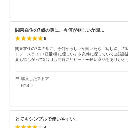
関東在住の7歳の孫に、今何が欲しいか聞…
5
関東在住の7歳の孫に、今何が欲しいか聞いたら「写し絵」の写し紙が
トレースライト•軽量•目に優しい」を条件に探していて当該製
妻も欲しがって3台目も同時にリピート•••良い商品をありがとう
購入したストア
HYS
とてもシンプルで使いやすい。
4