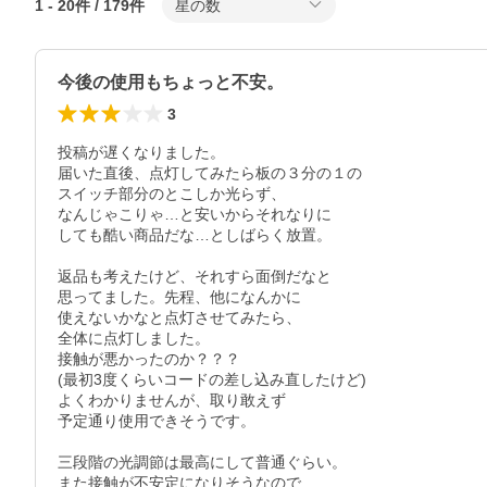
1
-
20
件 /
179
件
星の数
今後の使用もちょっと不安。
3
投稿が遅くなりました。

届いた直後、点灯してみたら板の３分の１の

スイッチ部分のとこしか光らず、

なんじゃこりゃ…と安いからそれなりに

しても酷い商品だな…としばらく放置。

返品も考えたけど、それすら面倒だなと

思ってました。先程、他になんかに

使えないかなと点灯させてみたら、

全体に点灯しました。

接触が悪かったのか？？？

(最初3度くらいコードの差し込み直したけど)

よくわかりませんが、取り敢えず

予定通り使用できそうです。

三段階の光調節は最高にして普通ぐらい。

また接触が不安定になりそうなので
