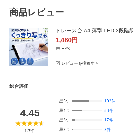
商品レビュー
トレース台 A4 薄型 LED 3段
1,480
円
HYS
レビューを投稿する
総合評価
星
5
つ
102
件
4.45
星
4
つ
58
件
星
3
つ
17
件
星
2
つ
2
件
179
件