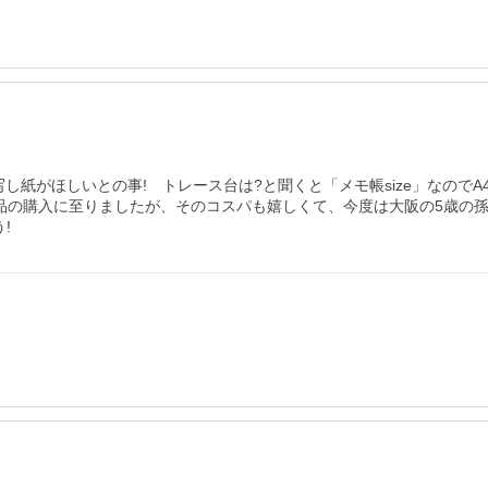
ほしいとの事!　トレース台は?と聞くと「メモ帳size」なのでA4•B5
品の購入に至りましたが、そのコスパも嬉しくて、今度は大阪の5歳の
!