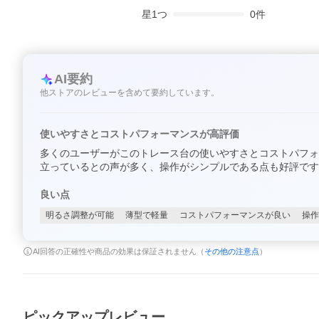
星
1
つ
0
件
AI要約
他ストアのレビューを含めて要約しています。
使いやすさとコストパフォーマンスが高評価
多くのユーザーがこのトレース台の使いやすさとコストパフォ
立っているとの声が多く、操作がシンプルである点も好評です
良い点
明るさ調整が可能
薄型で軽量
コストパフォーマンスが良い
操作
AI回答の正確性や商品の効果は保証されません（
その他の注意点
）
ピックアップレビュー