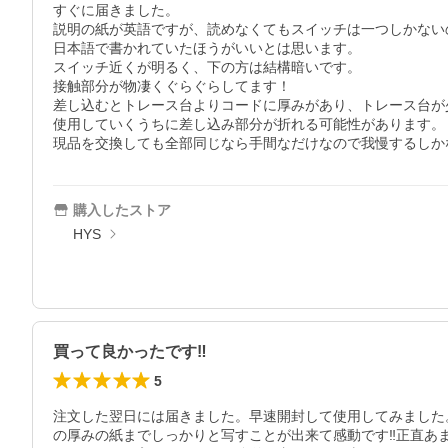
すぐに届きました。

説明の紙が英語ですが、読めなくてもスイッチは一つしかない
日本語で書かれていたほうがいいとは思います。

スイッチ近くが明るく、下の方は結構暗いです。

接触部分が物凄くぐらぐらしてます！

差し込むとトレース台よりコードに厚みがあり、トレース台が少
使用していくうちに差し込み部分が折れる可能性があります。

現品を交換しても全部同じなら手間なだけなので我慢するしか
購入したストア
HYS
買って良かったです‼️
5
注文した翌日には届きました。早速開封して使用してみました
の厚みの紙までしっかりと写すことが出来て感動です‼️正直あ