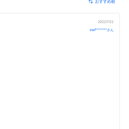
おすすめ順
2022/7/21
ewf********
さん