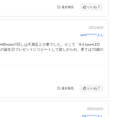
違反報告
いいね
7
2021/4/10
axm********
さん
sizeの写しは不満足との事でした。そこで「A４size•LED
孫の誕生日プレゼントにリピートして嬉しがられ、果ては73歳の
違反報告
いいね
7
2021/10/24
ihk********
さん