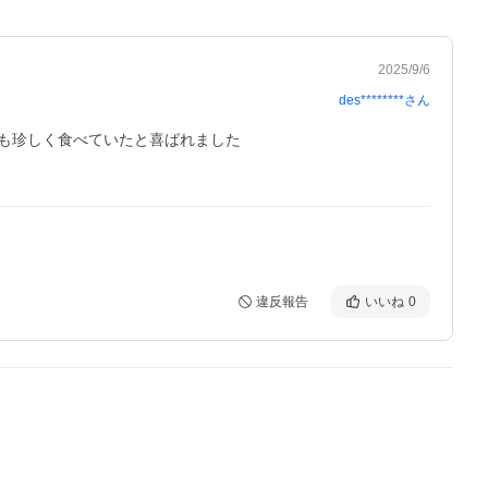
2025/9/6
des********
さん
珍しく食べていたと喜ばれました

違反報告
いいね
0