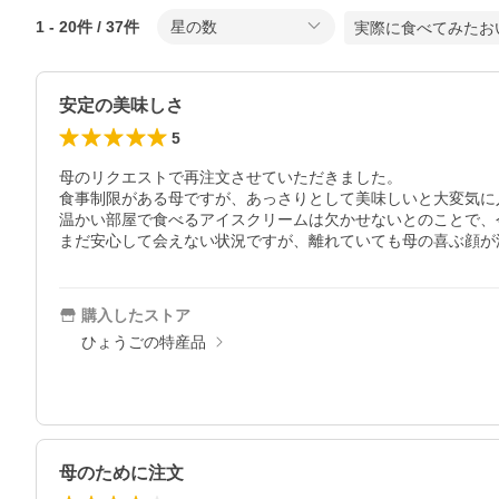
1
-
20
件 /
37
件
星の数
実際に食べてみたお
安定の美味しさ
5
母のリクエストで再注文させていただきました。

食事制限がある母ですが、あっさりとして美味しいと大変気に
温かい部屋で食べるアイスクリームは欠かせないとのことで、今
まだ安心して会えない状況ですが、離れていても母の喜ぶ顔が
購入したストア
ひょうごの特産品
母のために注文