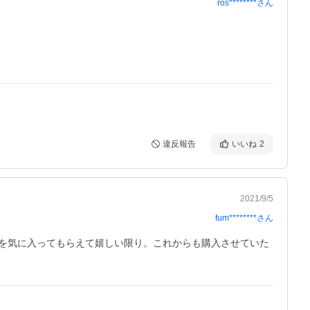
ros********
さん
違反報告
いいね
2
2021/9/5
fum********
さん
を気に入ってもらえて嬉しい限り。これからも購入させていた