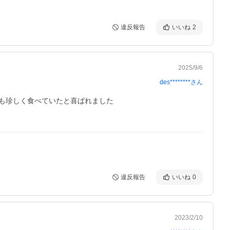
違反報告
いいね
2
2025/9/6
des********
さん
珍しく食べていたと喜ばれました

違反報告
いいね
0
2023/2/10