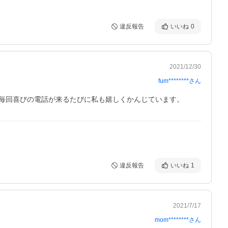
違反報告
いいね
0
2021/12/30
fum********
さん
毎回喜びの電話が来るたびに私も嬉しくかんじています。
違反報告
いいね
1
2021/7/17
mom********
さん