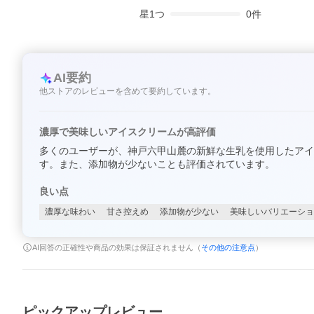
星
1
つ
0
件
AI要約
他ストアのレビューを含めて要約しています。
濃厚で美味しいアイスクリームが高評価
多くのユーザーが、神戸六甲山麓の新鮮な生乳を使用したアイ
す。また、添加物が少ないことも評価されています。
良い点
濃厚な味わい
甘さ控えめ
添加物が少ない
美味しいバリエーショ
AI回答の正確性や商品の効果は保証されません（
その他の注意点
）
ピックアップレビュー