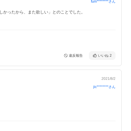
fum********
さん
しかったから、また欲しい」とのことでした。

違反報告
いいね
2
2021/8/2
jic********
さん