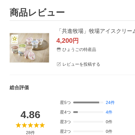
商品レビュー
「共進牧場」牧場アイスクリーム
4,200
円
ひょうごの特産品
レビューを投稿する
総合評価
星
5
つ
24
件
4.86
星
4
つ
4
件
星
3
つ
0
件
星
2
つ
0
件
28
件