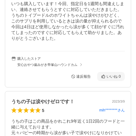
いつも購入しています！今回、指定日を1週間も間違えしま
い、連絡させてもらうとすぐに対応していただきました。
うちのトイプードルのホワイトちゃんは涙やけがひどく、
このサプリを利用しているときは涙の量が抑えられるので
今回は4日ほど使用しなかったら涙が多くて顔がすぐに汚れ
てしまったのですぐに対応してもらえて助かりました。あ
りがとうございました。
購入したストア
安心おやつ歯みがき帝塚山ハウンドカム
違反報告
いいね
0
うちの子は涙やけゼロです！
2023/3/9
5
mih********
さん
うちの子はこの商品をかれこれ9年近く1日2回のフードと一
緒に与えております。

元々パピーの時期から涙が多い子で涙やけになりかけてい