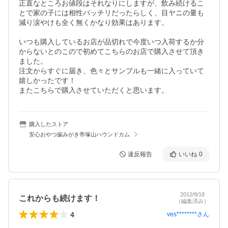
正直なところお値段はそれなりにしますが、飲み続けるこ
とで家の子には相性バッチリだったらしく、目ヤニの量も
減り涙やけも全く無くかなり効果はあります。

いつも購入しているお店が品切れで今度いつ入荷するか分
からないとのこので初めてこちらのお店で購入させて頂き
ました。

注文からすぐに届き、色々とサンプルも一緒に入っていて
嬉しかったです！

またこちらで購入させていただくと思います。
購入したストア
安心おやつ歯みがき帝塚山ハウンドカム
違反報告
いいね
0
2012/9/18
これからも続けます！
（編集済み）
4
ves********
さん