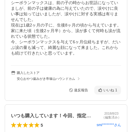
シーポランマックスは、前の子の時からお世話になってい
ましが、前の子は健康の為に与えていたので、涙やけに良
い事は知ってはいましたが、涙やけに対する実感は有りま
せんでした。

現在は1歳2ヶ月の子に、生後8ヶ月の頃から与えています。

家に来た頃（生後2ヶ月半）から、涙が多くて何時も涙が流
れている状態でした。

今、シーポランマックスを与えて6ヶ月位経ちますが、だい
ぶ涙の量も減って、綺麗な顔になって来ました。これから
も続けて行きたいと思っています。
購入したストア
安心おやつ歯みがき帝塚山ハウンドカム
違反報告
いいね
1
2018/8/23
いつも購入しています！今回、指定日を1…
（編集済み）
5
smi********
さん