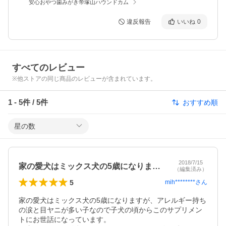
安心おやつ歯みがき帝塚山ハウンドカム
違反報告
いいね
0
すべてのレビュー
※他ストアの同じ商品のレビューが含まれています。
1
-
5
件 /
5
件
おすすめ順
星の数
2018/7/15
家の愛犬はミックス犬の5歳になりますが…
（編集済み）
5
mih********
さん
家の愛犬はミックス犬の5歳になりますが、アレルギー持ち
の涙と目ヤニが多い子なので子犬の頃からこのサプリメン
トにお世話になっています。
