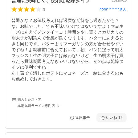
普通に美味しく、便利な乾燥タイプ
2022/9/20
4
hom********
さん
普通かな？お値段考えれば過度な期待をし過ぎたかも？
な、お味でした。でも不味いわけではないですよ！マヨネ
ーズにあえてメンタイマヨ！時間を少し置くとカリカリの
明太子が馴染んで食感が良くなります。バターにあえると
きも同じです。バターよりマーガリンの方が合わせやすい
ですね！よ就寝前に合えておいて、朝、パンに塗って明太
フランス！生の明太子には敵わないけど…生の明太子は買
ったら賞味期限考えなきゃいけないから、その点は乾燥タ
イプは便利ですね！

あ！茹でて潰したポテトにマヨネーズと一緒に合えるのも
お薦めしておきます。
購入したストア
本場九州ラーメン専門店
違反報告
いいね
12