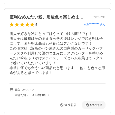
便利なめんたい粉、用途色々楽しめます！
2021/2/11
5
xoh********
さん
明太子好きな私にとってはうってつけの商品です！

明太子は最初はそのまま食べその後はレンジで焼き明太子
にして、また明太高菜も朝食には欠かさないです！

この明太粉は近所のパン屋さんの自家製のガーリックバタ
ーラスクを利用して酒のつまみにラスクにバターを塗りめ
んたい粉をふりかけスライスチーズとハムを乗せてレタス
で巻いていただいています！

非常に何でも合ういい商品だと思います！  他にも色々と用
途があると思っています！
購入したストア
本場九州ラーメン専門店
違反報告
いいね
5