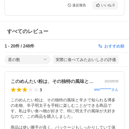
違反報告
いいね
0
すべてのレビュー
1
-
20
件 /
248
件
おすすめ順
星の数
実際に食べてみたおいしさの評価
このめんたい粉は、その独特の風味と辛さ…
2023/8/30
3
sno********
さん
このめんたい粉は、その独特の風味と辛さで知られる博多
の名物、辛子明太子を手軽に楽しむことができる商品で
す。私は辛い食べ物が好きで、特に明太子の風味が大好き
なので、この商品を購入しました。

商品は使い勝手が良く、パッケージもしっかりしていて保