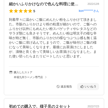
細かいふりかけなので色んな料理に使えます
2022/12/8
5
kon********
さん
到着早々に温かいご飯にめんたい粉をふりかけて頂きまし
た。市販のふりかけより粉の粒度が細かいので、ご飯への
ふりかけ以外にもめんたい粉スパゲッティやレタスなどの
サラダ類にも良さそうです。めんたい粉は明太子の様な辛
味が殆ど無く、市販のふりかけの様なつぶつぶ感も無く温
かいご飯に溶け込んでしまうので、ご飯が味付けご飯の様
になって美味しくなります。最後にお茶漬けにしました
が、漬物と良く合って美味しいお茶漬けになりました。ま
た使い切ったらまたリピートしたいと思います。
購入したストア
本場九州ラーメン専門店
違反報告
いいね
5
初めての購入で、様子見の２セット
2022/7/23