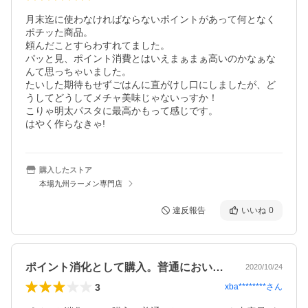
月末迄に使わなければならないポイントがあって何となく
ポチッた商品。

頼んだことすらわすれてました。

パッと見、ポイント消費とはいえまぁまぁ高いのかなぁな
んて思っちゃいました。

たいした期待もせずごはんに直がけし口にしましたが、ど
うしてどうしてメチャ美味じゃないっすか！

こりゃ明太パスタに最高かもって感じです。

はやく作らなきゃ!
購入したストア
本場九州ラーメン専門店
違反報告
いいね
0
ポイント消化として購入。普通においしい…
2020/10/24
3
xba********
さん