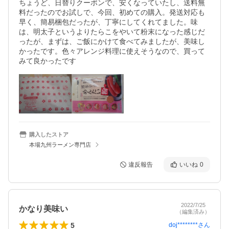
ちょうど、日替りクーポンで、安くなっていたし、送料無
料だったのでお試しで、今回、初めての購入。発送対応も
早く、簡易梱包だったが、丁寧にしてくれてました。味
は、明太子というよりたらこをやいて粉末になった感じだ
ったが、まずは、ご飯にかけて食べてみましたが、美味し
かったです。色々アレンジ料理に使えそうなので、買って
みて良かったです
購入したストア
本場九州ラーメン専門店
違反報告
いいね
0
2022/7/25
かなり美味い
（編集済み）
5
doj********
さん