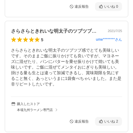
違反報告
いいね
0
さらさらときれいな明太子のツブツブ感で…
2021/7/25
5
ume********
さん
さらさらときれいな明太子のツブツブ感でとても美味しい
です。そのままご飯に振りかけても良いですが、マヨネー
ズに混ぜたり、パンにバターを乗せ振りかけて焼いても美
味しいです。ご飯に混ぜてメンタイおにぎりも美味しい。
掛ける量も生とは違って加減できるし、賞味期限を気にす
ること無く、あっというまに1袋食べちゃいました。また是
非リピートしたいです。
購入したストア
本場九州ラーメン専門店
違反報告
いいね
2