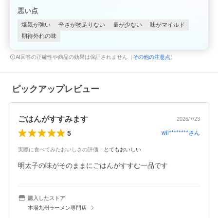
悪い点
塩気が強い
辛さが物足りない
量が少ない
味がマイルド
期待外れの味
AI回答の正確性や商品の効果は保証されません（
その他の注意点
）
ピックアップレビュー
ごはんがすすみます
2026/7/23
5
wil********
さん
実際に食べてみたおいしさの評価
：
とてもおいしい
明太子の味がそのままにごはんがすすむ一品です
購入したストア
本場九州ラーメン専門店