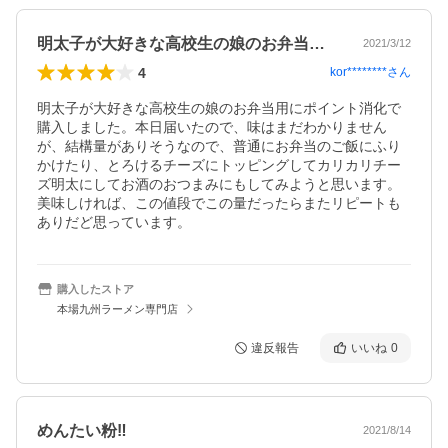
明太子が大好きな高校生の娘のお弁当用に…
2021/3/12
4
kor********
さん
明太子が大好きな高校生の娘のお弁当用にポイント消化で
購入しました。本日届いたので、味はまだわかりません
が、結構量がありそうなので、普通にお弁当のご飯にふり
かけたり、とろけるチーズにトッピングしてカリカリチー
ズ明太にしてお酒のおつまみにもしてみようと思います。
美味しければ、この値段でこの量だったらまたリピートも
ありだど思っています。
購入したストア
本場九州ラーメン専門店
違反報告
いいね
0
めんたい粉‼️
2021/8/14