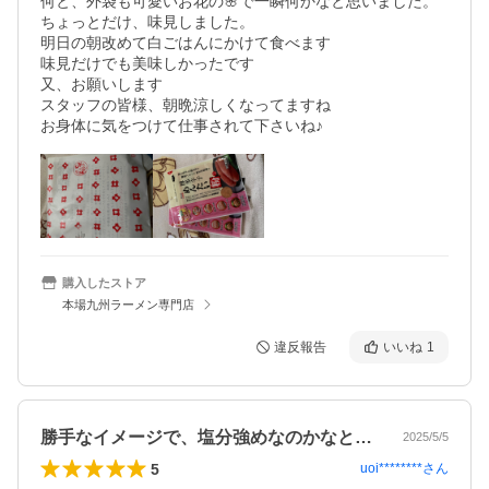
何と、外袋も可愛いお花の🌸で一瞬何かなと思いました。

ちょっとだけ、味見しました。

明日の朝改めて白ごはんにかけて食べます

味見だけでも美味しかったです

又、お願いします

スタッフの皆様、朝晩涼しくなってますね

お身体に気をつけて仕事されて下さいね♪
購入したストア
本場九州ラーメン専門店
違反報告
いいね
1
勝手なイメージで、塩分強めなのかなと思…
2025/5/5
5
uoi********
さん