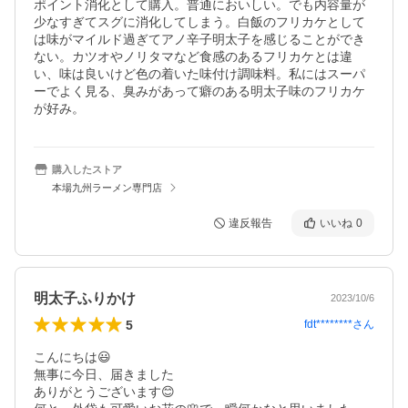
ポイント消化として購入。普通においしい。でも内容量が
少なすぎてスグに消化してしまう。白飯のフリカケとして
は味がマイルド過ぎてアノ辛子明太子を感じることができ
ない。カツオやノリタマなど食感のあるフリカケとは違
い、味は良いけど色の着いた味付け調味料。私にはスーパ
ーでよく見る、臭みがあって癖のある明太子味のフリカケ
が好み。
購入したストア
本場九州ラーメン専門店
違反報告
いいね
0
明太子ふりかけ
2023/10/6
5
fdt********
さん
こんにちは😃

無事に今日、届きました

ありがとうございます😊
