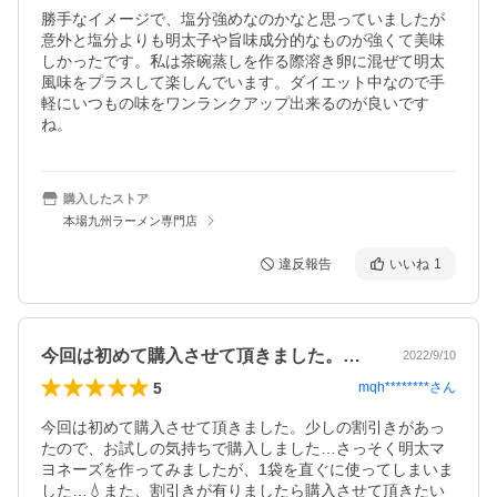
勝手なイメージで、塩分強めなのかなと思っていましたが
意外と塩分よりも明太子や旨味成分的なものが強くて美味
しかったです。私は茶碗蒸しを作る際溶き卵に混ぜて明太
風味をプラスして楽しんでいます。ダイエット中なので手
軽にいつもの味をワンランクアップ出来るのが良いです
ね。
購入したストア
本場九州ラーメン専門店
違反報告
いいね
1
今回は初めて購入させて頂きました。少し…
2022/9/10
5
mqh********
さん
今回は初めて購入させて頂きました。少しの割引きがあっ
たので、お試しの気持ちで購入しました…さっそく明太マ
ヨネーズを作ってみましたが、1袋を直ぐに使ってしまいま
した…💧また、割引きが有りましたら購入させて頂きたい