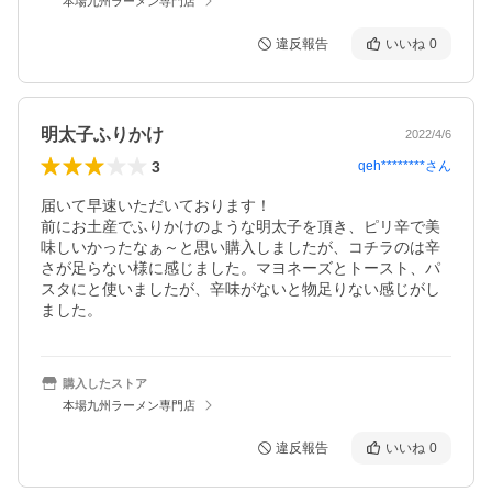
本場九州ラーメン専門店
違反報告
いいね
0
明太子ふりかけ
2022/4/6
3
qeh********
さん
届いて早速いただいております！

前にお土産でふりかけのような明太子を頂き、ピリ辛で美
味しいかったなぁ～と思い購入しましたが、コチラのは辛
さが足らない様に感じました。マヨネーズとトースト、パ
スタにと使いましたが、辛味がないと物足りない感じがし
ました。
購入したストア
本場九州ラーメン専門店
違反報告
いいね
0