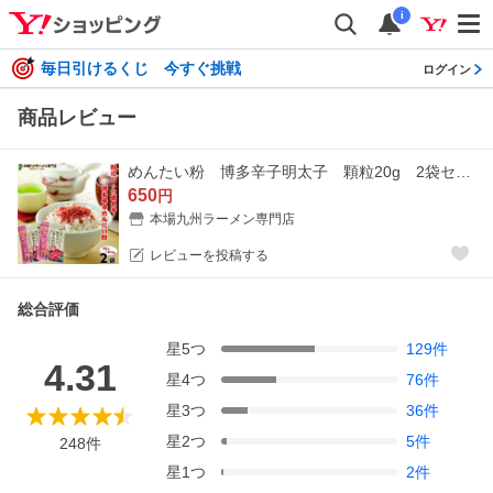
i
毎日引けるくじ 今すぐ挑戦
ログイン
商品レビュー
めんたい粉 博多辛子明太子 顆粒20g 2袋セット ふりかけ グランプリ入賞 おにぎり お弁当 パスタ ポイント消化 ペイペイ お試しグルメギフト
650
円
本場九州ラーメン専門店
レビューを投稿する
総合評価
星
5
つ
129
件
4.31
星
4
つ
76
件
星
3
つ
36
件
星
2
つ
5
件
248
件
星
1
つ
2
件