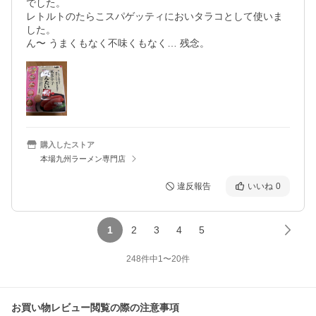
でした。

レトルトのたらこスパゲッティにおいタラコとして使いま
した。

ん〜 うまくもなく不味くもなく… 残念。
購入したストア
本場九州ラーメン専門店
違反報告
いいね
0
1
2
3
4
5
248
件中
1
〜
20
件
お買い物レビュー閲覧の際の注意事項