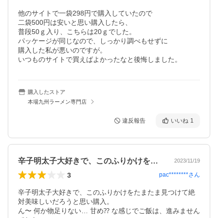
他のサイトで一袋298円で購入していたので

二袋500円は安いと思い購入したら、

普段50ｇ入り、こちらは20ｇでした。

パッケージが同じなので、しっかり調べもせずに

購入した私が悪いのですが。

いつものサイトで買えばよかったなと後悔しました。
購入したストア
本場九州ラーメン専門店
違反報告
いいね
1
辛子明太子大好きで、このふりかけをたま…
2023/11/19
3
pac********
さん
辛子明太子大好きで、このふりかけをたまたま見つけて絶
対美味しいだろうと思い購入。

ん〜 何か物足りない… 甘め⁇ な感じでご飯は、進みません