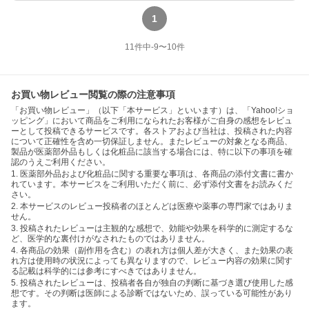
1
11
件中
-9
〜
10
件
お買い物レビュー閲覧の際の注意事項
「お買い物レビュー」（以下「本サービス」といいます）は、「Yahoo!ショ
ッピング」において商品をご利用になられたお客様がご自身の感想をレビュ
ーとして投稿できるサービスです。各ストアおよび当社は、投稿された内容
について正確性を含め一切保証しません。またレビューの対象となる商品、
製品が医薬部外品もしくは化粧品に該当する場合には、特に以下の事項を確
認のうえご利用ください。
1. 医薬部外品および化粧品に関する重要な事項は、各商品の添付文書に書か
れています。本サービスをご利用いただく前に、必ず添付文書をお読みくだ
さい。
2. 本サービスのレビュー投稿者のほとんどは医療や薬事の専門家ではありま
せん。
3. 投稿されたレビューは主観的な感想で、効能や効果を科学的に測定するな
ど、医学的な裏付けがなされたものではありません。
4. 各商品の効果（副作用を含む）の表れ方は個人差が大きく、また効果の表
れ方は使用時の状況によっても異なりますので、レビュー内容の効果に関す
る記載は科学的には参考にすべきではありません。
5. 投稿されたレビューは、投稿者各自が独自の判断に基づき選び使用した感
想です。その判断は医師による診断ではないため、誤っている可能性があり
ます。