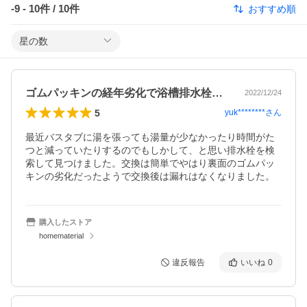
-9
-
10
件 /
10
件
おすすめ順
星の数
ゴムパッキンの経年劣化で浴槽排水栓交換。
2022/12/24
5
yuk********
さん
最近バスタブに湯を張っても湯量が少なかったり時間がた
つと減っていたりするのでもしかして、と思い排水栓を検
索して見つけました。交換は簡単でやはり裏面のゴムパッ
キンの劣化だったようで交換後は漏れはなくなりました。
購入したストア
homematerial
違反報告
いいね
0