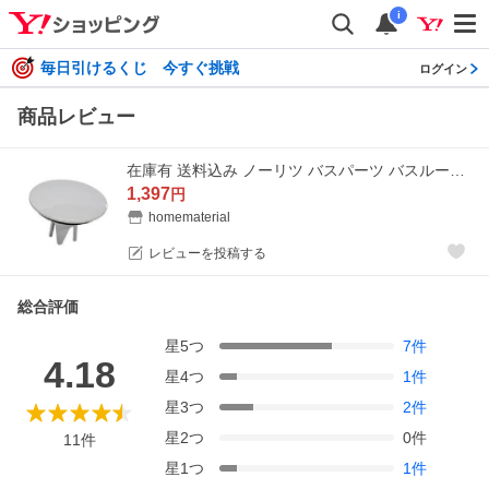
i
毎日引けるくじ 今すぐ挑戦
ログイン
商品レビュー
在庫有 送料込み ノーリツ バスパーツ バスルーム 浴槽排水栓 交換部品 密閉栓B21-W（MBR） 商品番号 MBRD112
1,397
円
homematerial
レビューを投稿する
総合評価
星
5
つ
7
件
4.18
星
4
つ
1
件
星
3
つ
2
件
星
2
つ
0
件
11
件
星
1
つ
1
件