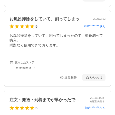
お風呂掃除をしていて、割ってしまったの…
2021/3/12
5
kub********
さん
お風呂掃除をしていて、割ってしまったので、型番調べて
購入。

問題なく使用できております。
購入したストア
homematerial
違反報告
いいね
1
2017/11/28
注文・発送・到着までが早かったです。風…
（編集済み）
5
izu********
さん