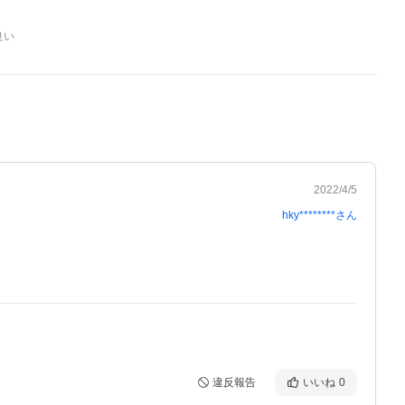
良い
2022/4/5
hky********
さん
違反報告
いいね
0