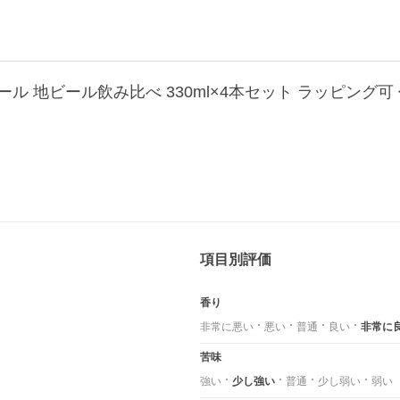
ル 地ビール飲み比べ 330ml×4本セット ラッピング可
項目別評価
香り
非常に悪い
悪い
普通
良い
非常に
苦味
強い
少し強い
普通
少し弱い
弱い