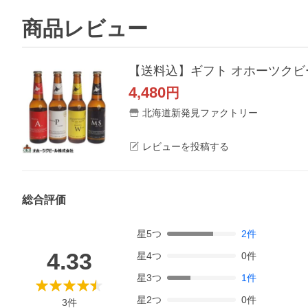
商品レビュー
【送料込】ギフト オホーツクビー
4,480
円
北海道新発見ファクトリー
レビューを投稿する
総合評価
星
5
つ
2
件
4.33
星
4
つ
0
件
星
3
つ
1
件
星
2
つ
0
件
3
件