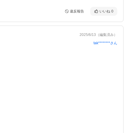
違反報告
いいね
0
2025/6/13
（編集済み）
tak********
さん