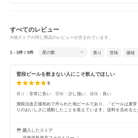
すべてのレビュー
※他ストアの同じ商品のレビューが含まれています。
1
-
3
件 /
3
件
星の数
香り
苦味
後味
普段ビールを飲まない人にこそ飲んでほしい
5
香り
：
非常に良い
、
苦味
：
少し強い
、
後味
：
良い
酒税法改正後初めて作られた地ビールであり、「ビールは麦芽
りのおいしさに感動したことを覚えています。送料を含めると
購入したストア
北海道新発見ファクトリー