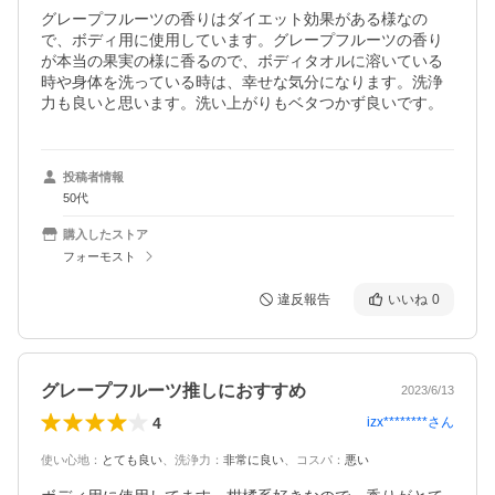
グレープフルーツの香りはダイエット効果がある様なの
で、ボディ用に使用しています。グレープフルーツの香り
が本当の果実の様に香るので、ボディタオルに溶いている
時や身体を洗っている時は、幸せな気分になります。洗浄
力も良いと思います。洗い上がりもベタつかず良いです。
投稿者情報
50代
購入したストア
フォーモスト
違反報告
いいね
0
グレープフルーツ推しにおすすめ
2023/6/13
4
izx********
さん
使い心地
：
とても良い
、
洗浄力
：
非常に良い
、
コスパ
：
悪い