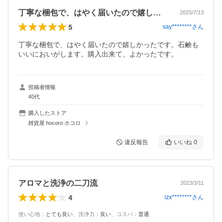
丁寧な梱包で、はやく届いたので嬉しかっ…
2025/7/13
5
say********
さん
丁寧な梱包で、はやく届いたので嬉しかったです。石鹸も
いいにおいがします。購入出来て、よかったです。
投稿者情報
40代
購入したストア
雑貨屋 hocoro ホコロ
違反報告
いいね
0
アロマと洗浄の二刀流
2023/3/11
4
izx********
さん
使い心地
：
とても良い
、
洗浄力
：
良い
、
コスパ
：
普通