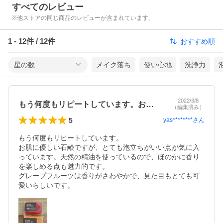
すべてのレビュー
※他ストアの同じ商品のレビューが含まれています。
1
-
12
件 /
12
件
おすすめ順
星の数
メイク落ち
使い心地
洗浄力
2022/3/8
もう何度もリピートしています。お肌に優…
（編集済み）
5
yas********
さん
もう何度もリピートしています。

お肌に優しい石鹸ですが、とても泡立ちがいい点が気に入
っています。天然の精油を使っているので、ほのかに香り
を楽しめる点も魅力的です。

グレープフルーツは香りがさわやかで、見た目もとても可
愛いらしいです。