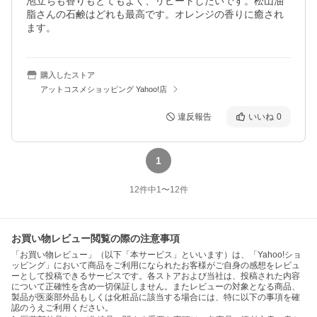
泡立ちも香りもとてもよく、リピートしたいです。松山油
脂さんの石鹸はどれも最高です。オレンジの香りに癒され
ます。
購入したストア
アットコスメショッピング Yahoo!店
違反報告
いいね
0
1
12
件中
1
〜
12
件
お買い物レビュー閲覧の際の注意事項
「お買い物レビュー」（以下「本サービス」といいます）は、「Yahoo!ショ
ッピング」において商品をご利用になられたお客様がご自身の感想をレビュ
ーとして投稿できるサービスです。各ストアおよび当社は、投稿された内容
について正確性を含め一切保証しません。またレビューの対象となる商品、
製品が医薬部外品もしくは化粧品に該当する場合には、特に以下の事項を確
認のうえご利用ください。