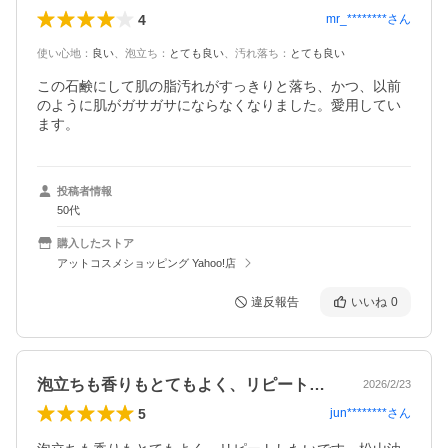
4
mr_********
さん
使い心地
：
良い
、
泡立ち
：
とても良い
、
汚れ落ち
：
とても良い
この石鹸にして肌の脂汚れがすっきりと落ち、かつ、以前
のように肌がガサガサにならなくなりました。愛用してい
ます。
投稿者情報
50代
購入したストア
アットコスメショッピング Yahoo!店
違反報告
いいね
0
泡立ちも香りもとてもよく、リピートした…
2026/2/23
5
jun********
さん