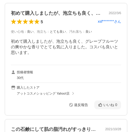
初めて購入しましたが、泡立ちも良く、グ…
2022/3/6
5
xsf********
さん
使い心地
：
良い
、
泡立ち
：
とても良い
、
汚れ落ち
：
良い
初めて購入しましたが、泡立ちも良く、グレープフルーツ
の爽やかな香りでとても気に入りました。コスパも良いと
思います。
投稿者情報
30代
購入したストア
アットコスメショッピング Yahoo!店
違反報告
いいね
0
この石鹸にして肌の脂汚れがすっきりと落…
2021/10/28