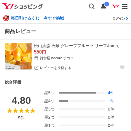
i
毎日引けるくじ 今すぐ挑戦
ログイン
商品レビュー
松山油脂 石鹸 グレープフルーツ リーフ&amp;ボタニクス メール便 マザーソープ 洗顔 ハンドソープ
550
円
雑貨屋 hocoro ホコロ
レビューを投稿する
総合評価
星
5
つ
4
件
4.80
星
4
つ
1
件
星
3
つ
0
件
星
2
つ
0
件
5
件
星
1
つ
0
件