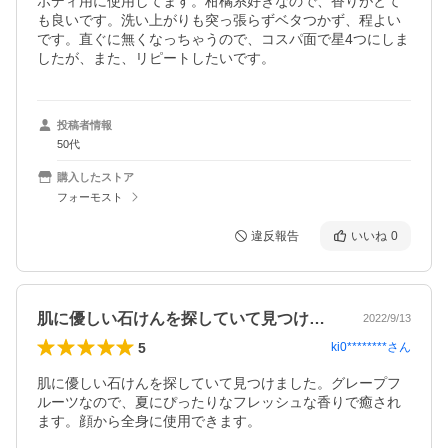
ボディ用に使用してます。柑橘系好きなので、香りがとて
も良いです。洗い上がりも突っ張らずベタつかず、程よい
です。直ぐに無くなっちゃうので、コスパ面で星4つにしま
したが、また、リピートしたいです。
投稿者情報
50代
購入したストア
フォーモスト
違反報告
いいね
0
肌に優しい石けんを探していて見つけまし…
2022/9/13
5
ki0********
さん
肌に優しい石けんを探していて見つけました。グレープフ
ルーツなので、夏にぴったりなフレッシュな香りで癒され
ます。顔から全身に使用できます。