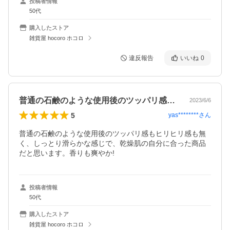
投稿者情報
50代
購入したストア
雑貨屋 hocoro ホコロ
違反報告
いいね
0
普通の石鹸のような使用後のツッパリ感も…
2023/6/6
5
yas********
さん
普通の石鹸のような使用後のツッパリ感もヒリヒリ感も無
く、しっとり滑らかな感じで、乾燥肌の自分に合った商品
だと思います。香りも爽やか!
投稿者情報
50代
購入したストア
雑貨屋 hocoro ホコロ