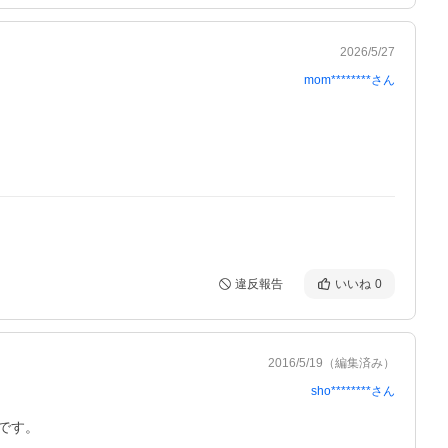
2026/5/27
mom********
さん
違反報告
いいね
0
2016/5/19
（編集済み）
sho********
さん
です。