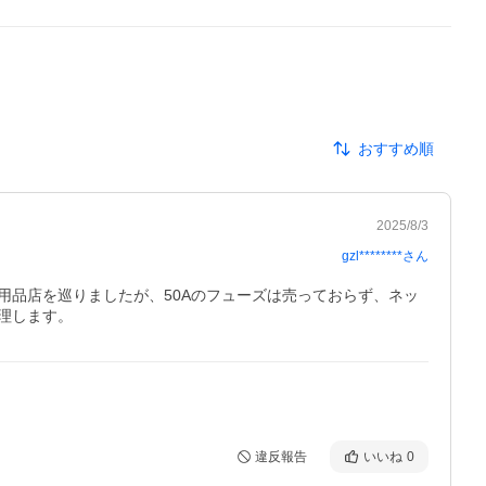
おすすめ順
2025/8/3
gzl********
さん
品店を巡りましたが、50Aのフューズは売っておらず、ネッ
理します。
違反報告
いいね
0