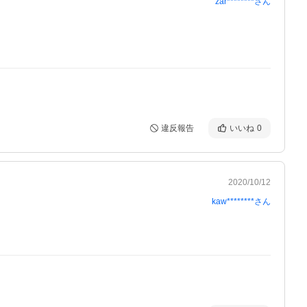
zar********
さん
違反報告
いいね
0
2020/10/12
kaw********
さん