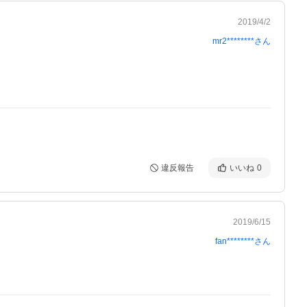
2019/4/2
mr2********
さん
違反報告
いいね
0
2019/6/15
fan********
さん