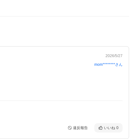
2026/5/27
mom********
さん
違反報告
いいね
0