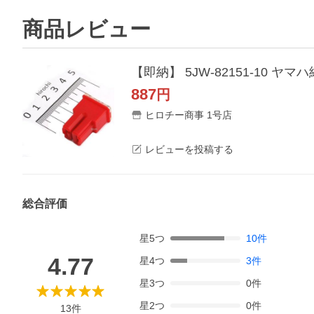
商品レビュー
【即納】 5JW-82151-10 ヤマハ
887
円
ヒロチー商事 1号店
レビューを投稿する
総合評価
星
5
つ
10
件
4.77
星
4
つ
3
件
星
3
つ
0
件
星
2
つ
0
件
13
件