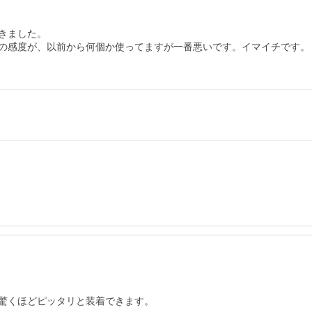
ました。

の感度が、以前から何個か使ってますが一番悪いです。イマイチです。

驚くほどピッタリと装着できます。
