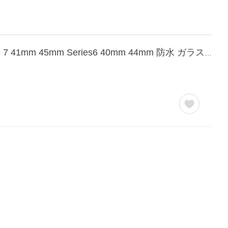
Apple Watch カバー Series11 / 10 対応 42mm 46mm アップルウォッチ ケース Series9 8 7 41mm 45mm Series6 40mm 44mm 防水 ガラス 衝撃 黒 BARIGUARD3 BARIOUS