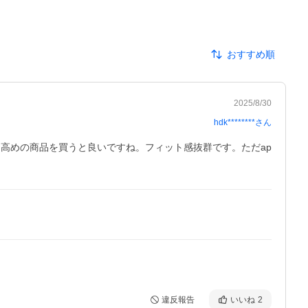
おすすめ順
2025/8/30
hdk********
さん
し高めの商品を買うと良いですね。フィット感抜群です。ただap
違反報告
いいね
2