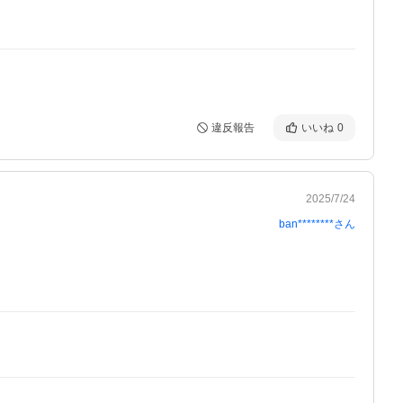
違反報告
いいね
0
2025/7/24
ban********
さん