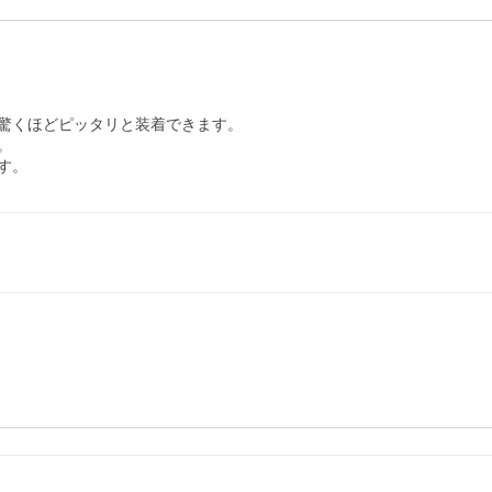
驚くほどピッタリと装着できます。



す。