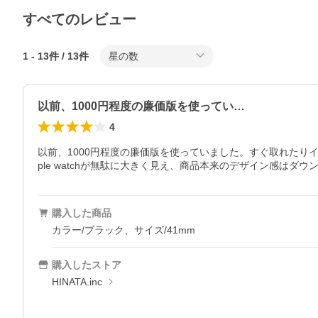
すべてのレビュー
1
-
13
件 /
13
件
星の数
以前、1000円程度の廉価版を使ってい…
4
以前、1000円程度の廉価版を使っていました。すぐ取れたり
ple watchが無駄に大きく見え、商品本来のデザイン感はダ
購入した商品
カラー/ブラック、サイズ/41mm
購入したストア
HINATA.inc