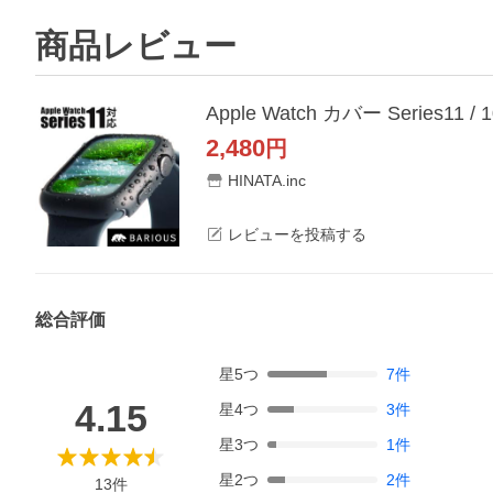
商品レビュー
2,480
円
HINATA.inc
レビューを投稿する
総合評価
星
5
つ
7
件
4.15
星
4
つ
3
件
星
3
つ
1
件
星
2
つ
2
件
13
件