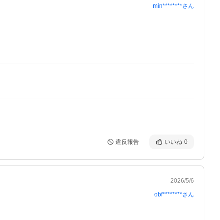
min********
さん
違反報告
いいね
0
2026/5/6
obf********
さん