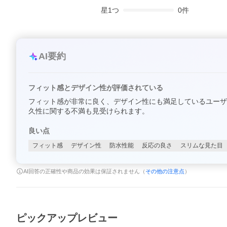
星
1
つ
0
件
AI要約
フィット感とデザイン性が評価されている
フィット感が非常に良く、デザイン性にも満足しているユーザ
久性に関する不満も見受けられます。
良い点
フィット感
デザイン性
防水性能
反応の良さ
スリムな見た目
AI回答の正確性や商品の効果は保証されません（
その他の注意点
）
ピックアップレビュー