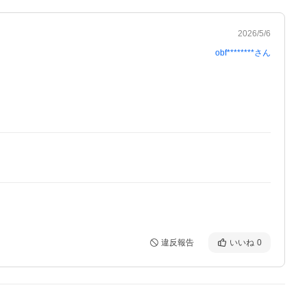
2026/5/6
obf********
さん
違反報告
いいね
0