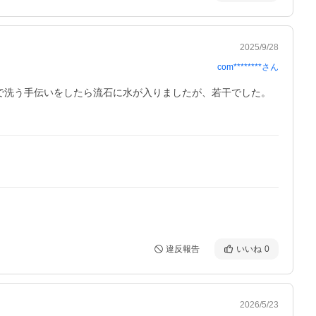
2025/9/28
com********
さん
風呂で洗う手伝いをしたら流石に水が入りましたが、若干でした。
違反報告
いいね
0
2026/5/23