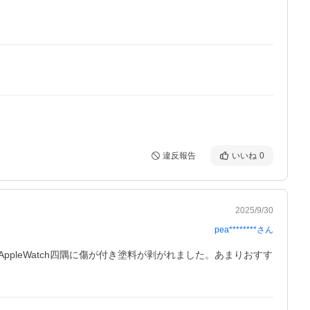
違反報告
いいね
0
2025/9/30
pea********
さん
leWatch四隅に傷が付き塗料が剥がれました。あまりおすす