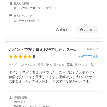
購入した商品
カラー/ＷＨ／ＷＨ、サイズ/２４．５
購入したストア
ヒマラヤ Yahoo!店
違反報告
いいね
1
ポイントで安く買えお得でした。スーツに…
2026/4/28
5
ycm********
さん
サイズ
：
ちょうどよい
、
品質
：
良い
、
履き心地
：
普通
、
履きやすさ
：
良い
ポイントで安く買えお得でした。スーツにも合わせやすく
値段は安いですが重宝してます。足幅が少し広いのでサイ
ズ悩みましたが普段と同じサイズで丁度良かったです。
投稿者情報
男性/50代
普段履いているサイズ：26.5cm