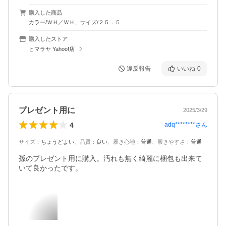
購入した商品
カラー/ＷＨ／ＷＨ、サイズ/２５．５
購入したストア
ヒマラヤ Yahoo!店
違反報告
いいね
0
プレゼント用に
2025/3/29
4
adq********
さん
サイズ
：
ちょうどよい
、
品質
：
良い
、
履き心地
：
普通
、
履きやすさ
：
普通
孫のプレゼント用に購入。汚れも無く綺麗に梱包も出来て
いて良かったです。