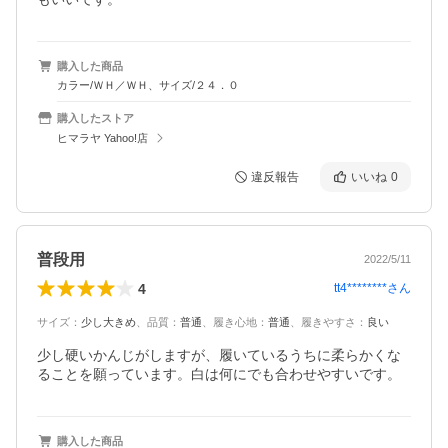
購入した商品
カラー/ＷＨ／ＷＨ、サイズ/２４．０
購入したストア
ヒマラヤ Yahoo!店
違反報告
いいね
0
普段用
2022/5/11
4
tt4********
さん
サイズ
：
少し大きめ
、
品質
：
普通
、
履き心地
：
普通
、
履きやすさ
：
良い
少し硬いかんじがしますが、履いているうちに柔らかくな
ることを願っています。白は何にでも合わせやすいです。
購入した商品