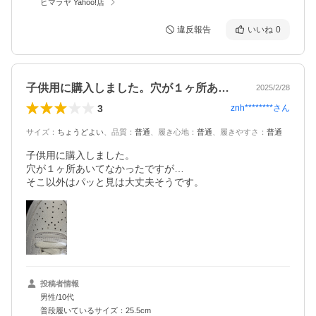
ヒマラヤ Yahoo!店
違反報告
いいね
0
子供用に購入しました。穴が１ヶ所あいて…
2025/2/28
3
znh********
さん
サイズ
：
ちょうどよい
、
品質
：
普通
、
履き心地
：
普通
、
履きやすさ
：
普通
子供用に購入しました。

穴が１ヶ所あいてなかったですが…

そこ以外はパッと見は大丈夫そうです。
投稿者情報
男性/10代
普段履いているサイズ：25.5cm