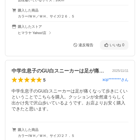
普段履いているサイズ：26cm
購入した商品
カラー/ＷＨ／ＷＨ、サイズ/２６．５
購入したストア
ヒマラヤ Yahoo!店
違反報告
いいね
0
中学生息子のGU白スニーカーは足が痛く…
2025/11/11
5
xcp********
さん
中学生息子のGU白スニーカーは足が痛くなって歩きにくい
ということでこちらを購入。クッションが全然違うらしく
出かけ先で沢山歩いているようです。お店よりお安く購入
できたと思います。
購入した商品
カラー/ＷＨ／ＷＨ、サイズ/２７．５