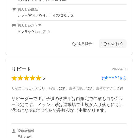
購入した商品
カラー/ＷＨ／ＷＨ、サイズ/２６．５
購入したストア
ヒマラヤ Yahoo!店
違反報告
いいね
0
リピート
2022/4/11
5
yni********
さん
サイズ
：
ちょうどよい
、
品質
：
普通
、
履き心地
：
普通
、
履きやすさ
：
普通
リピーターです。子供の学校用は白限定で中敷も白やグレ
ー限定です。メッシュ系は運動場で土埃が入り落ちにくい
汚れになるので×合皮で品数少ない中助かります。
投稿者情報
男性/10代