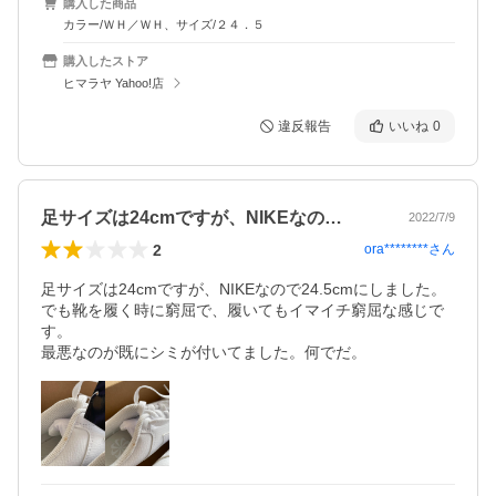
購入した商品
カラー/ＷＨ／ＷＨ、サイズ/２４．５
購入したストア
ヒマラヤ Yahoo!店
違反報告
いいね
0
足サイズは24cmですが、NIKEなの…
2022/7/9
2
ora********
さん
足サイズは24cmですが、NIKEなので24.5cmにしました。

でも靴を履く時に窮屈で、履いてもイマイチ窮屈な感じで
す。

最悪なのが既にシミが付いてました。何でだ。