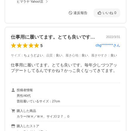
ヒマラヤ Yahoo!店
違反報告
いいね
0
仕事用に履いてます。とても良いです。毎…
2022/3/31
5
chg********
さん
サイズ
：
ちょうどよい
、
品質
：
良い
、
履き心地
：
良い
、
履きやすさ
：
良い
仕事用に履いてます。とても良いです。毎年少しづつアッ
プデートしてるんですかね？かっこ良くなってきてます。
投稿者情報
男性/40代
普段履いているサイズ：27cm
購入した商品
カラー/ＷＨ／ＷＨ、サイズ/２７．０
購入したストア