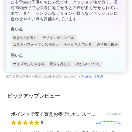
に中学生の子供たちに人気です。クッション性が良く、長
時間の歩行でも快適に過ごせるとの声が多く寄せられてい
ます。また、シンプルなデザインが様々なファッションに
合わせやすい点も評価されています。
良い点
履き心地が良い
デザインがシンプル
コストパフォーマンスが高い
子供が喜んでいる
通学用に最適
悪い点
サイズが少し大きめ
硬さを感じる
穴があいていた
AI回答の正確性や商品の効果は保証されません（
その他の注意点
）
ピックアップレビュー
ポイントで安く買えお得でした。スーツに…
2026/4/28
5
ycm********
さん