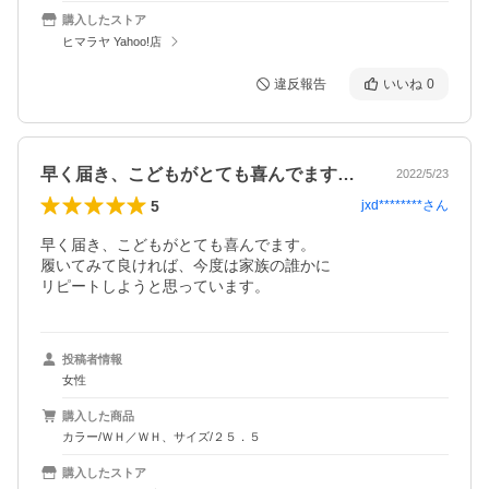
購入したストア
ヒマラヤ Yahoo!店
違反報告
いいね
0
早く届き、こどもがとても喜んでます。履…
2022/5/23
5
jxd********
さん
早く届き、こどもがとても喜んでます。

履いてみて良ければ、今度は家族の誰かに

リピートしようと思っています。
投稿者情報
女性
購入した商品
カラー/ＷＨ／ＷＨ、サイズ/２５．５
購入したストア