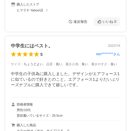
購入したストア
ヒマラヤ Yahoo!店
違反報告
いいね
0
中学生にはベスト。
2022/7/4
5
ren********
さん
サイズ
：
ちょうどよい
、
品質
：
良い
、
履き心地
：
良い
、
履きやすさ
：
良い
中学生の子供為に購入しました。デザインがエアフォース1
に似ているので好きとのこと。エアフォース1よりだいぶリ
ーズナブルに購入できて嬉しいです。
投稿者情報
男性/10代
普段履いているサイズ：25.5cm
購入した商品
カラー/ＷＨ／ＷＨ、サイズ/２６．０