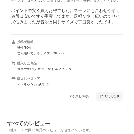
サイズ
：
ちょうどよい
、
品質
：
良い
、
履き心地
：
普通
、
履きやすさ
：
良い
ポイントで安く買えお得でした。スーツにも合わせやすく
値段は安いですが重宝してます。足幅が少し広いのでサイ
ズ悩みましたが普段と同じサイズで丁度良かったです。
投稿者情報
男性/50代
普段履いているサイズ：26.5cm
購入した商品
カラー/ＷＨ／ＷＨ、サイズ/２６．５
購入したストア
ヒマラヤ Yahoo!店
違反報告
いいね
0
すべてのレビュー
※他ストアの同じ商品のレビューが含まれています。