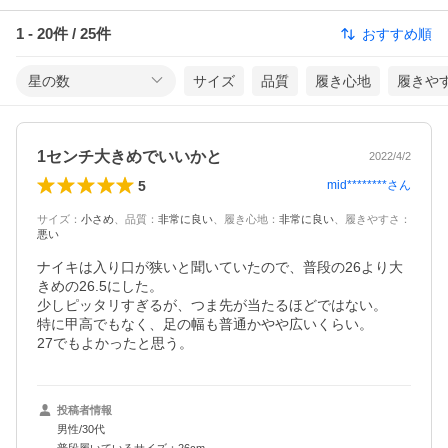
1
-
20
件 /
25
件
おすすめ順
星の数
サイズ
品質
履き心地
履きや
1センチ大きめでいいかと
2022/4/2
5
mid********
さん
サイズ
：
小さめ
、
品質
：
非常に良い
、
履き心地
：
非常に良い
、
履きやすさ
：
悪い
ナイキは入り口が狭いと聞いていたので、普段の26より大
きめの26.5にした。

少しピッタリすぎるが、つま先が当たるほどではない。

特に甲高でもなく、足の幅も普通かやや広いくらい。

27でもよかったと思う。
投稿者情報
男性/30代