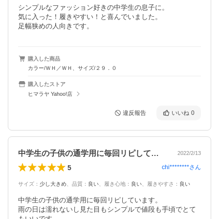
シンプルなファッション好きの中学生の息子に。

気に入った！履きやすい！と喜んでいました。

足幅狭めの人向きです。
購入した商品
カラー/ＷＨ／ＷＨ、サイズ/２９．０
購入したストア
ヒマラヤ Yahoo!店
違反報告
いいね
0
中学生の子供の通学用に毎回リピしていま…
2022/2/13
5
chi********
さん
サイズ
：
少し大きめ
、
品質
：
良い
、
履き心地
：
良い
、
履きやすさ
：
良い
中学生の子供の通学用に毎回リピしています。

雨の日は濡れないし見た目もシンプルで値段も手頃でとて