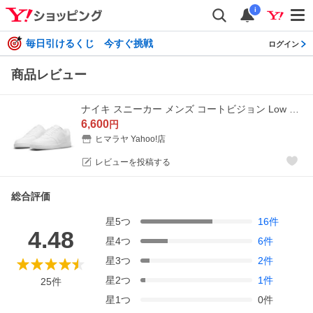
i
毎日引けるくじ 今すぐ挑戦
ログイン
商品レビュー
ナイキ スニーカー メンズ コートビジョン Low Next Nature DH2987-100 NIKE ホワイト 白 通学 学生
6,600
円
ヒマラヤ Yahoo!店
レビューを投稿する
総合評価
星
5
つ
16
件
4.48
星
4
つ
6
件
星
3
つ
2
件
星
2
つ
1
件
25
件
星
1
つ
0
件