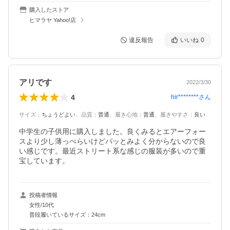
購入したストア
ヒマラヤ Yahoo!店
違反報告
いいね
0
アリです
2022/3/30
4
hir********
さん
サイズ
：
ちょうどよい
、
品質
：
普通
、
履き心地
：
普通
、
履きやすさ
：
良い
中学生の子供用に購入しました。良くみるとエアーフォー
スより少し薄っぺらいけどパッとみよく分からないので良
い感じです。最近ストリート系な感じの服装が多いので重
宝しています。
投稿者情報
女性/10代
普段履いているサイズ：24cm