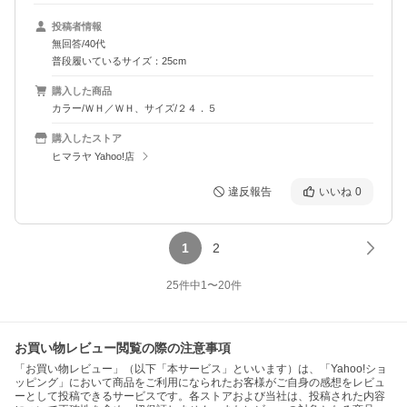
投稿者情報
無回答/40代
普段履いているサイズ：25cm
購入した商品
カラー/ＷＨ／ＷＨ、サイズ/２４．５
購入したストア
ヒマラヤ Yahoo!店
違反報告
いいね
0
1
2
25
件中
1
〜
20
件
お買い物レビュー閲覧の際の注意事項
「お買い物レビュー」（以下「本サービス」といいます）は、「Yahoo!ショ
ッピング」において商品をご利用になられたお客様がご自身の感想をレビュ
ーとして投稿できるサービスです。各ストアおよび当社は、投稿された内容