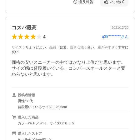
違反報告
いいね
0
コスパ最高
2021/12/20
4
q38********
さん
サイズ
：
ちょうどよい
、
品質
：
普通
、
履き心地
：
良い
、
履きやすさ
：
非常に
良い
価格の安いスニーカーの中ではかなり上位だと思います。
サイズ感は普段履いている、コンバースオールスターと変
わらないと思います。
投稿者情報
男性/30代
普段履いているサイズ：26.5cm
購入した商品
カラー/ＷＨ／ＷＨ、サイズ/２６．５
購入したストア
ヒマラヤ Yahoo!店