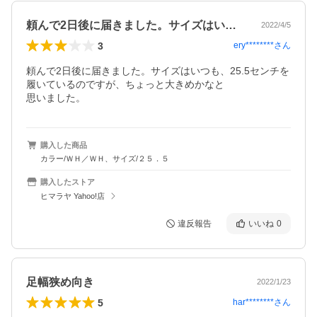
頼んで2日後に届きました。サイズはいつ…
2022/4/5
3
ery********
さん
頼んで2日後に届きました。サイズはいつも、25.5センチを
履いているのですが、ちょっと大きめかなと

思いました。
購入した商品
カラー/ＷＨ／ＷＨ、サイズ/２５．５
購入したストア
ヒマラヤ Yahoo!店
違反報告
いいね
0
足幅狭め向き
2022/1/23
5
har********
さん