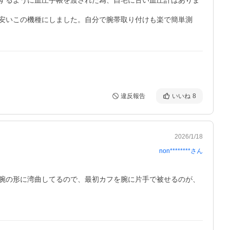
載するように血圧手帳を渡された為、自宅に古い血圧計はありま
安いこの機種にしました。自分で腕帯取り付けも楽で簡単測
違反報告
いいね
8
2026/1/18
non********
さん
腕の形に湾曲してるので、最初カフを腕に片手で被せるのが、