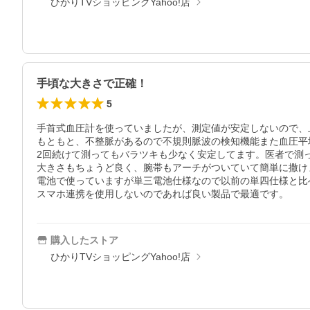
ひかりTVショッピングYahoo!店
手頃な大きさで正確！
5
手首式血圧計を使っていましたが、測定値が安定しないので、
もともと、不整脈があるので不規則脈波の検知機能また血圧平
2回続けて測ってもバラツキも少なく安定してます。医者で測っ
大きさもちょうど良く、腕帯もアーチがついていて簡単に撒けま
電池で使っていますが単三電池仕様なので以前の単四仕様と比
スマホ連携を使用しないのであれば良い製品で最適です。
購入したストア
ひかりTVショッピングYahoo!店