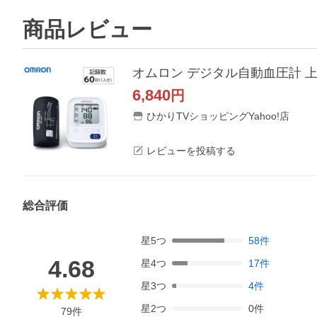
商品レビュー
オムロン デジタル自動血圧計 上腕
6,840
円
ひかりTVショッピングYahoo!店
レビューを投稿する
総合評価
星
5
つ
58
件
4.68
星
4
つ
17
件
星
3
つ
4
件
星
2
つ
0
件
79
件