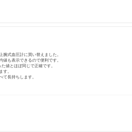
上腕式血圧計に買い替えました。

均値も表示できるので便利です。

た値とほぼ同じで正確です。

す。

べて長持ちします。
