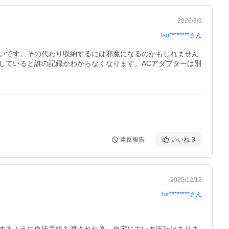
2026/3/9
tsu********
さん
いです。その代わり収納するには邪魔になるのかもしれません
していると誰の記録かわからなくなります。ACアダプターは別
違反報告
いいね
3
2025/12/12
hir********
さん