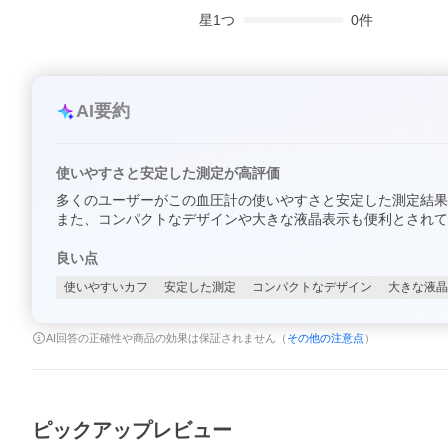
星
1
つ
0
件
AI要約
使いやすさと安定した測定が高評価
多くのユーザーがこの血圧計の使いやすさと安定した測定結果
また、コンパクトなデザインや大きな液晶表示も便利とされて
良い点
使いやすいカフ
安定した測定
コンパクトなデザイン
大きな液晶
AI回答の正確性や商品の効果は保証されません（
その他の注意点
）
ピックアップレビュー