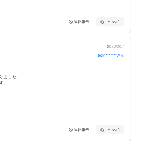
違反報告
いいね
1
2026/2/17
bok********
さん
ました。

。

違反報告
いいね
1