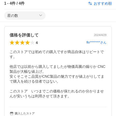
1
-
4
件 /
4
件
おすすめ順
星の数
価格を評価して
2024/4/29
4
flo********
さん
このストアでは初めての購入ですが商品自体はリピートで
す。

他店では以前から購入してましたが物価高騰の煽りか CNC
製品が大幅な値上げ。

安くそこそこ品質がCNC製品の魅力ですが値上がりしてま
で購入を続ける信者ではない。

このストア　いつまでこの価格が保たれるのか分かりませ
んが安いうちは利用させて頂きます。
購入したストア