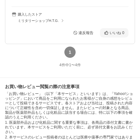
購入したストア
ミリタリーショップH.T.G.
違反報告
いいね
0
1
4
件中
1
〜
4
件
お買い物レビュー閲覧の際の注意事項
「お買い物レビュー」（以下「本サービス」といいます）は、「Yahoo!ショ
ッピング」において商品をご利用になられたお客様がご自身の感想をレビュ
ーとして投稿できるサービスです。各ストアおよび当社は、投稿された内容
について正確性を含め一切保証しません。またレビューの対象となる商品、
製品が医薬部外品もしくは化粧品に該当する場合には、特に以下の事項を確
認のうえご利用ください。
1. 医薬部外品および化粧品に関する重要な事項は、各商品の添付文書に書か
れています。本サービスをご利用いただく前に、必ず添付文書をお読みくだ
さい。
2. 本サービスのレビュー投稿者のほとんどは医療や薬事の専門家ではありま