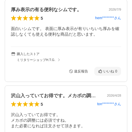
厚み表示の有る便利なシムです。
2026/7/9
5
hem********
さん
面白いシムです。 表面に厚み表示が有りいちいち厚みを確
認しなくても使える便利な商品だと思います。
購入したストア
ミリタリーショップH.T.G.
違反報告
いいね
0
沢山入っていてお得です。メカボの調整に…
2026/4/28
5
ton********
さん
沢山入っていてお得です。

メカボの調整には必須ですね。

また必要になれば注文させて頂きます。