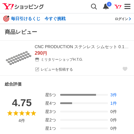
i
毎日引けるくじ 今すぐ挑戦
ログイン
商品レビュー
CNC PRODUCTION ステンレス シムセット 0.1/0.2/0.3 各9枚 厚さ表記あり 電動ガン シム調整用 電動ガンパーツ エアガンカスタム【 ネコポス可 】
290
円
ミリタリーショップH.T.G.
レビューを投稿する
総合評価
星
5
つ
3
件
4.75
星
4
つ
1
件
星
3
つ
0
件
星
2
つ
0
件
4
件
星
1
つ
0
件