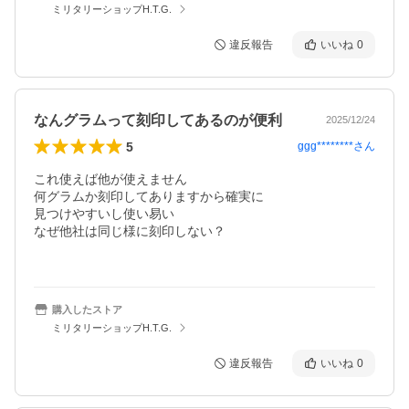
ミリタリーショップH.T.G.
違反報告
いいね
0
なんグラムって刻印してあるのが便利
2025/12/24
5
ggg********
さん
これ使えば他が使えません

何グラムか刻印してありますから確実に

見つけやすいし使い易い

なぜ他社は同じ様に刻印しない？

購入したストア
ミリタリーショップH.T.G.
違反報告
いいね
0