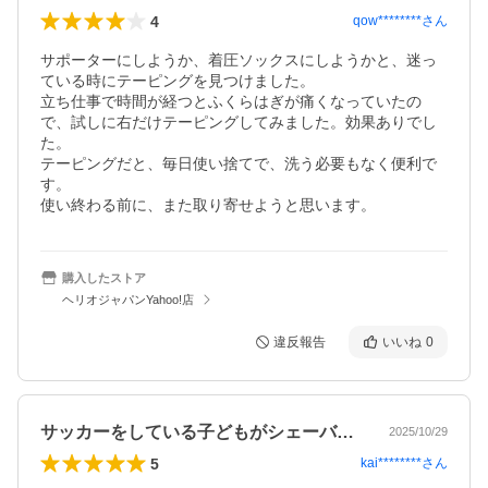
4
qow********
さん
サポーターにしようか、着圧ソックスにしようかと、迷っ
ている時にテーピングを見つけました。

立ち仕事で時間が経つとふくらはぎが痛くなっていたの
で、試しに右だけテーピングしてみました。効果ありでし
た。

テーピングだと、毎日使い捨てで、洗う必要もなく便利で
す。

使い終わる前に、また取り寄せようと思います。
購入したストア
ヘリオジャパンYahoo!店
違反報告
いいね
0
サッカーをしている子どもがシェーバー病…
2025/10/29
5
kai********
さん