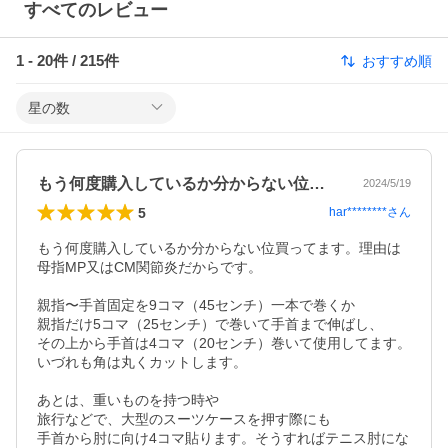
すべてのレビュー
1
-
20
件 /
215
件
おすすめ順
星の数
もう何度購入しているか分からない位買っ…
2024/5/19
5
har********
さん
もう何度購入しているか分からない位買ってます。理由は
母指MP又はCM関節炎だからです。

親指〜手首固定を9コマ（45センチ）一本で巻くか

親指だけ5コマ（25センチ）で巻いて手首まで伸ばし、

その上から手首は4コマ（20センチ）巻いて使用してます。

いづれも角は丸くカットします。

あとは、重いものを持つ時や

旅行などで、大型のスーツケースを押す際にも

手首から肘に向け4コマ貼ります。そうすればテニス肘にな