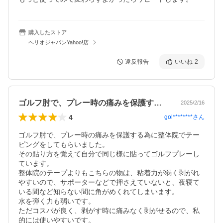
購入したストア
ヘリオジャパンYahoo!店
違反報告
いいね
2
ゴルフ肘で、プレー時の痛みを保護する為…
2025/2/16
4
gol********
さん
ゴルフ肘で、プレー時の痛みを保護する為に整体院でテー
ピングをしてもらいました。

その貼り方を覚えて自分で同じ様に貼ってゴルフプレーし
ています。

整体院のテープよりもこちらの物は、粘着力が弱く剥がれ
やすいので、サポーターなどで押さえていないと、夜寝て
いる間など知らない間に角がめくれてしまいます。

水を弾く力も弱いです。

ただコスパが良く、剥がす時に痛みなく剥がせるので、私
的には使いやすいです。