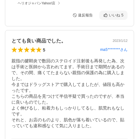
ヘリオジャパンYahoo!店
違反報告
いいね
5
とても良い商品でした。
2023/1/12
5
ma5********
さん
親指の腱鞘炎で数回のステロイド注射後も再発した為、次
は手術と医師から言われてます。手術日まで期間があるの
で、その間、痛くてたまらない親指の保護の為に購入しま
した。

今まではドラッグストアで購入してましたが、値段も高か
ったです。

こちらの商品を見つけて半信半疑で買ったのですが、本当
に良いものでした。

よく伸びるし、粘着力もしっかりしてるし、肌荒れもなし
です。

それと、お店のものより、肌色が落ち着いているので、貼
っていても違和感なくて気に入りました。