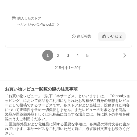
購入したストア
ヘリオジャパンYahoo!店
違反報告
いいね
2
1
2
3
4
5
215
件中
1
〜
20
件
お買い物レビュー閲覧の際の注意事項
「お買い物レビュー」（以下「本サービス」といいます）は、「Yahoo!ショ
ッピング」において商品をご利用になられたお客様がご自身の感想をレビュ
ーとして投稿できるサービスです。各ストアおよび当社は、投稿された内容
について正確性を含め一切保証しません。またレビューの対象となる商品、
製品が医薬部外品もしくは化粧品に該当する場合には、特に以下の事項を確
認のうえご利用ください。
1. 医薬部外品および化粧品に関する重要な事項は、各商品の添付文書に書か
れています。本サービスをご利用いただく前に、必ず添付文書をお読みくだ
さい。