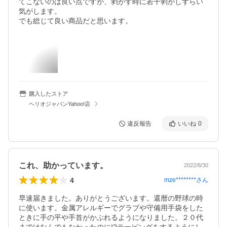
てこないのは良い点ですが、剥がす時に若干剥がしずらい
気がします。

でも総じて良い商品だと思います。
購入したストア
ヘリオジャパンYahoo!店
違反報告
いいね
0
これ、助かっています。
2022/8/30
4
mze********
さん
早速届きました。ありがとうございます。還暦の野球の時
に使います。金属アレルギーでグラブや守備用手袋をした
ときに手の平や手首がかぶれるようになりました。２０代