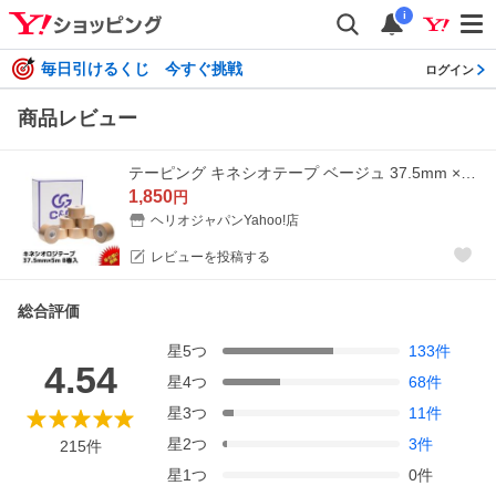
i
毎日引けるくじ 今すぐ挑戦
ログイン
商品レビュー
テーピング キネシオテープ ベージュ 37.5mm × 5m 8巻入 C&amp;G キネシオロジーテープ キネシオ テーピングテープ マラソン 膝 足首 送料無料 爆買
1,850
円
ヘリオジャパンYahoo!店
レビューを投稿する
総合評価
星
5
つ
133
件
4.54
星
4
つ
68
件
星
3
つ
11
件
星
2
つ
3
件
215
件
星
1
つ
0
件