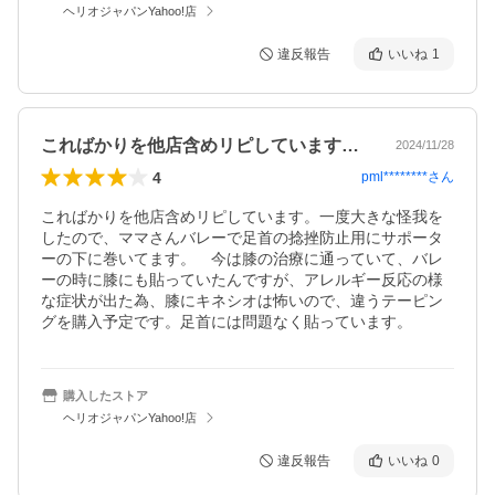
ヘリオジャパンYahoo!店
違反報告
いいね
1
こればかりを他店含めリピしています。一…
2024/11/28
4
pml********
さん
こればかりを他店含めリピしています。一度大きな怪我を
したので、ママさんバレーで足首の捻挫防止用にサポータ
ーの下に巻いてます。　今は膝の治療に通っていて、バレ
ーの時に膝にも貼っていたんですが、アレルギー反応の様
な症状が出た為、膝にキネシオは怖いので、違うテーピン
グを購入予定です。足首には問題なく貼っています。
購入したストア
ヘリオジャパンYahoo!店
違反報告
いいね
0