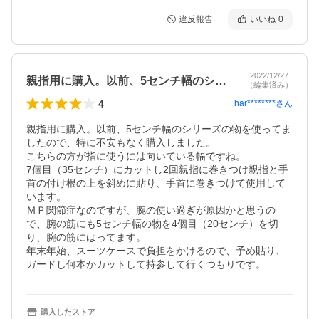
違反報告
いいね
0
2022/12/27
親指用に購入。以前、5センチ幅のシリー…
（編集済み）
4
har********
さん
親指用に購入。以前、5センチ幅のシリーズの物を使ってま
したので、特に不安もなく購入しました。

こちらの方が指に使うには向いている幅ですね。

7個目（35センチ）にカットし2回親指に巻きつけ親指と手
首の付け根の上を斜めに貼り、手首に巻きつけて使用して
います。

ＭＰ関節症なのですが、腕の使い過ぎが原因かと思うの
で、腕の筋にも5センチ幅の物を4個目（20センチ）を切
り、腕の筋にはってます。

年末年始、スーツケースで負担をかけるので、予め貼り、
ガードし何本かカットして持参して行くつもりです。
購入したストア