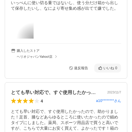
いっぺんに使い切る量ではないし、使う分だけ箱から出し
て保存したいし、なにより寄せ集め感が出てて嫌でした。
購入したストア
ヘリオジャパンYahoo!店
違反報告
いいね
0
とても早い対応で、すぐ使用したかったの…
2023/11/7
4
a10********
さん
とても早い対応で、すぐ使用したかったので、助かりまし
た！足首、膝などあらゆるところに使いたかったので細め
タイプにしました。薬局、スポーツ用品店で買うと高いで
すが、こちらで大量にお安く買えて、よかったです！箱の