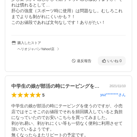
れは慣れるとして…

肝心の強度（スポーツ時に使用）は問題なし。むしろこれ
までよりも剝がれにくいかも？！

このお値段であれば文句なしです！ありがたい！
購入したストア
ヘリオジャパンYahoo!店
違反報告
いいね
0
中学生の娘が部活の時にテーピングを使う…
2021/11/10
5
yuz********
さん
中学生の娘が部活の時にテーピングを使うのですが、小売
店ではそこそこのお値段でそれを頻回購入していると負担
になっていたのでお安いこちらを買ってみました。

剥がれ易い、剥がれにくい等も一切なく便利に利用させて
頂いているようです。

無くなったらまたリピートの予定です。