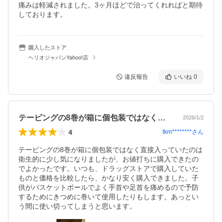
痛みは軽減されました。3ヶ月ほどで治ってくれればと期待
しております。
購入したストア
ヘリオジャパンYahoo!店
違反報告
いいね
0
テーピングの8巻が箱に個包装ではなく直…
2026/1/2
4
tkm********
さん
テーピングの8巻が箱に個包装ではなく直接入っていたのは
衛生的に少し気になりましたが、お値打ちに購入できたの
でよかったです。いつも、ドラッグストアで購入していた
ものと価格を比較したら、かなり安く購入できました。子
供がバスケットボールでよく手首や足首を痛めるので予防
するためにきつめに巻いて使用したりもします。あっとい
う間に使い切ってしまうと思います。