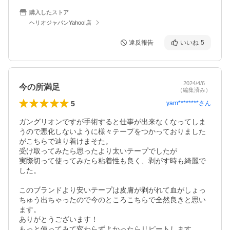
購入したストア
ヘリオジャパンYahoo!店
違反報告
いいね
5
2024/4/6
今の所満足
（編集済み）
5
yam********
さん
ガングリオンですが手術すると仕事が出来なくなってしま
うので悪化しないように様々テープをつかっておりました
がこちらで辿り着けまそた。

受け取ってみたら思ったより太いテープでしたが

実際切って使ってみたら粘着性も良く、剥がす時も綺麗で
した。

このブランドより安いテープは皮膚が剥がれて血がしょっ
ちゅう出ちゃったので今のところこちらで全然良きと思い
ます。

ありがとうございます！

もっと使ってみて変わらずよかったらリピートします。