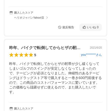
購入したストア
ヘリオジャパンYahoo!店
違反報告
いいね
0
昨年、バイクで転倒してからヒザの靭帯が…
2021/6/20
5
you********
さん
昨年、バイクで転倒してからヒザの靭帯が少し緩くなって
しまいゴルフのスイングが安定しなくなってしまったの
で、テーピングが必須となりました。伸縮性のあるテーピ
ングはドラッグストア等で購入すると一巻き600円前後する
ので、この商品のコストパフォーマンスに驚いています。
この価格なら躊躇せずに使えるので、また購入したいで
す。
購入したストア