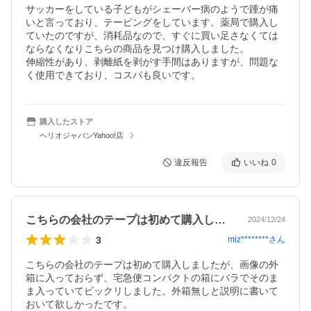
サッカーをしている子どもがシェーバー病のようで踵が痛
いと言っており、テーピングをしています。薬局で購入し
ていたのですが、消耗品なので、すぐに買い足さなくては
ならなくなりこちらの商品を見つけ購入しました。

伸縮性があり、剥離紙を剥がす手間はありますが、問題な
く使用できており、コスパも良いです。
購入したストア
ヘリオジャパンYahoo!店
違反報告
いいね
0
こちらの会社のテープは初めて購入しまし…
2024/12/24
3
miz********
さん
こちらの会社のテープは初めて購入しましたが、画像の外
箱に入っておらず、宅急便コンパクトの箱にバラでそのま
ま入っていてビックリしました。外箱無しと説明に書いて
おいて欲しかったです。
