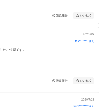
違反報告
いいね
0
2025/6/7
tak********
さん
した。快調です。
違反報告
いいね
0
2020/7/28
kum********
さん