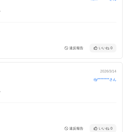
。
違反報告
いいね
0
2026/3/14
rjy********
さん
。
違反報告
いいね
0