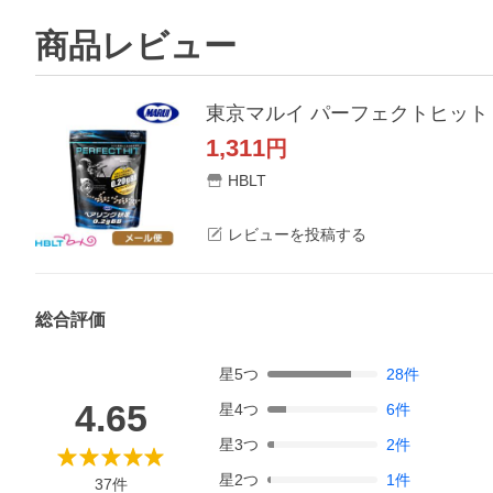
商品レビュー
東京マルイ パーフェクトヒット BB
1,311
円
HBLT
レビューを投稿する
総合評価
星
5
つ
28
件
4.65
星
4
つ
6
件
星
3
つ
2
件
星
2
つ
1
件
37
件