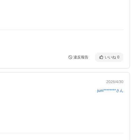
違反報告
いいね
0
2026/4/30
jum********
さん