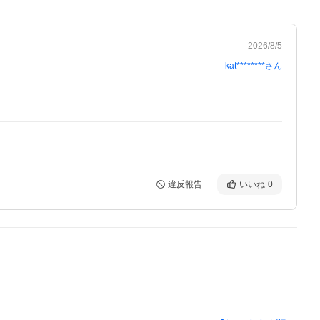
2026/8/5
kat********
さん
違反報告
いいね
0