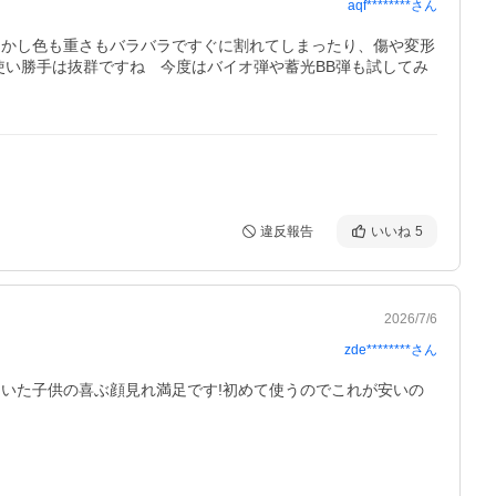
aqf********
さん
しかし色も重さもバラバラですぐに割れてしまったり、傷や変形
使い勝手は抜群ですね　今度はバイオ弾や蓄光BB弾も試してみ
違反報告
いいね
5
2026/7/6
zde********
さん
いた子供の喜ぶ顔見れ満足です!初めて使うのでこれが安いの