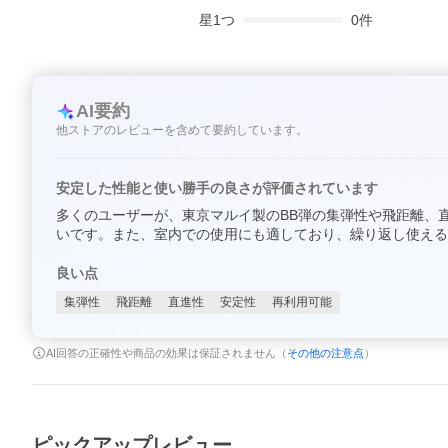
星
1
つ
0
件
AI要約
他ストアのレビューを含めて要約しています。
安定した性能と使い勝手の良さが評価されています
多くのユーザーが、東京マルイ製のBB弾の集弾性や飛距離、
いです。また、室内での使用にも適しており、繰り返し使える
良い点
集弾性
飛距離
直進性
安定性
再利用可能
AI回答の正確性や商品の効果は保証されません（
その他の注意点
）
ピックアップレビュー