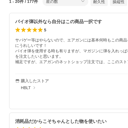
1
-
20
件 /
177
件
星の数
耐久性
操縦性
バイオ弾以外なら自分はこの商品一択です
5
サバゲー等はやらないので、エアガンには基本何時もこの商品
にうれしいです！

バイオ弾を使用する時も有りますが、マガジンに弾を入れっぱ
を注文したいと思います。

補足ですが、エアガンのネットショップ注文では、ここのスト
購入したストア
HBLT
消耗品だからこそちゃんとした物を使いたい