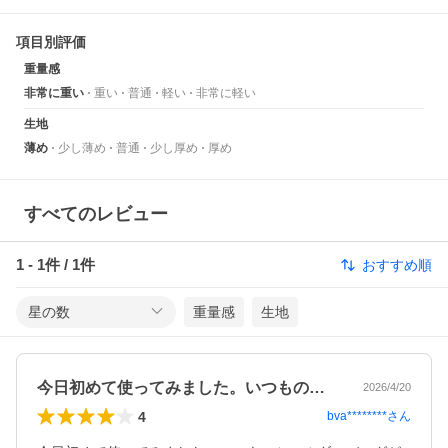
項目別評価
重量感
非常に重い
重い
普通
軽い
非常に軽い
生地
薄め
少し薄め
普通
少し厚め
厚め
すべてのレビュー
1
-
1
件 /
1
件
おすすめ順
星の数
重量感
生地
今日初めて使ってみました。いつものショ…
2026/4/20
4
bva********
さん