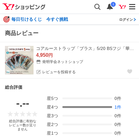
i
毎日引けるくじ 今すぐ挑戦
ログイン
商品レビュー
コアルーストラップ「プラス」5/20 BSフジ「華丸大吉が行く！大人もハマる神授業」で紹介
4,950
円
発明学会ネットショップ
レビューを投稿する
総合評価
星
5
つ
0
件
-.--
星
4
つ
1
件
星
3
つ
0
件
総合評価に有効な
星
2
つ
0
件
レビュー数が足り
ません
星
1
つ
0
件