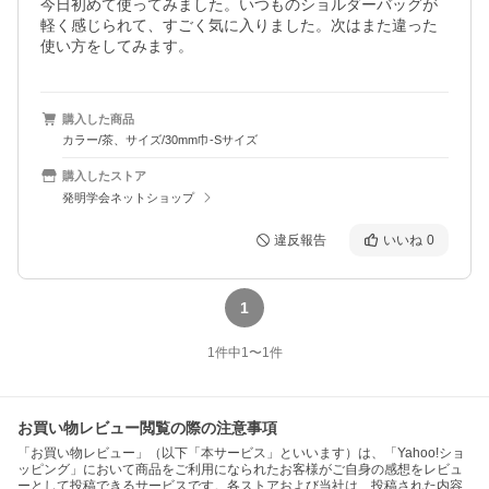
今日初めて使ってみました。いつものショルダーバッグが
軽く感じられて、すごく気に入りました。次はまた違った
使い方をしてみます。
購入した商品
カラー/茶、サイズ/30mm巾-Sサイズ
購入したストア
発明学会ネットショップ
違反報告
いいね
0
1
1
件中
1
〜
1
件
お買い物レビュー閲覧の際の注意事項
「お買い物レビュー」（以下「本サービス」といいます）は、「Yahoo!ショ
ッピング」において商品をご利用になられたお客様がご自身の感想をレビュ
ーとして投稿できるサービスです。各ストアおよび当社は、投稿された内容