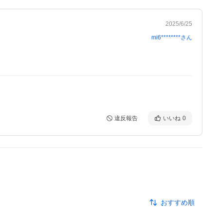
2025/6/25
mi6********
さん
違反報告
いいね
0
おすすめ順