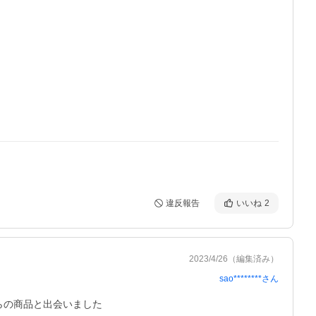
違反報告
いいね
2
2023/4/26
（編集済み）
sao********
さん
の商品と出会いました
