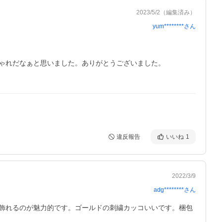
2023/5/2
（編集済み）
yum********
さん
ゃれだなぁと思いました。ありがとうございました。

違反報告
いいね
1
2022/3/9
adg********
さん
飾れるのが魅力的です。ゴールドの刺繍カッコいいです。梱包