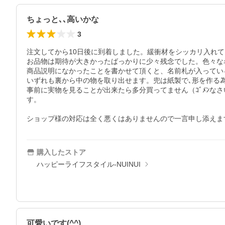
ちょっと､､高いかな
3
注文してから10日後に到着しました。緩衝材をシッカリ入れて
お品物は期待が大きかったばっかりに少々残念でした。色々な
商品説明になかったことを書かせて頂くと、名前札が入っている
いずれも裏から中の物を取り出せます。兜は紙製で､形を作る
事前に実物を見ることが出来たら多分買ってません（ｺﾞﾒﾝな
す。

ショップ様の対応は全く悪くはありませんので一言申し添えま
購入したストア
ハッピーライフスタイル-NUINUI
可愛いです(^^)