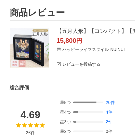
商品レビュー
【五月人形】【コンパクト】【兜】
15,800
円
ハッピーライフスタイル-NUINUI
レビューを投稿する
総合評価
星
5
つ
20
件
4.69
星
4
つ
4
件
星
3
つ
2
件
星
2
つ
0
件
26
件