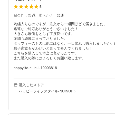
5
耐久性
：
普通
、
柔らかさ
：
普通
刺繍入りなのですが、注文から一週間ほどで届きました。

迅速なご対応ありがとうございました！

大きさも場所をとらず丁度良いです。

刺繍も綺麗に入っておりました。

ダッフィーのものは他にはなく、一目惚れし購入しましたが、想像
息子家族もかわいいと言って喜んでくれました！

こちらを購入して本当に良かったです。

また購入の際にはよろしくお願い致します。

happylife-nuinui-10003818
購入したストア
ハッピーライフスタイル-NUINUI