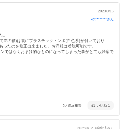
2023/3/16
kot********
さん
。

左の箱)は裏にプラスチックトンボ(白色系)が付いており

あったのを修正出来ました。お洋服は着脱可能です。

インではなくおまけ的なものになってしまった事がとても残念で
違反報告
いいね
1
2025/3/12
（編集済み）