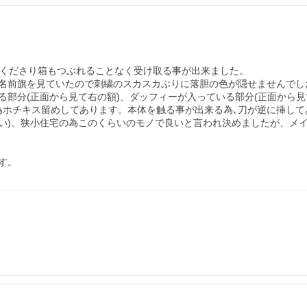
くださり箱もつぶれることなく受け取る事が出来ました。

名前旗を見ていたので刺繍のスカスカぶりに落胆の色が隠せませんでした
部分(正面から見て右の額)、ダッフィーが入っている部分(正面から見て
為ホチキス留めしてあります。本体を触る事が出来る為､刀が逆に挿して
さい)。狭小住宅の為このくらいのモノで良いと言われ決めましたが、メ
す。