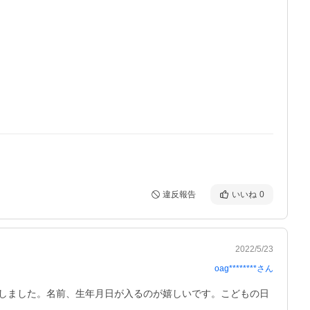
違反報告
いいね
0
2022/5/23
oag********
さん
しました。名前、生年月日が入るのが嬉しいです。こどもの日