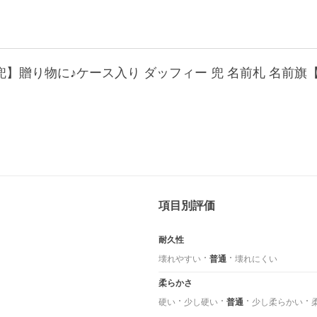
贈り物に♪ケース入り ダッフィー 兜 名前札 名前旗【
項目別評価
耐久性
壊れやすい
普通
壊れにくい
柔らかさ
硬い
少し硬い
普通
少し柔らかい