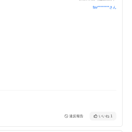
fav********
さん
違反報告
いいね
1