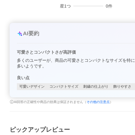
星
1
つ
0
件
AI要約
可愛さとコンパクトさが高評価
多くのユーザーが、商品の可愛さとコンパクトなサイズを特に
多いようです。
良い点
可愛いデザイン
コンパクトサイズ
刺繍の仕上がり
飾りやすさ
AI回答の正確性や商品の効果は保証されません（
その他の注意点
）
ピックアップレビュー