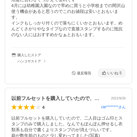
4月には幼稚園入園なので早めに買うと小学校までの間沢山
使う機会があると思うのでこのお値段は安いとおもいま
す。

インクもしっかり付くので落ちにくいかとおもいます。め
んどくさがりやなタイプなので直接スタンプするのに抵抗
のない人にはおすすめかなぁとおもいます。
購入したストア
ハンコヤストア
違反報告
いいね
5
以前フルセットを購入していたので、二人…
2021/9/26
4
cie********
さん
以前フルセットを購入していたので、二人目はゴム印とス
タンプのみで購入しました。なんでもぽんぽん押せるし衣
類系も自分で書くよりスタンプのが消えづらいです。

箱が数年前のものと少し変わってました(写真)
