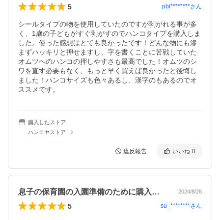
5
pbi********
さん
シールタイプの物を使用していたのですが剥がれる事が多
く、1歳の子どもがすぐ剥がすのでハンコタイプを購入しま
した。使った感想はとても良かったです！どんな物にも滲
まずハッキリと押せますし、字を書くことに苦戦していた
オムツへのハンコの押しやすさも最高でした！オムツのシ
ワを直す必要もなく、もっと早く買えば良かったと後悔し
ました！ハンコサイズも色々あるし、漢字のもあるのでオ
ススメです。
購入したストア
ハンコヤストア
違反報告
いいね
0
息子の保育園の入園準備のために購入しま…
2024/8/28
5
su_********
さん