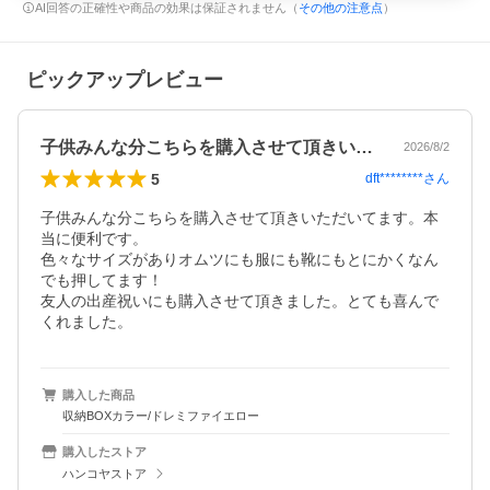
AI回答の正確性や商品の効果は保証されません（
その他の注意点
）
ピックアップレビュー
子供みんな分こちらを購入させて頂きいた…
2026/8/2
5
dft********
さん
子供みんな分こちらを購入させて頂きいただいてます。本
当に便利です。

色々なサイズがありオムツにも服にも靴にもとにかくなん
でも押してます！

友人の出産祝いにも購入させて頂きました。とても喜んで
くれました。
購入した商品
収納BOXカラー/ドレミファイエロー
購入したストア
ハンコヤストア