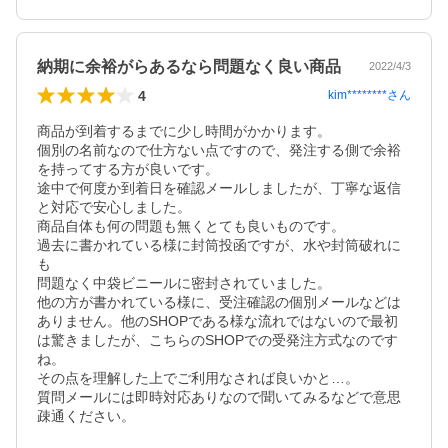
納期に余裕がらあるなら問題なく良い商品
2022/4/3
4
kim********
さん
商品が到着するまでに少し時間がかかります。

個別の名前なので仕方ない点ですので、発注する側で余裕
を持ってする方が良いです。

途中で何度か到着日を確認メールしましたが、丁寧な返信
と対応で安心しました。

商品自体も何の問題も無くとても良いものです。

過去に書かれている様に封筒投函ですが、水や封筒破れに
も

問題なく中袋ビニールに密封されていました。

他の方が書かれている様に、受注確認の個別メールなどは
ありません。他のSHOPである様な流れではないので最初
は驚きましたが、こちらのSHOPでの受発注方式なのです
ね。

その点を理解した上でご利用なされば良いかと…。

質問メールには即時対応ありなので聞いてみるなどで意思
疎通ください。