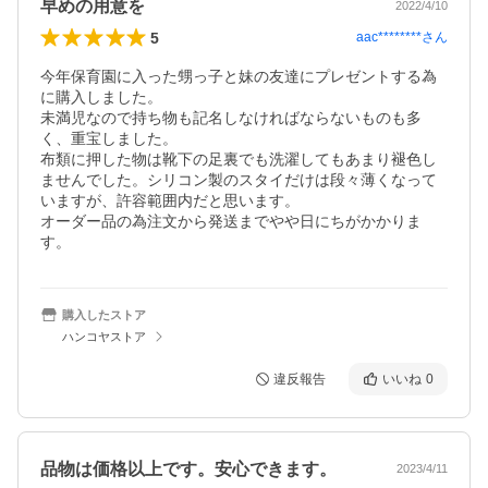
早めの用意を
2022/4/10
5
aac********
さん
今年保育園に入った甥っ子と妹の友達にプレゼントする為
に購入しました。

未満児なので持ち物も記名しなければならないものも多
く、重宝しました。

布類に押した物は靴下の足裏でも洗濯してもあまり褪色し
ませんでした。シリコン製のスタイだけは段々薄くなって
いますが、許容範囲内だと思います。

オーダー品の為注文から発送までやや日にちがかかりま
す。
購入したストア
ハンコヤストア
違反報告
いいね
0
品物は価格以上です。安心できます。
2023/4/11