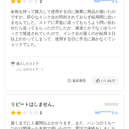
2
noz********
さん
余裕を持って購入して使用する日に無事に商品が届いたの
ですが、肝心なインク台が同封されておらず結局間に合い
ませんでした。ストアに早急に送ってもらうよう問い合わ
せたら送ってもらったのでしたが、速達とかでなくゆうパ
ックで発送されていたので、インク台が届くのが結局３日
以上かかってしまって、使用する日に手元に届かなくてシ
ョックでした。
購入したストア
ハンコヤストア
違反報告
いいね
0
リピートはしません。
2022/3/12
2
krs********
さん
届くまでに１週間以上かかります。また、ハンコのうち一
つだけ間違った名前で届いたので、電話で連絡をしました