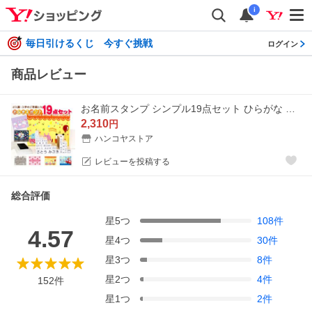
i
毎日引けるくじ 今すぐ挑戦
ログイン
商品レビュー
お名前スタンプ シンプル19点セット ひらがな 漢字 ローマ字 アイロン不要 油性スタンプ台 選べる付属品 おなまえ スタンプ お名前はんこ ［O-01］
2,310
円
ハンコヤストア
レビューを投稿する
総合評価
星
5
つ
108
件
4.57
星
4
つ
30
件
星
3
つ
8
件
星
2
つ
4
件
152
件
星
1
つ
2
件