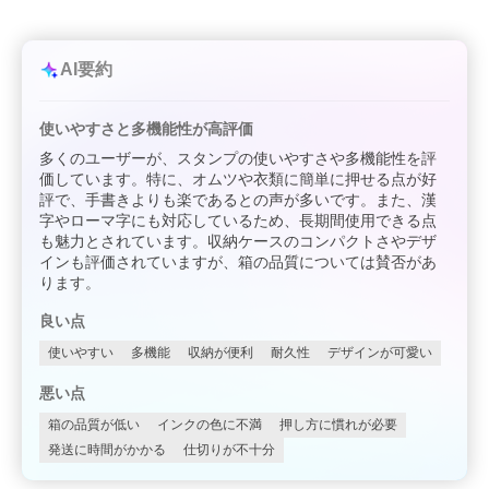
AI要約
使いやすさと多機能性が高評価
多くのユーザーが、スタンプの使いやすさや多機能性を評
価しています。特に、オムツや衣類に簡単に押せる点が好
評で、手書きよりも楽であるとの声が多いです。また、漢
字やローマ字にも対応しているため、長期間使用できる点
も魅力とされています。収納ケースのコンパクトさやデザ
インも評価されていますが、箱の品質については賛否があ
ります。
良い点
使いやすい
多機能
収納が便利
耐久性
デザインが可愛い
悪い点
箱の品質が低い
インクの色に不満
押し方に慣れが必要
発送に時間がかかる
仕切りが不十分