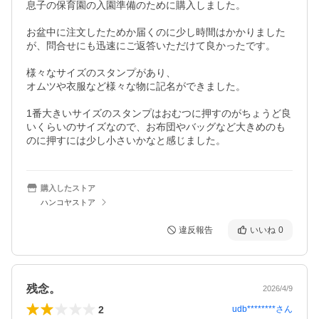
息子の保育園の入園準備のために購入しました。

お盆中に注文したためか届くのに少し時間はかかりました
が、問合せにも迅速にご返答いただけて良かったです。

様々なサイズのスタンプがあり、

オムツや衣服など様々な物に記名ができました。

1番大きいサイズのスタンプはおむつに押すのがちょうど良
いくらいのサイズなので、お布団やバッグなど大きめのも
のに押すには少し小さいかなと感じました。
購入したストア
ハンコヤストア
違反報告
いいね
0
残念。
2026/4/9
2
udb********
さん