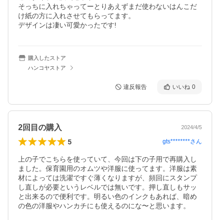
そっちに入れちゃってーとりあえずまだ使わないはんこだ
け紙の方に入れさせてもらってます。

購入したストア
ハンコヤストア
違反報告
いいね
0
2回目の購入
2024/4/5
5
gts********
さん
上の子でこちらを使っていて、今回は下の子用で再購入し
ました。保育園用のオムツや洋服に使ってます。洋服は素
材によっては洗濯ですぐ薄くなりますが、頻回にスタンプ
し直しが必要というレベルでは無いです。押し直しもサッ
と出来るので便利です。明るい色のインクもあれば、暗め
の色の洋服やハンカチにも使えるのにな〜と思います。