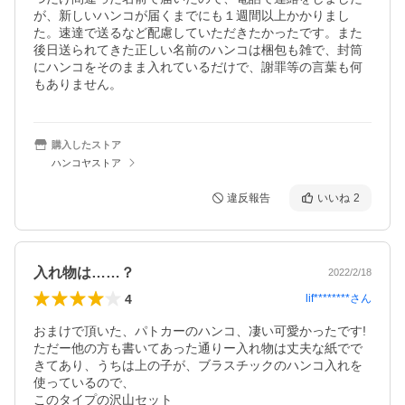
が、新しいハンコが届くまでにも１週間以上かかりまし
た。速達で送るなど配慮していただきたかったです。また
後日送られてきた正しい名前のハンコは梱包も雑で、封筒
にハンコをそのまま入れているだけで、謝罪等の言葉も何
もありません。
購入したストア
ハンコヤストア
違反報告
いいね
2
入れ物は……？
2022/2/18
4
lif********
さん
おまけで頂いた、パトカーのハンコ、凄い可愛かったです!

ただー他の方も書いてあった通りー入れ物は丈夫な紙でで
きてあり、うちは上の子が、ブラスチックのハンコ入れを
使っているので、

このタイプの沢山セット
