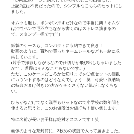
・L字固定ゲージ…購入してから今のところ出番なし。

上記2点は不要だったので、シンプルなこちらのセットにし
ました。

オムツも服も、ポンポン押すだけなので本当に楽！オムツ
は油性ペンで毛羽立ちながら書くのはストレス溜まるの
で、スタンプ一択です(^^)

紙製のケースも、コンパクトに収納できて良き！

動画のように、百均で買ったネームシールなども一緒に収
納しています。

(片手で撮影しながらなので仕切りが飛び出しちゃいました
が^^;、普段はそんなこともないです。)

ただ、このケースどころか仕切りまでを◯点セットの個数
にカウントするのはどうなんでしょう…笑　可愛い収納箱
の特典おまけ付き♪の方がケチくさくない気がしなくもな
い。

ひらがなだけでなく漢字もセットなので小学校の数年間も
使えると思うと、このお値段はお値打ち！使い倒します。

特に名前が長いお子様は絶対オススメです！笑

画像のような茶封筒に、3枚めの状態で入って届きました。