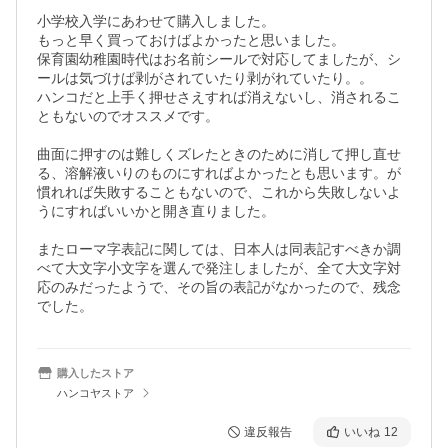
小学校入学にあわせて購入しました。

もっと早く買っておけばよかったと思いました。

保育園幼稚園時代はお名前シールで対応してましたが、シ
ールは気づけば剥がされていたり剥がれていたり。。

ハンコだと上手く押せさえすれば消えないし、消されるこ
ともないのでオススメです。

曲面に押すのは難しくズレたときのために消して押し直せ
る、溶解液いりのものにすればよかったとも思います。が
慣れれば失敗することもないので、これから失敗しないよ
うにすればいいかと開き直りました。

またローマ字表記に関しては、日本人は同表記すべきか調
べて大文字小文字を選んで発注しましたが、全て大文字対
応のみだったようで、その旨の表記がなかったので、残念
でした。
購入したストア
ハンコヤストア
違反報告
いいね
12