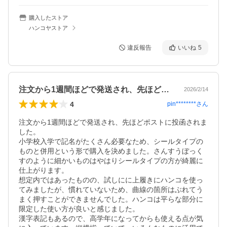
購入したストア
ハンコヤストア
違反報告
いいね
5
注文から1週間ほどで発送され、先ほどポ…
2026/2/14
4
pin********
さん
注文から1週間ほどで発送され、先ほどポストに投函されま
した。

小学校入学で記名がたくさん必要なため、シールタイプの
ものと併用という形で購入を決めました。さんすうぼっく
すのように細かいものはやはりシールタイプの方が綺麗に
仕上がります。

想定内ではあったものの、試しにに上履きにハンコを使っ
てみましたが、慣れていないため、曲線の箇所はぶれてう
まく押すことができませんでした。ハンコは平らな部分に
限定した使い方が良いと感じました。

漢字表記もあるので、高学年になってからも使える点が気