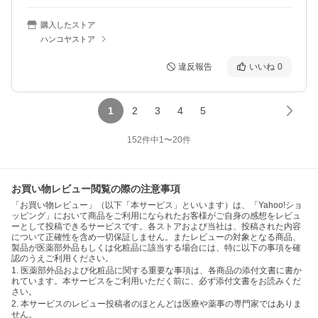
購入したストア
ハンコヤストア
違反報告
いいね
0
1
2
3
4
5
152
件中
1
〜
20
件
お買い物レビュー閲覧の際の注意事項
「お買い物レビュー」（以下「本サービス」といいます）は、「Yahoo!ショ
ッピング」において商品をご利用になられたお客様がご自身の感想をレビュ
ーとして投稿できるサービスです。各ストアおよび当社は、投稿された内容
について正確性を含め一切保証しません。またレビューの対象となる商品、
製品が医薬部外品もしくは化粧品に該当する場合には、特に以下の事項を確
認のうえご利用ください。
1. 医薬部外品および化粧品に関する重要な事項は、各商品の添付文書に書か
れています。本サービスをご利用いただく前に、必ず添付文書をお読みくだ
さい。
2. 本サービスのレビュー投稿者のほとんどは医療や薬事の専門家ではありま
せん。