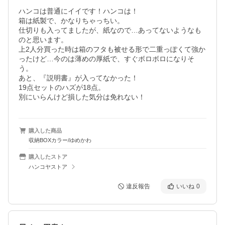
ハンコは普通にイイです！ハンコは！

箱は紙製で、かなりちゃっちい。

仕切りも入ってましたが、紙なので…あってないようなも
のと思います。

上2人分買った時は箱のフタも被せる形で二重っぽくて強か
ったけど…今のは薄めの厚紙で、すぐボロボロになりそ
う。

あと、『説明書』が入ってなかった！

19点セットのハズが18点。

別にいらんけど損した気分は免れない！
購入した商品
収納BOXカラー/ゆめかわ
購入したストア
ハンコヤストア
違反報告
いいね
0