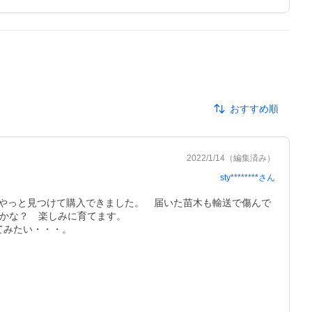
おすすめ順
2022/1/14
（編集済み）
sty********
さん
やっと見つけて購入できました。　届いた苗木も輸送で傷んで
な？　楽しみに育てます。 

てみたい・・・。