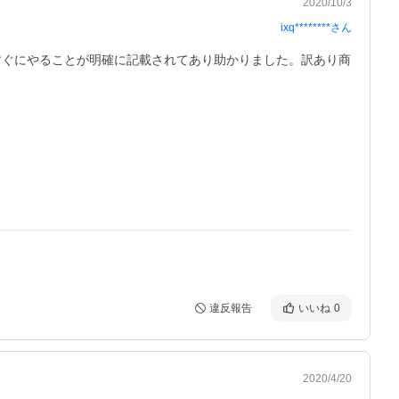
2020/10/3
ixq********
さん
すぐにやることが明確に記載されてあり助かりました。訳あり商
違反報告
いいね
0
2020/4/20