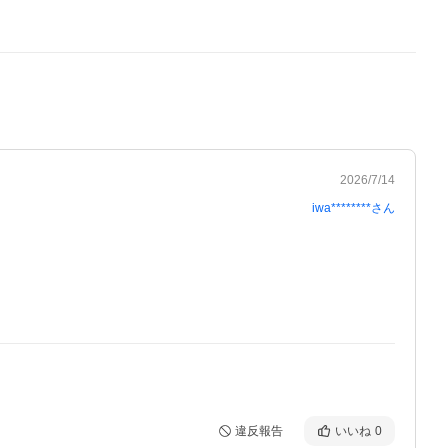
2026/7/14
iwa********
さん
違反報告
いいね
0