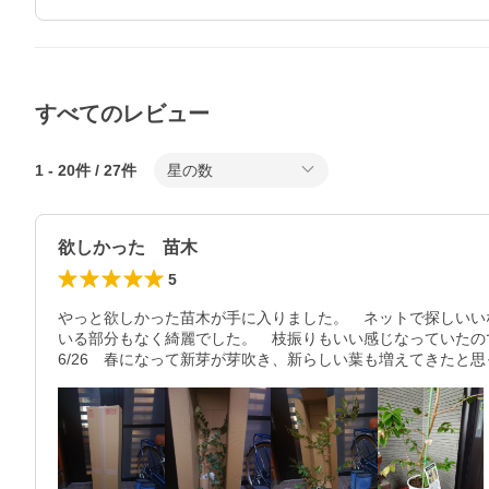
すべてのレビュー
1
-
20
件 /
27
件
星の数
欲しかった 苗木
5
やっと欲しかった苗木が手に入りました。　ネットで探しいい
いる部分もなく綺麗でした。　枝振りもいい感じなっていたので
6/26　春になって新芽が芽吹き、新らしい葉も増えてきたと