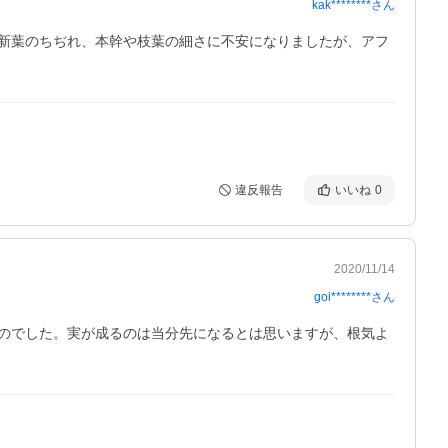
kak********
さん
新葉のちぢれ、本幹や枝葉の細さに不安になりましたが、アフ
違反報告
いいね
0
2020/11/14
goi********
さん
のでした。実が成るのは当分先になるとは思いますが、根気よ