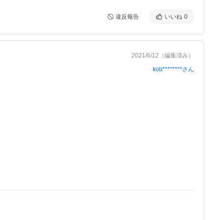
違反報告
いいね
0
2021/6/12
（編集済み）
kob********
さん