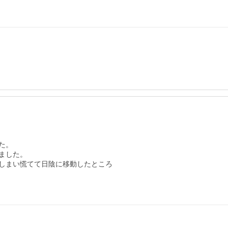
。

した。

しまい慌てて日陰に移動したところ
