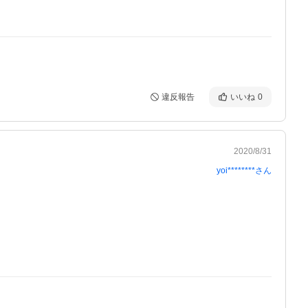
違反報告
いいね
0
2020/8/31
yoi********
さん