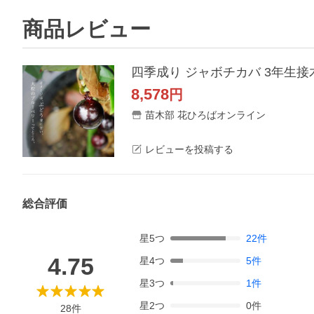
商品レビュー
四季成り ジャボチカバ 3年生接
8,578
円
苗木部 花ひろばオンライン
レビューを投稿する
総合評価
星
5
つ
22
件
4.75
星
4
つ
5
件
星
3
つ
1
件
星
2
つ
0
件
28
件