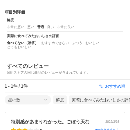
項目別評価
鮮度
非常に悪い
悪い
普通
良い
非常に良い
実際に食べてみたおいしさの評価
食べてない（贈答）
おすすめできない
ふつう
おいしい
とてもおいしい
すべてのレビュー
※他ストアの同じ商品のレビューが含まれています。
1
-
1
件 /
1
件
おすすめ順
星の数
鮮度
実際に食べてみたおいしさの評
特別感があまりなかった。ごぼう天などは…
2022/3/16