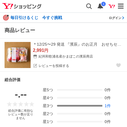
i
毎日引けるくじ 今すぐ挑戦
ログイン
商品レビュー
＊12/25〜29 発送 『濱辰』のお正月 おせちセット
2,991
円
紀州和歌浦名産かまぼこの濱辰商店
レビューを投稿する
総合評価
星
5
つ
0
件
-.--
星
4
つ
0
件
星
3
つ
1
件
総合評価に有効な
星
2
つ
0
件
レビュー数が足り
ません
星
1
つ
0
件