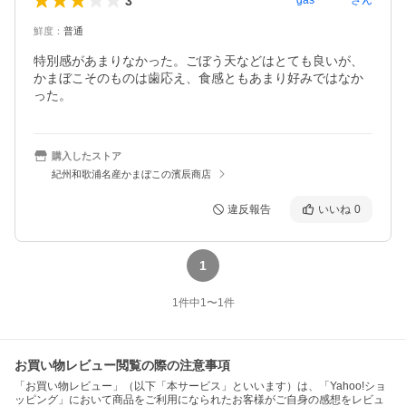
3
gas********
さん
鮮度
：
普通
特別感があまりなかった。ごぼう天などはとても良いが、
かまぼこそのものは歯応え、食感ともあまり好みではなか
った。
購入したストア
紀州和歌浦名産かまぼこの濱辰商店
違反報告
いいね
0
1
1
件中
1
〜
1
件
お買い物レビュー閲覧の際の注意事項
「お買い物レビュー」（以下「本サービス」といいます）は、「Yahoo!ショ
ッピング」において商品をご利用になられたお客様がご自身の感想をレビュ