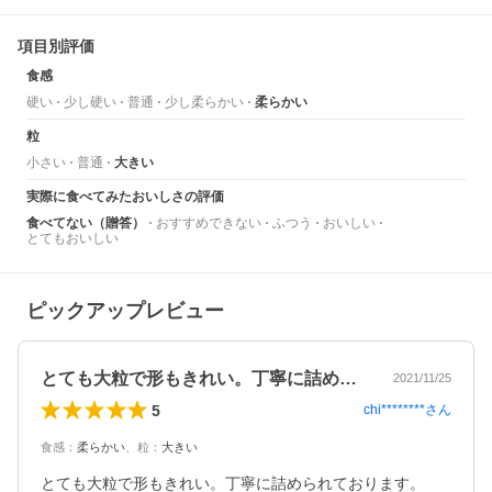
項目別評価
食感
硬い
少し硬い
普通
少し柔らかい
柔らかい
粒
小さい
普通
大きい
実際に食べてみたおいしさの評価
食べてない（贈答）
おすすめできない
ふつう
おいしい
とてもおいしい
ピックアップレビュー
とても大粒で形もきれい。丁寧に詰められ…
2021/11/25
5
chi********
さん
食感
：
柔らかい
、
粒
：
大きい
とても大粒で形もきれい。丁寧に詰められております。
