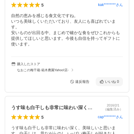
5
kak********
さん
自然の恵みを感じる食文化ですね。

いつも美味しくいただいており、友人にも喜ばれていま
す。

安いものが出回る中、まじめで確かな食をぜひこれからも
提供してほしいと思います。今後も自信を持ってギフトに
使います。
購入したストア
なおこの梅干蔵-箱木農園Yahoo!店-
違反報告
いいね
0
2016/2/1
うす味も白干しも非常に味わい深く、美味…
（編集済み）
5
cap********
さん
うす味も白干しも非常に味わい深く、美味しいと思いま
す。白干しは、昔ながらのしょっぱい梅干しが好きな人