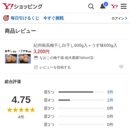
i
毎日引けるくじ 今すぐ挑戦
ログイン
商品レビュー
紀州南高梅干し白干し600g入＋うす味600g入
3,200
円
なおこの梅干蔵-箱木農園Yahoo!店-
レビューを投稿する
総合評価
星
5
つ
3
件
4.75
星
4
つ
1
件
星
3
つ
0
件
星
2
つ
0
件
4
件
星
1
つ
0
件