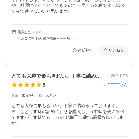
や、料理に使ったりもできるので一度この２種を食べ比べ
てみて選べばいいと思います。
購入したストア
なおこの梅干蔵-箱木農園Yahoo!店-
違反報告
いいね
0
とても大粒で形もきれい。丁寧に詰められ…
2021/11/25
5
chi********
さん
食感
：
柔らかい
、
粒
：
大きい
とても大粒で形もきれい。丁寧に詰められております。

白干しとうす味の詰め合わせを購入し、うす味を先に食べ
てますがうす味でもしっかり"梅干し😆"の高級な味がしま
す。