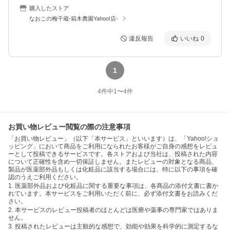
購入したストア
なおこの梅干蔵-箱木農園Yahoo!店-
違反報告
いいね
0
1
4
件中
1
〜
4
件
お買い物レビュー閲覧の際の注意事項
「お買い物レビュー」（以下「本サービス」といいます）は、「Yahoo!ショ
ッピング」において商品をご利用になられたお客様がご自身の感想をレビュ
ーとして投稿できるサービスです。各ストアおよび当社は、投稿された内容
について正確性を含め一切保証しません。またレビューの対象となる商品、
製品が医薬部外品もしくは化粧品に該当する場合には、特に以下の事項を確
認のうえご利用ください。
1. 医薬部外品および化粧品に関する重要な事項は、各商品の添付文書に書か
れています。本サービスをご利用いただく前に、必ず添付文書をお読みくだ
さい。
2. 本サービスのレビュー投稿者のほとんどは医療や薬事の専門家ではありま
せん。
3. 投稿されたレビューは主観的な感想で、効能や効果を科学的に測定するな