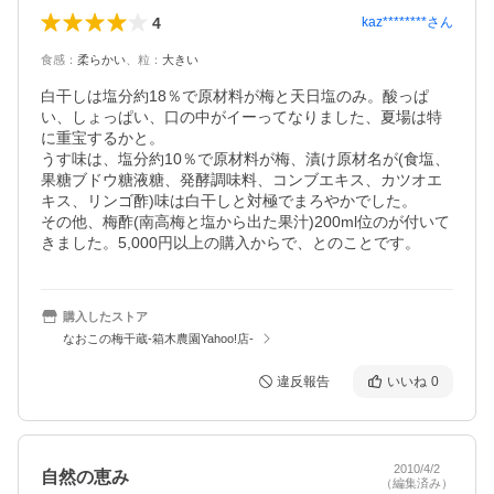
4
kaz********
さん
食感
：
柔らかい
、
粒
：
大きい
白干しは塩分約18％で原材料が梅と天日塩のみ。酸っぱ
い、しょっぱい、口の中がイーってなりました、夏場は特
に重宝するかと。

うす味は、塩分約10％で原材料が梅、漬け原材名が(食塩、
果糖ブドウ糖液糖、発酵調味料、コンブエキス、カツオエ
キス、リンゴ酢)味は白干しと対極でまろやかでした。

その他、梅酢(南高梅と塩から出た果汁)200ml位のが付いて
きました。5,000円以上の購入からで、とのことです。
購入したストア
なおこの梅干蔵-箱木農園Yahoo!店-
違反報告
いいね
0
2010/4/2
自然の恵み
（編集済み）