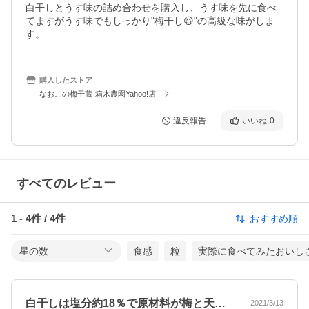
白干しとうす味の詰め合わせを購入し、うす味を先に食べ
てますがうす味でもしっかり"梅干し😆"の高級な味がしま
す。
購入したストア
なおこの梅干蔵-箱木農園Yahoo!店-
違反報告
いいね
0
すべてのレビュー
1
-
4
件 /
4
件
おすすめ順
星の数
食感
粒
実際に食べてみたおいし
白干しは塩分約18％で原材料が梅と天日…
2021/3/13