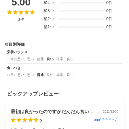
5.00
星
4
つ
0
件
星
3
つ
0
件
星
2
つ
0
件
3
件
星
1
つ
0
件
項目別評価
栄養バランス
非常に悪い
悪い
普通
良い
非常に良い
食いつき
非常に悪い
悪い
普通
良い
非常に良い
ピックアップレビュー
最初は良かったのですがだんだん食いつき…
2021/12/30
5
one********
さん