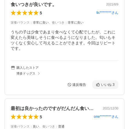
食いつきが良いです。
2021/8/9
5
tic********
さん
栄養バランス
：
非常に良い
、
食いつき
：
非常に良い
うちの子は少食であまり食べなくて心配でしたが、これに
変えたら美味しそうに食べるようになりました。匂いもキ
ツくなく安心して与えることができます。今回はリピート
です。
購入したストア
博多ドッグス
違反報告
いいね
3
最初は良かったのですがだんだん食いつき…
2021/12/30
5
one********
さん
栄養バランス
：
良い
、
食いつき
：
普通