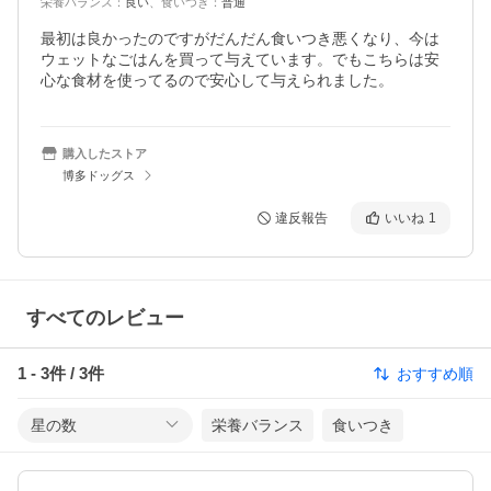
栄養バランス
：
良い
、
食いつき
：
普通
最初は良かったのですがだんだん食いつき悪くなり、今は
ウェットなごはんを買って与えています。でもこちらは安
心な食材を使ってるので安心して与えられました。
購入したストア
博多ドッグス
違反報告
いいね
1
すべてのレビュー
1
-
3
件 /
3
件
おすすめ順
星の数
栄養バランス
食いつき