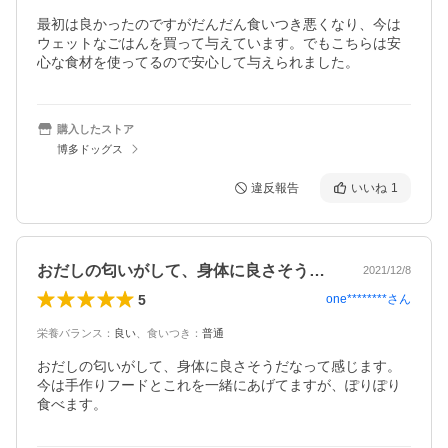
最初は良かったのですがだんだん食いつき悪くなり、今は
ウェットなごはんを買って与えています。でもこちらは安
心な食材を使ってるので安心して与えられました。
購入したストア
博多ドッグス
違反報告
いいね
1
おだしの匂いがして、身体に良さそうだな…
2021/12/8
5
one********
さん
栄養バランス
：
良い
、
食いつき
：
普通
おだしの匂いがして、身体に良さそうだなって感じます。
今は手作りフードとこれを一緒にあげてますが、ぽりぽり
食べます。