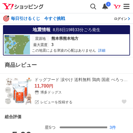
i
毎日引けるくじ 今すぐ挑戦
ログイン
地震情報
8月8日19時33分
ごろ発生
熊本県熊本地方
震源地
3
最大震度
この地震による津波の心配はありません
詳細
商品レビュー
ドッグフード 涙やけ 送料無料 鶏肉 国産 ぺろっと元気ごはん3kg 爆買
11,700
円
博多ドッグス
レビューを投稿する
総合評価
星
5
つ
3
件