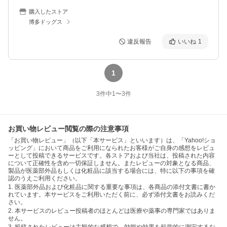
購入したストア
博多ドッグス
違反報告
いいね
1
1
3
件中
1
〜
3
件
お買い物レビュー閲覧の際の注意事項
「お買い物レビュー」（以下「本サービス」といいます）は、「Yahoo!ショ
ッピング」において商品をご利用になられたお客様がご自身の感想をレビュ
ーとして投稿できるサービスです。各ストアおよび当社は、投稿された内容
について正確性を含め一切保証しません。またレビューの対象となる商品、
製品が医薬部外品もしくは化粧品に該当する場合には、特に以下の事項を確
認のうえご利用ください。
1. 医薬部外品および化粧品に関する重要な事項は、各商品の添付文書に書か
れています。本サービスをご利用いただく前に、必ず添付文書をお読みくだ
さい。
2. 本サービスのレビュー投稿者のほとんどは医療や薬事の専門家ではありま
せん。