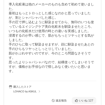
導入化粧液は他のメーカーのものも含めて初めて使いまし
た。

最初はもっとトロっとした感じなのかと思っていました
が、割とシャバシャバした感じ。

手の圧で押し込むように馴染ませてから、無印のいつも使
っているエイジングケア美白化粧水を馴染ませたところ、
いつもの化粧水だけ使用の時との違いを実感しました。

浸透するのが早い感じで、肌がもちっとツヤっとする気が
しました。

手のひらに取って馴染ませますが、顔に馴染ませたあとの
手のひらもツヤっとしっとりしていました。

肌がかぶれやすいのですが、今のところ問題なさそうで
す。

思ったよりシャバシャバなので、結構使ってしまいそうで
すが、価格がお手頃なので惜しみなく使いたいと思いま
す。
購入したストア
LOHACO by ASKUL
違反報告
いいね
127