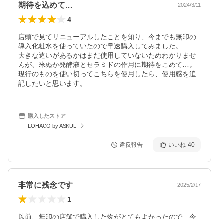
期待を込めて…
2024/3/11
4
店頭で見てリニューアルしたことを知り、今までも無印の
導入化粧水を使っていたので早速購入してみました。

大きな違いがあるかはまだ使用していないためわかりませ
んが、米ぬか発酵液とセラミドの作用に期待をこめて…。

現行のものを使い切ってこちらを使用したら、使用感を追
記したいと思います。
購入したストア
LOHACO by ASKUL
違反報告
いいね
40
非常に残念です
2025/2/17
1
以前、無印の店舗で購入した物がとてもよかったので、今