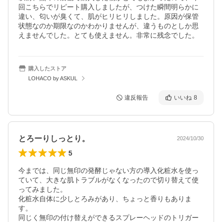
回こちらでリピート購入しましたが、つけた瞬間明らかに
違い、匂いが臭くて、肌がヒリヒリしました。原因が保管
状態なのか期限なのかわかりませんが、違うものとしか思
えませんでした。とても使えません。非常に残念でした。
購入したストア
LOHACO by ASKUL
違反報告
いいね
8
とろーりしっとり。
2024/10/30
5
今までは、同じ無印の発酵じゃない方の導入化粧水を使っ
ていて、大きな肌トラブルがなくなったので切り替えて使
ってみました。

化粧水自体に少しとろみがあり、ちょっと香りもありま
す。

同じく無印の付け替えができるスプレーヘッドのトリガー