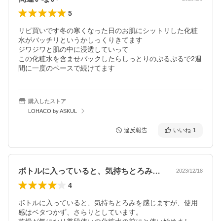
5
リピ買いです冬の寒くなった日のお肌にシットリした化粧
水がバッチリというかしっくりきてます

ジワジワと肌の中に浸透していって

この化粧水を含ませパックしたらしっとりのぷるぷるで2週
間に一度のペースで続けてます
購入したストア
LOHACO by ASKUL
違反報告
いいね
1
ボトルに入っていると、気持ちとろみを感…
2023/12/18
4
ボトルに入っていると、気持ちとろみを感じますが、使用
感はベタつかず、さらりとしています。
