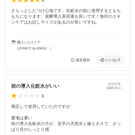
さらっとしたつけ心地です。化粧水の前に使用するともち
もちになります。発酵導入美容液も良いです！無印のスキ
ンケアはお試しサイズがあるのが良いですね。
購入したストア
LOHACO by ASKUL
違反報告
いいね
0
2024/7/8
前の導入化粧水がいい
（編集済み）
1
満足して使用していたのですが

夏場は暑い

前の導入化粧水の方が、岩手の天然水と椿エキスで、さっ
ぱり目のしっとり感
