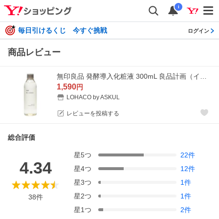
i
毎日引けるくじ 今すぐ挑戦
ログイン
商品レビュー
無印良品 発酵導入化粧液 300mL 良品計画（イチオシ）
1,590
円
LOHACO by ASKUL
レビューを投稿する
総合評価
星
5
つ
22
件
4.34
星
4
つ
12
件
星
3
つ
1
件
星
2
つ
1
件
38
件
星
1
つ
2
件