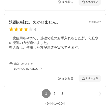
違反報告
いいね
2
洗顔の後に、欠かせません。
2024/2/12
4
一度使用をやめて、基礎化粧のお手入れをした所、化粧水
の浸透の力が違いました。

導入液は、使用した方が浸透を実感できます。
購入したストア
LOHACO by ASKUL
違反報告
いいね
6
1
2
3
42
件中
1
〜
20
件