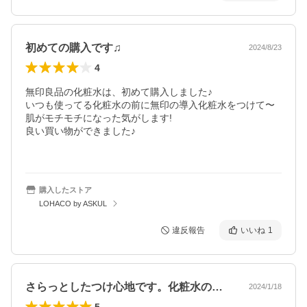
初めての購入です♫
2024/8/23
4
無印良品の化粧水は、初めて購入しました♪

いつも使ってる化粧水の前に無印の導入化粧水をつけて〜
肌がモチモチになった気がします!

良い買い物ができました♪

購入したストア
LOHACO by ASKUL
違反報告
いいね
1
さらっとしたつけ心地です。化粧水の前に…
2024/1/18
5