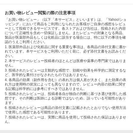
お買い物レビュー閲覧の際の注意事項
「お買い物レビュー」（以下「本サービス」といいます）は、「Yahoo!ショ
ッピング」において商品をご利用になられたお客様がご自身の感想をレビュ
ーとして投稿できるサービスです。各ストアおよび当社は、投稿された内容
について正確性を含め一切保証しません。またレビューの対象となる商品、
製品が医薬部外品もしくは化粧品に該当する場合には、特に以下の事項を確
認のうえご利用ください。
1. 医薬部外品および化粧品に関する重要な事項は、各商品の添付文書に書か
れています。本サービスをご利用いただく前に、必ず添付文書をお読みくだ
さい。
2. 本サービスのレビュー投稿者のほとんどは医療や薬事の専門家ではありま
せん。
3. 投稿されたレビューは主観的な感想で、効能や効果を科学的に測定するな
ど、医学的な裏付けがなされたものではありません。
4. 各商品の効果（副作用を含む）の表れ方は個人差が大きく、また効果の表
れ方は使用時の状況によっても異なりますので、レビュー内容の効果に関す
る記載は科学的には参考にすべきではありません。
5. 投稿されたレビューは、投稿者各自が独自の判断に基づき選び使用した感
想です。その判断は医師による診断ではないため、誤っている可能性があり
ます。
6. 投稿されたレビューは商品の添付文書に記載されたとおりでない使用方法
で使用した感想である可能性があります。
7. 投稿されたレビューは、実際に商品を使用して投稿された保証はありませ
ん。