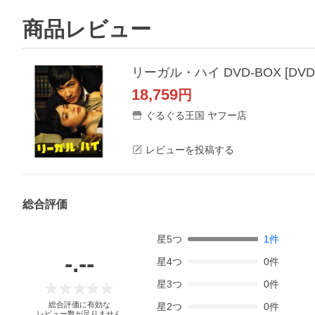
商品レビュー
リーガル・ハイ DVD-BOX [DVD
18,759
円
ぐるぐる王国 ヤフー店
レビューを投稿する
総合評価
星
5
つ
1
件
-.--
星
4
つ
0
件
星
3
つ
0
件
総合評価に有効な
星
2
つ
0
件
レビュー数が足りません