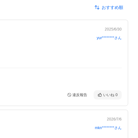
おすすめ順
2025/6/30
yur********
さん
違反報告
いいね
0
2026/7/6
mkn********
さん