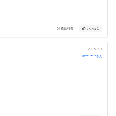
違反報告
いいね
1
2026/7/21
taz********
さん