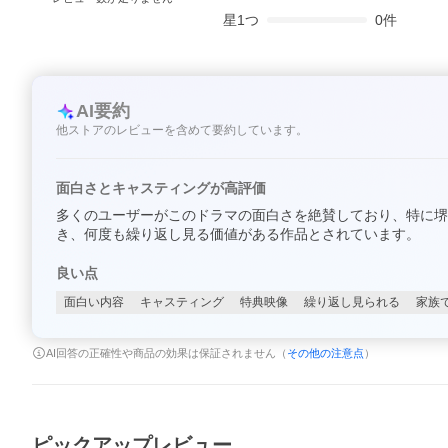
星
1
つ
0
件
AI要約
他ストアのレビューを含めて要約しています。
面白さとキャスティングが高評価
多くのユーザーがこのドラマの面白さを絶賛しており、特に堺
き、何度も繰り返し見る価値がある作品とされています。
良い点
面白い内容
キャスティング
特典映像
繰り返し見られる
家族
AI回答の正確性や商品の効果は保証されません（
その他の注意点
）
ピックアップレビュー