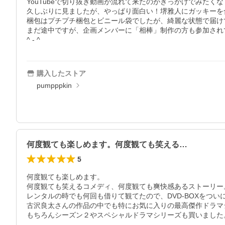
YouTubeで切り抜き動画が流れて来たのがきっかけでみたく
久しぶりに見ましたが、やっぱり面白い！堺雅人にガッキーを
梱包はプチプチ梱包とビニール袋でしたが、綺麗な状態で届け
まだ途中ですが、企画メンバーに「相棒」制作の方も参加され
^ - ^
購入したストア
pumpppkin
何度観ても楽しめます。何度観ても笑える…
5
何度観ても楽しめます。

何度観ても笑えるコメディ、何度観ても爽快感あるストーリー。
レンタルの時でも何回も借りて観てたので、DVD-BOXをつい
古沢良太さんの作品の中でも特にお気に入りの最高傑作ドラマシ
もちろんシーズン２やスペシャルドラマシリーズも買いました