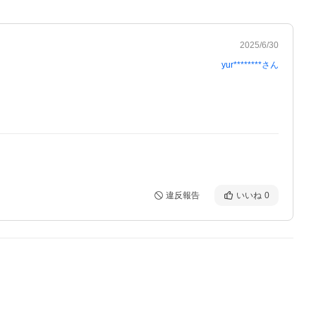
2025/6/30
yur********
さん
違反報告
いいね
0