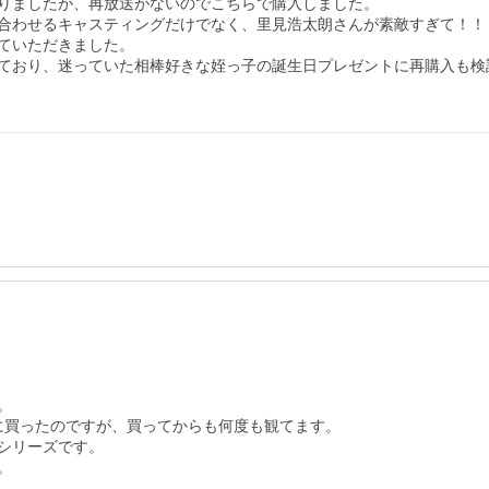
なりましたが、再放送がないのでこちらで購入しました。

合わせるキャスティングだけでなく、里見浩太朗さんが素敵すぎて！！

ていただきました。

ており、迷っていた相棒好きな姪っ子の誕生日プレゼントに再購入も検


に買ったのですが、買ってからも何度も観てます。

リーズです。

。