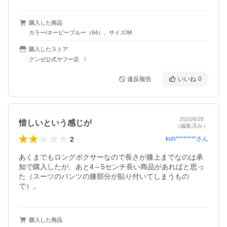
購入した商品
カラー/ネービーブルー（64）、サイズ/M
購入したストア
グンゼ公式ヤフー店
違反報告
いいね
0
2020/6/28
惜しいという感じが
（編集済み）
2
koh********
さん
あくまでもロングボクサーなので長さが膝上までなのは承
知で購入したが、あと4～5センチ長い商品があればと思っ
た（スーツのパンツの膝部分が貼り付いてしまうもの
で）。
購入した商品