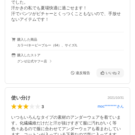
でした。

汗かきの私でも夏場快適に過ごせます！

汗でパンツがビチャーとくっつくこともないので、手放せ
ないアイテムです！
購入した商品
カラー/ネービーブルー（64）、サイズ/L
購入したストア
グンゼ公式ヤフー店
違反報告
いいね
2
使い分け
2021/10/31
3
moc********
さん
いつもいろんなタイプの素材のアンダーウェアを着ていま
す。化繊繊維だけだと汗が抜けすぎて服に汚れがいく等
色々あるので服に合わせてアンダーウェアも着まわしてい
ます。コットンが入っている下着なので気に入ってます。