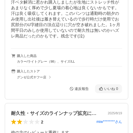
汗ベタ解消に惹かれ購入しましたが生地にストレッチ性が
あまりなく厚めで少し夏場の着心地は良くないかもです。
汗は良く吸収してくれます。このパンツは通勤時の朝夕の
み使用し出社後は履き替えているので歩行時だけ使用でお
尻部分のU字縫目の頂点辺りに穴が空き破れました。1ヶ月
間平日のみしか使用していないので耐久性は無いのかハズ
レ商品だったのかもです。残念です(泣)
購入した商品
カラー/ライトグレー（98）、サイズ/LL
購入したストア
グンゼ公式ヤフー店
違反報告
いいね
0
耐久性・サイズのラインナップ拡充に期待
2025/8/19
2
miw********
さん
他の方のレビューと重複します。
