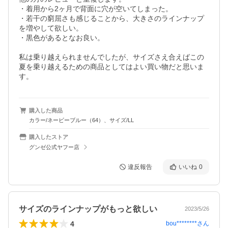
・着用から2ヶ月で背面に穴が空いてしまった。

・若干の窮屈さも感じることから、大きさのラインナップ
を増やして欲しい。

・黒色があるとなお良い。

私は乗り越えられませんでしたが、サイズさえ合えばこの
夏を乗り越えるための商品としてはよい買い物だと思いま
す。
購入した商品
カラー/ネービーブルー（64）、サイズ/LL
購入したストア
グンゼ公式ヤフー店
違反報告
いいね
0
サイズのラインナップがもっと欲しい
2023/5/26
4
bou********
さん