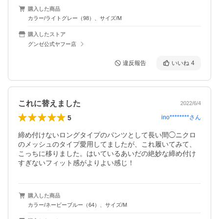
購入した商品
カラー/ライトグレー（98）、サイズ/M
購入したストア
グンゼ公式ヤフー店
違反報告
いいね
4
これに替えました
2022/6/4
5
ino********
さん
締め付けないロングタイプのパンツとして長い間◯ニクロ
のメッシュのタイプ愛用してましたが、これ履いてみて、
こっちに移りました。はいているあいだの絶妙な締め付け
すぎないフィット感がよりよい感じ！
購入した商品
カラー/ネービーブルー（64）、サイズ/M