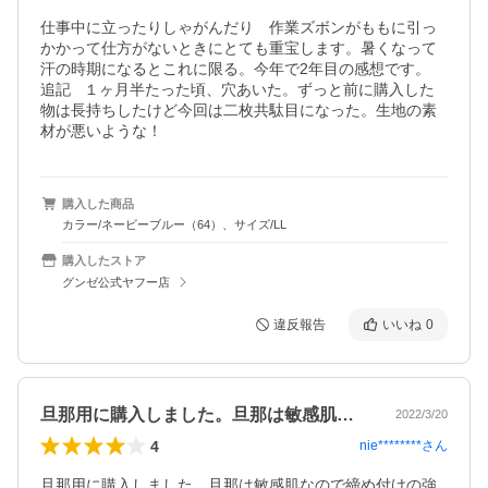
仕事中に立ったりしゃがんだり　作業ズボンがももに引っ
かかって仕方がないときにとても重宝します。暑くなって
汗の時期になるとこれに限る。今年で2年目の感想です。

追記   １ヶ月半たった頃、穴あいた。ずっと前に購入した
物は長持ちしたけど今回は二枚共駄目になった。生地の素
材が悪いような！
購入した商品
カラー/ネービーブルー（64）、サイズ/LL
購入したストア
グンゼ公式ヤフー店
違反報告
いいね
0
旦那用に購入しました。旦那は敏感肌なの…
2022/3/20
4
nie********
さん
旦那用に購入しました。旦那は敏感肌なので締め付けの強