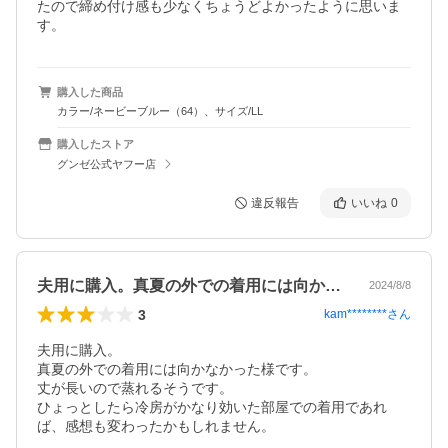
たので締め付け感も少なくちょうどよかったように思いま
す。
購入した商品
カラー/ネービーブルー（64）、サイズ/LL
購入したストア
グンゼ公式ヤフー店
違反報告
いいね
0
夫用に購入。真夏の外での着用には向かな…
2024/8/8
3
kam********
さん
夫用に購入。

真夏の外での着用には向かなかった様です。

丈が長いので蒸れるそうです。

ひょっとしたら冷房がかなり効いた部屋での着用であれ
ば、感想も変わったかもしれません。