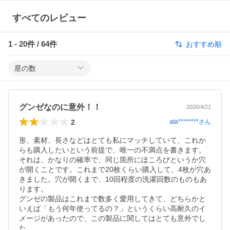
すべてのレビュー
1
-
20
件 /
64
件
おすすめ順
星の数
グンゼなのに意外！！
2026/4/21
2
ata********
さん
形、素材、長さなどはとても私にマッチしていて、これか
らも購入したいという前提で、唯一の不満点を書きます。

それは、かなりの確率で、同じ箇所にほころびというか穴
が開くことです。これまで20枚くらい購入して、4枚が穴あ
きました。穴が開くまで、10回程度の洗濯回数のものもあ
ります。

グンゼの製品はこれまで数多く愛用してきて、どちらかと
いえば「もう何年使ってるの？」というくらい高耐久のイ
メージがあったので、この製品に関してはとても意外でし
た。
