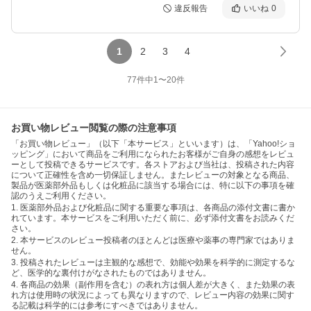
違反報告
いいね
0
1
2
3
4
77
件中
1
〜
20
件
お買い物レビュー閲覧の際の注意事項
「お買い物レビュー」（以下「本サービス」といいます）は、「Yahoo!ショ
ッピング」において商品をご利用になられたお客様がご自身の感想をレビュ
ーとして投稿できるサービスです。各ストアおよび当社は、投稿された内容
について正確性を含め一切保証しません。またレビューの対象となる商品、
製品が医薬部外品もしくは化粧品に該当する場合には、特に以下の事項を確
認のうえご利用ください。
1. 医薬部外品および化粧品に関する重要な事項は、各商品の添付文書に書か
れています。本サービスをご利用いただく前に、必ず添付文書をお読みくだ
さい。
2. 本サービスのレビュー投稿者のほとんどは医療や薬事の専門家ではありま
せん。
3. 投稿されたレビューは主観的な感想で、効能や効果を科学的に測定するな
ど、医学的な裏付けがなされたものではありません。
4. 各商品の効果（副作用を含む）の表れ方は個人差が大きく、また効果の表
れ方は使用時の状況によっても異なりますので、レビュー内容の効果に関す
る記載は科学的には参考にすべきではありません。