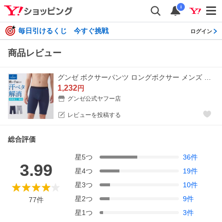
i
毎日引けるくじ 今すぐ挑戦
ログイン
商品レビュー
グンゼ ボクサーパンツ ロングボクサー メンズ 夏 綿混 前開き 肌着 下着 速乾 鹿の子 GUNZE COOLMAGIC MC3285H M-LL
1,232
円
グンゼ公式ヤフー店
レビューを投稿する
総合評価
星
5
つ
36
件
3.99
星
4
つ
19
件
星
3
つ
10
件
星
2
つ
9
件
77
件
星
1
つ
3
件