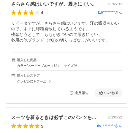
さらさら感はいいですが、履きにくい。
2026/7/12
4
f16********
さん
リピータですが、さらさら感はいいです。汗の吸収もいい
ので、すぐに球種発散しているようです。

残念な点として、ももがきついので履きにくい。

購入した商品
カラー/ネービーブルー（64）、サイズ/M
購入したストア
グンゼ公式ヤフー店
違反報告
いいね
0
スーツを着るときは必ずこのパンツを履い…
2023/6/22
5
ds_********
さん