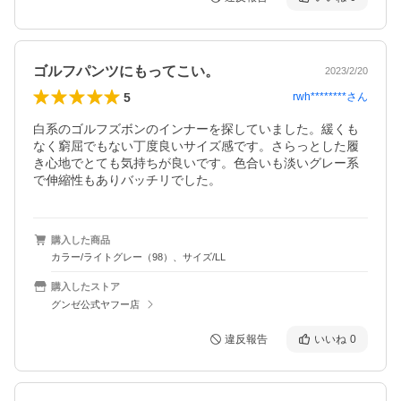
ゴルフパンツにもってこい。
2023/2/20
5
rwh********
さん
白系のゴルフズボンのインナーを探していました。緩くも
なく窮屈でもない丁度良いサイズ感です。さらっとした履
き心地でとても気持ちが良いです。色合いも淡いグレー系
で伸縮性もありバッチリでした。
購入した商品
カラー/ライトグレー（98）、サイズ/LL
購入したストア
グンゼ公式ヤフー店
違反報告
いいね
0