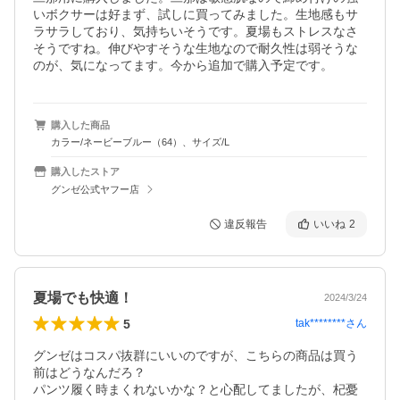
いボクサーは好まず、試しに買ってみました。生地感もサ
ラサラしており、気持ちいそうです。夏場もストレスなさ
そうですね。伸びやすそうな生地なので耐久性は弱そうな
のが、気になってます。今から追加で購入予定です。
購入した商品
カラー/ネービーブルー（64）、サイズ/L
購入したストア
グンゼ公式ヤフー店
違反報告
いいね
2
夏場でも快適！
2024/3/24
5
tak********
さん
グンゼはコスパ抜群にいいのですが、こちらの商品は買う
前はどうなんだろ？

パンツ履く時まくれないかな？と心配してましたが、杞憂