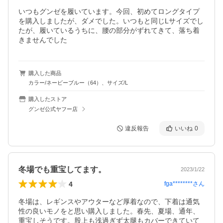
いつもグンゼを履いています。今回、初めてロングタイプ
を購入しましたが、ダメでした。いつもと同じLサイズでし
たが、履いているうちに、腰の部分がずれてきて、落ち着
きませんでした
購入した商品
カラー/ネービーブルー（64）、サイズ/L
購入したストア
グンゼ公式ヤフー店
違反報告
いいね
0
冬場でも重宝してます。
2023/1/22
4
fga********
さん
冬場は、レギンスやアウターなど厚着なので、下着は通気
性の良いモノをと思い購入しました。春先、夏場、通年、
重宝しそうです。股上も浅過ぎず太腿もカバーできていて