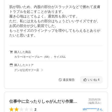
肌が弱いため、内股の部分がスラックスなどで擦れて皮膚
トラブルを起こすことがあります。

履き心地はとてもよく、通気性も良いです。

ただ、私には太ももの部分はちょうどいいサイズですが、
お尻の部分が少し窮屈でした。

もっとサイズのラインナップを増やしてもらえるとありが
たいと思います。
購入した商品
カラー/ネービーブルー（64）、サイズ/LL
購入したストア
グンゼ公式ヤフー店
違反報告
いいね
4
2025/6/26
仕事中に立ったりしゃがんだり作業ズボン…
（編集済み）
2
shi********
さん