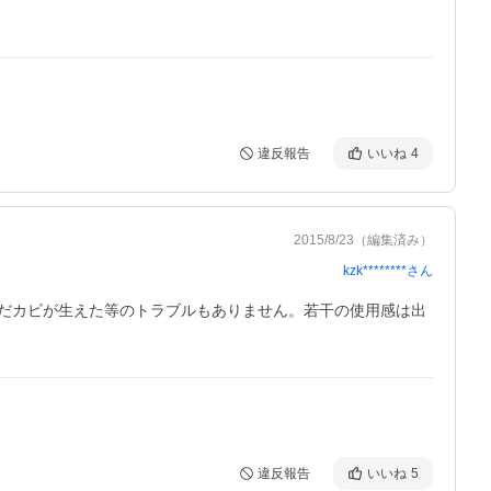
違反報告
いいね
4
2015/8/23
（編集済み）
kzk********
さん
だカビが生えた等のトラブルもありません。若干の使用感は出
違反報告
いいね
5