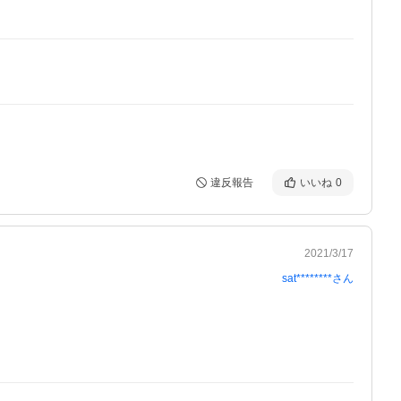
違反報告
いいね
0
2021/3/17
sat********
さん