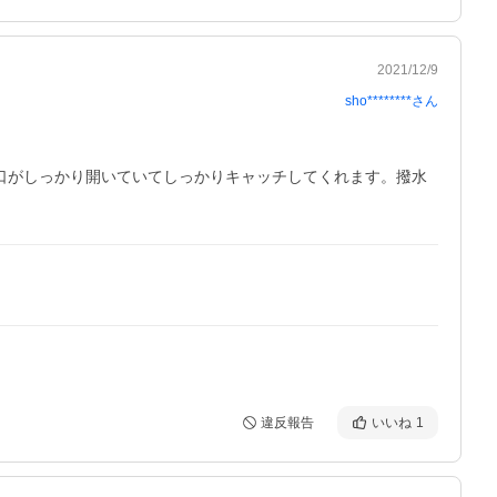
2021/12/9
sho********
さん
口がしっかり開いていてしっかりキャッチしてくれます。撥水
違反報告
いいね
1