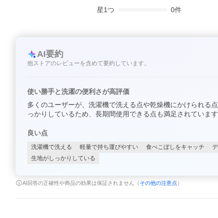
星
1
つ
0
件
AI要約
他ストアのレビューを含めて要約しています。
使い勝手と洗濯の便利さが高評価
多くのユーザーが、洗濯機で洗える点や乾燥機にかけられる点
っかりしているため、長期間使用できる点も満足されています
良い点
洗濯機で洗える
軽量で持ち運びやすい
食べこぼしをキャッチ
デ
生地がしっかりしている
AI回答の正確性や商品の効果は保証されません（
その他の注意点
）