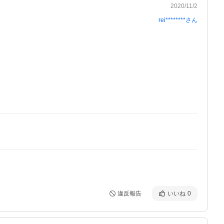
2020/11/2
rei********
さん
違反報告
いいね
0