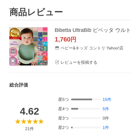
商品レビュー
Bibetta UltraBib ビベ
1,760
円
ベビー&キッズ コントリ Yahoo!店
レビューを投稿する
総合評価
星
5
つ
15
件
4.62
星
4
つ
5
件
星
3
つ
0
件
星
2
つ
1
件
21
件