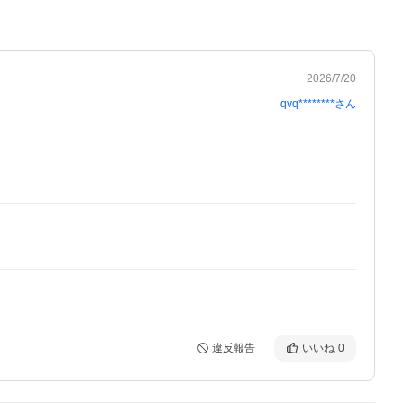
2026/7/20
qvq********
さん
違反報告
いいね
0