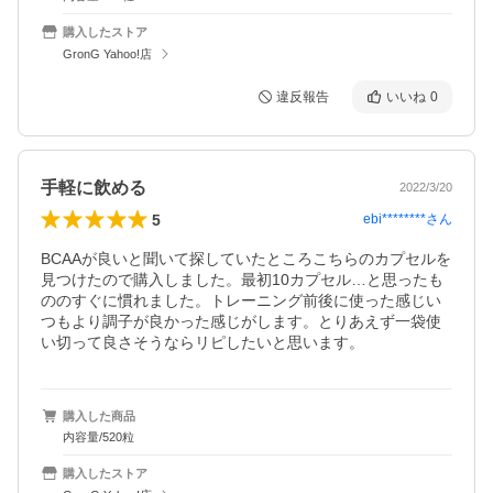
購入したストア
GronG Yahoo!店
違反報告
いいね
0
手軽に飲める
2022/3/20
5
ebi********
さん
BCAAが良いと聞いて探していたところこちらのカプセルを
見つけたので購入しました。最初10カプセル…と思ったも
ののすぐに慣れました。トレーニング前後に使った感じい
つもより調子が良かった感じがします。とりあえず一袋使
い切って良さそうならリピしたいと思います。
購入した商品
内容量/520粒
購入したストア