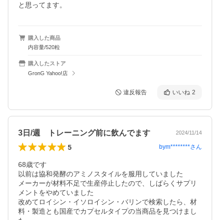
と思ってます。
購入した商品
内容量/520粒
購入したストア
GronG Yahoo!店
違反報告
いいね
2
3日/週 トレーニング前に飲んでます
2024/11/14
5
bym********
さん
68歳です

以前は協和発酵のアミノスタイルを服用していました

メーカーが材料不足で生産停止したので、しばらくサプリ
メントをやめていました

改めてロイシン・イソロイシン・バリンで検索したら、材
料・製造とも国産でカプセルタイプの当商品を見つけまし