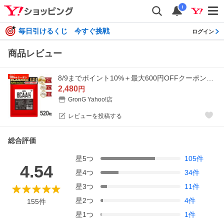
i
毎日引けるくじ 今すぐ挑戦
ログイン
商品レビュー
8/9までポイント10%＋最大600円OFFクーポン｜グロング BCAA 必須アミノ酸 カプセル 520粒 分岐鎖アミノ酸 バリン ロイシン イソロイシン GronG 爆買
2,480
円
GronG Yahoo!店
レビューを投稿する
総合評価
星
5
つ
105
件
4.54
星
4
つ
34
件
星
3
つ
11
件
星
2
つ
4
件
155
件
星
1
つ
1
件