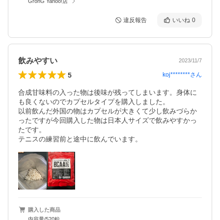
GronG Yahoo!店
違反報告
いいね
0
飲みやすい
2023/11/7
5
koj********
さん
合成甘味料の入った物は後味が残ってしまいます。身体に
も良くないのでカプセルタイプを購入しました。

以前飲んだ外国の物はカプセルが大きくて少し飲みづらか
ったですが今回購入した物は日本人サイズで飲みやすかっ
たです。

テニスの練習前と途中に飲んでいます。
購入した商品
内容量/520粒