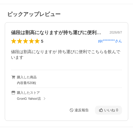
ピックアップレビュー
値段は割高になりますが持ち運びに便利で…
2026/8/7
5
pjc********
さん
値段は割高になりますが 持ち運びに便利でこちらを飲んで
います
購入した商品
内容量/520粒
購入したストア
GronG Yahoo!店
違反報告
いいね
0