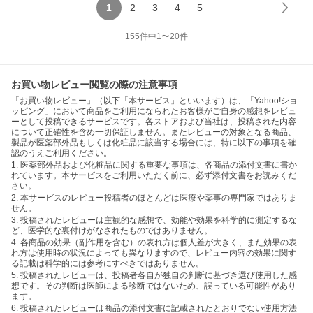
1
2
3
4
5
155
件中
1
〜
20
件
お買い物レビュー閲覧の際の注意事項
「お買い物レビュー」（以下「本サービス」といいます）は、「Yahoo!ショ
ッピング」において商品をご利用になられたお客様がご自身の感想をレビュ
ーとして投稿できるサービスです。各ストアおよび当社は、投稿された内容
について正確性を含め一切保証しません。またレビューの対象となる商品、
製品が医薬部外品もしくは化粧品に該当する場合には、特に以下の事項を確
認のうえご利用ください。
1. 医薬部外品および化粧品に関する重要な事項は、各商品の添付文書に書か
れています。本サービスをご利用いただく前に、必ず添付文書をお読みくだ
さい。
2. 本サービスのレビュー投稿者のほとんどは医療や薬事の専門家ではありま
せん。
3. 投稿されたレビューは主観的な感想で、効能や効果を科学的に測定するな
ど、医学的な裏付けがなされたものではありません。
4. 各商品の効果（副作用を含む）の表れ方は個人差が大きく、また効果の表
れ方は使用時の状況によっても異なりますので、レビュー内容の効果に関す
る記載は科学的には参考にすべきではありません。
5. 投稿されたレビューは、投稿者各自が独自の判断に基づき選び使用した感
想です。その判断は医師による診断ではないため、誤っている可能性があり
ます。
6. 投稿されたレビューは商品の添付文書に記載されたとおりでない使用方法