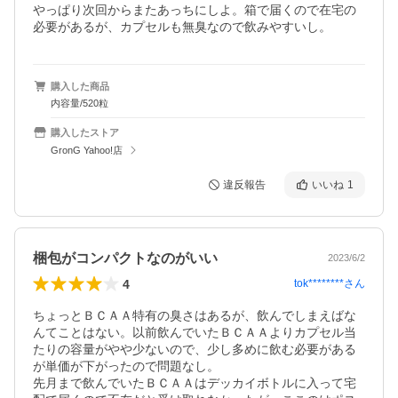
やっぱり次回からまたあっちにしよ。箱で届くので在宅の
購入した商品
内容量/520粒
購入したストア
GronG Yahoo!店
違反報告
いいね
1
梱包がコンパクトなのがいい
2023/6/2
4
tok********
さん
ちょっとＢＣＡＡ特有の臭さはあるが、飲んでしまえばな
んてことはない。以前飲んでいたＢＣＡＡよりカプセル当
たりの容量がやや少ないので、少し多めに飲む必要がある
が単価が下がったので問題なし。

先月まで飲んでいたＢＣＡＡはデッカイボトルに入って宅