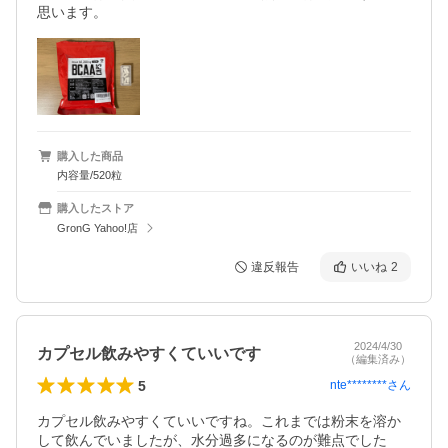
思います。
購入した商品
内容量/520粒
購入したストア
GronG Yahoo!店
違反報告
いいね
2
2024/4/30
カプセル飲みやすくていいです
（編集済み）
5
nte********
さん
カプセル飲みやすくていいですね。これまでは粉末を溶か
して飲んでいましたが、水分過多になるのが難点でした