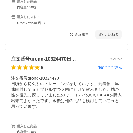
購入した商品
内容量/520粒
購入したストア
GronG Yahoo!店
違反報告
いいね
0
注文番号grong-10324470日…
2021/6/2
5
rea********
さん
注文番号grong-10324470

日頃から持久系のトレーニングをしています。到着後、早
速開封して５カプセルずつ２回にわけて飲みました。携帯
性を優先に探していましたので、コスパのいいBCAAを購入
出来てよかったです。今後は他の商品も検討していこうと
思っています。
購入した商品
内容量/520粒