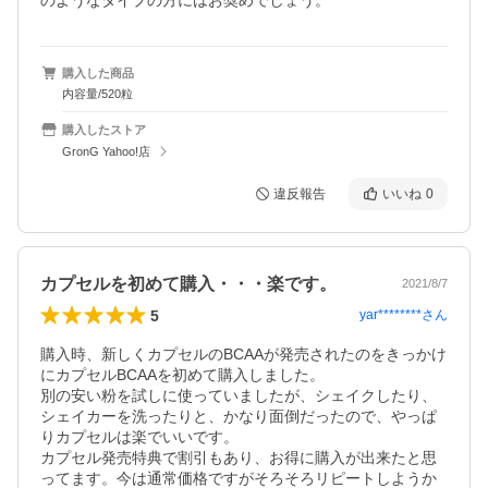
のようなタイプの方にはお奨めでしょう。
購入した商品
内容量/520粒
購入したストア
GronG Yahoo!店
違反報告
いいね
0
カプセルを初めて購入・・・楽です。
2021/8/7
5
yar********
さん
購入時、新しくカプセルのBCAAが発売されたのをきっかけ
にカプセルBCAAを初めて購入しました。

別の安い粉を試しに使っていましたが、シェイクしたり、
シェイカーを洗ったりと、かなり面倒だったので、やっぱ
りカプセルは楽でいいです。

カプセル発売特典で割引もあり、お得に購入が出来たと思
ってます。今は通常価格ですがそろそろリピートしようか