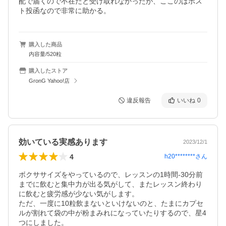
配で届くので不在だと受け取れなかったが、ここのはポス
ト投函なので非常に助かる。
購入した商品
内容量/520粒
購入したストア
GronG Yahoo!店
違反報告
いいね
0
効いている実感あります
2023/12/1
4
h20********
さん
ボクササイズをやっているので、レッスンの1時間-30分前
までに飲むと集中力が出る気がして、またレッスン終わり
に飲むと疲労感が少ない気がします。

ただ、一度に10粒飲まないといけないのと、たまにカプセ
ルが割れて袋の中が粉まみれになっていたりするので、星4
つにしました。
