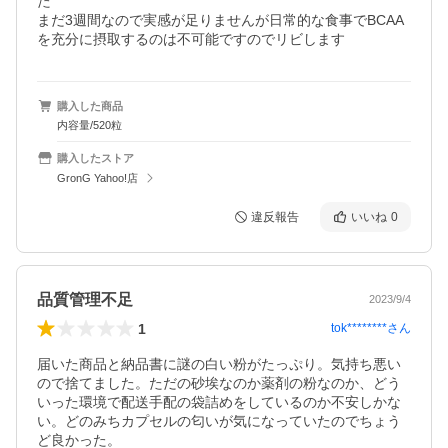
た

まだ3週間なので実感が足りませんが日常的な食事でBCAA
を充分に摂取するのは不可能ですのでリビします
購入した商品
内容量/520粒
購入したストア
GronG Yahoo!店
違反報告
いいね
0
品質管理不足
2023/9/4
1
tok********
さん
届いた商品と納品書に謎の白い粉がたっぷり。気持ち悪い
ので捨てました。ただの砂埃なのか薬剤の粉なのか、どう
いった環境で配送手配の袋詰めをしているのか不安しかな
い。どのみちカプセルの匂いが気になっていたのでちょう
ど良かった。
