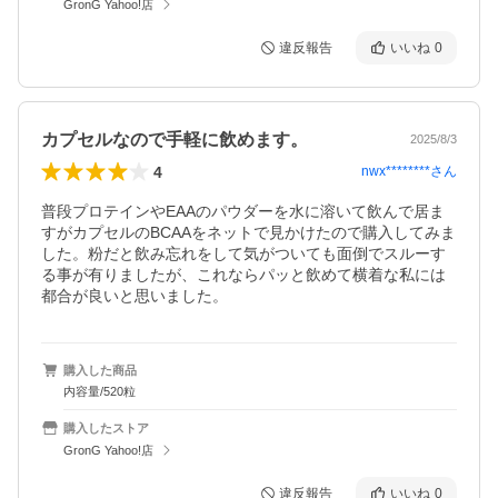
GronG Yahoo!店
違反報告
いいね
0
カプセルなので手軽に飲めます。
2025/8/3
4
nwx********
さん
普段プロテインやEAAのパウダーを水に溶いて飲んで居ま
すがカプセルのBCAAをネットで見かけたので購入してみま
した。粉だと飲み忘れをして気がついても面倒でスルーす
る事が有りましたが、これならパッと飲めて横着な私には
都合が良いと思いました。
購入した商品
内容量/520粒
購入したストア
GronG Yahoo!店
違反報告
いいね
0