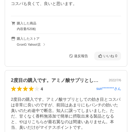
コスパも良くて、良いと思います。
購入した商品
内容量/520粒
購入したストア
GronG Yahoo!店
違反報告
いいね
0
2度目の購入です。アミノ酸サプリとして…
2022/7/6
4
sun********
さん
2度目の購入です。アミノ酸サプリとしての効き目とコスパ
は非常に良いのですが、前回はあまりにもパンチの効いた
臭いのため途中で断念。知人に譲ってしまいました。た
だ、甘くなく香料無添加で簡単に摂取出来る製品となる
と、やはりこちらが最右翼なのは間違いありません。本
当、臭いだけがマイナスポイントです。