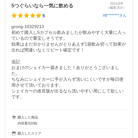
2021/6/9
5つぐらいなら一気に飲める
（編集済み）
5
nfj********
さん
grong-10329213

初めて購入し5カプセル飲みましたが飲みやすく大量に入っ
ているので重宝しそうです。

効果はまだ分かりませんがとりあえず1袋飲み切って効果が
出れば間違いなくリピート確定です！

追記

おまけのシェイカー届きました！ありがとうございまし
た。

ちなみにシェイカーに手が入らず洗いにくいですが毎日使
用させて頂いております。

シェイカーの改良版が出るなら洗いやすい用にして欲しい
です。
購入した商品
内容量/520粒
購入したストア