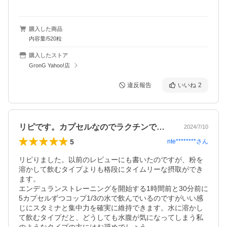
購入した商品
内容量/520粒
購入したストア
GronG Yahoo!店
違反報告
いいね
2
リピです。カプセルなのでラクチンですね
2024/7/10
5
nte********
さん
リピりました。以前のレビューにも書いたのですが、粉を
溶かして飲むタイプよりも格段にタイムリーな摂取ができ
ます。

エンデュランストレーニングを開始する1時間前と30分前に
5カプセルずつコップ1/3の水で飲んでいるのですがいい感
じにスタミナと集中力を確実に維持できます。水に溶かし
て飲むタイプだと、どうしても水腹が気になってしまう私