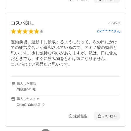
コスパ良し
2023/7/5
5
cix********
さん
運動前後、運動中に摂取するようになって、次の日にかけ
ての疲労度合いが緩和されているので、アミノ酸の効果と
思います。少し独特な匂いがありますが、私は、口に含ん
だときでも、すぐに飲み物をとれば気になりません。

コスパのよい商品だと思います。
購入した商品
内容量/520粒
購入したストア
GronG Yahoo!店
違反報告
いいね
0