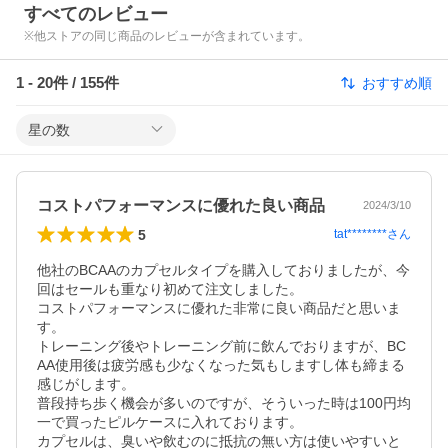
すべてのレビュー
※他ストアの同じ商品のレビューが含まれています。
1
-
20
件 /
155
件
おすすめ順
星の数
コストパフォーマンスに優れた良い商品
2024/3/10
5
tat********
さん
他社のBCAAのカプセルタイプを購入しておりましたが、今
回はセールも重なり初めて注文しました。

コストパフォーマンスに優れた非常に良い商品だと思いま
す。

トレーニング後やトレーニング前に飲んでおりますが、BC
AA使用後は疲労感も少なくなった気もしますし体も締まる
感じがします。

普段持ち歩く機会が多いのですが、そういった時は100円均
一で買ったピルケースに入れております。

カプセルは、臭いや飲むのに抵抗の無い方は使いやすいと