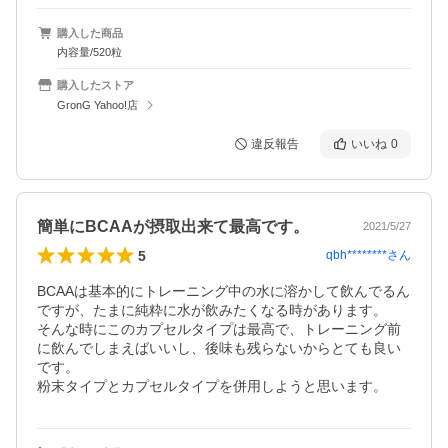
購入した商品
内容量/520粒
購入したストア
GronG Yahoo!店
違反報告
いいね
0
簡単にBCAAが摂取出来て最高です。
2021/5/27
5
qbh********
さん
BCAAは基本的にトレーニング中の水に溶かして飲んでるん
ですが、たまに純粋に水が飲みたくなる時があります。

そんな時にこのカプセルタイプは最高で、トレーニング前
に飲んでしまえばいいし、後味も残らないからとても良い
です。

粉末タイプとカプセルタイプを併用しようと思います。