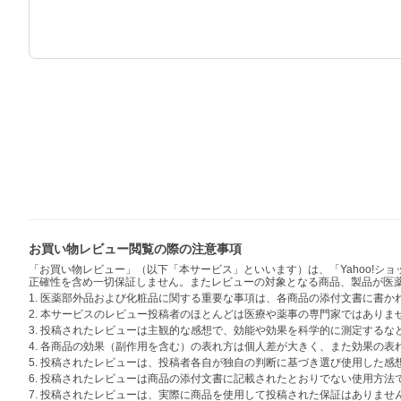
お買い物レビュー閲覧の際の注意事項
「お買い物レビュー」（以下「本サービス」といいます）は、「Yahoo!
正確性を含め一切保証しません。またレビューの対象となる商品、製品が医
1. 医薬部外品および化粧品に関する重要な事項は、各商品の添付文書に書
2. 本サービスのレビュー投稿者のほとんどは医療や薬事の専門家ではありま
3. 投稿されたレビューは主観的な感想で、効能や効果を科学的に測定する
4. 各商品の効果（副作用を含む）の表れ方は個人差が大きく、また効果の
5. 投稿されたレビューは、投稿者各自が独自の判断に基づき選び使用した
6. 投稿されたレビューは商品の添付文書に記載されたとおりでない使用方
7. 投稿されたレビューは、実際に商品を使用して投稿された保証はありませ