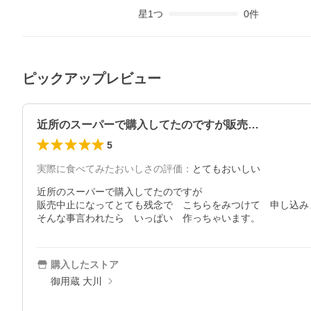
星
1
つ
0
件
ピックアップレビュー
近所のスーパーで購入してたのですが販売…
5
実際に食べてみたおいしさの評価
：
とてもおいしい
近所のスーパーで購入してたのですが

販売中止になってとても残念で　こちらをみつけて　申し込み
そんな事言われたら　いっぱい　作っちゃいます。
購入したストア
御用蔵 大川