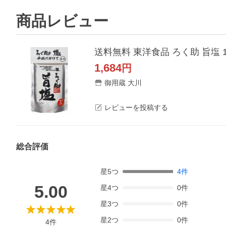
商品レビュー
送料無料 東洋食品 ろく助 旨塩 1
1,684
円
御用蔵 大川
レビューを投稿する
総合評価
星
5
つ
4
件
5.00
星
4
つ
0
件
星
3
つ
0
件
星
2
つ
0
件
4
件