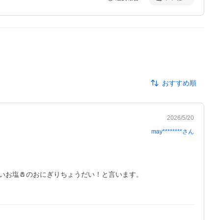
おすすめ順
2026/5/20
may********
さん
お塩🧂のおにぎりちょうだい！と言います。
