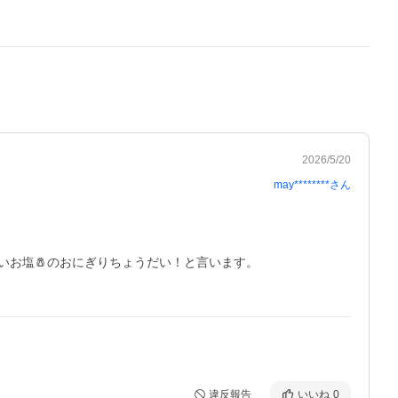
2026/5/20
may********
さん
お塩🧂のおにぎりちょうだい！と言います。

違反報告
いいね
0