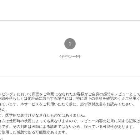
1
4
件中
1
〜
4
件
ショッピング」において商品をご利用になられたお客様がご自身の感想をレビューと
薬部外品もしくは化粧品に該当する場合には、特に以下の事項を確認のうえご利用く
かれています。本サービスをご利用いただく前に、必ず添付文書をお読みください。
せん。
など、医学的な裏付けがなされたものではありません。
表れ方は使用時の状況によっても異なりますので、レビュー内容の効果に関する記載
感想です。その判断は医師による診断ではないため、誤っている可能性があります。
法で使用した感想である可能性があります。
ん。