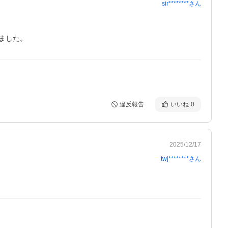
sir********
さん
ました。
違反報告
いいね
0
2025/12/17
twj********
さん