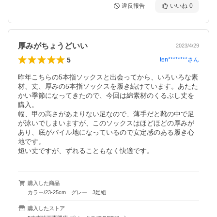
違反報告
いいね
0
厚みがちょうどいい
2023/4/29
5
ten********
さん
昨年こちらの5本指ソックスと出会ってから、いろいろな素
材、丈、厚みの5本指ソックスを履き続けています。あたた
かい季節になってきたので、今回は綿素材のくるぶし丈を
購入。

幅、甲の高さがあまりない足なので、薄手だと靴の中で足
が泳いでしまいますが、このソックスはほどほどの厚みが
あり、底がパイル地になっているので安定感のある履き心
地です。

短い丈ですが、ずれることもなく快適です。
購入した商品
カラー/23-25cm グレー 3足組
購入したストア