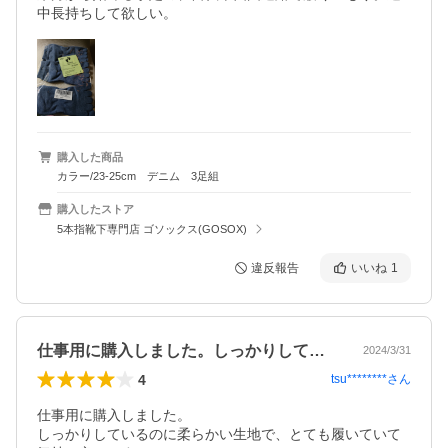
中長持ちして欲しい。
購入した商品
カラー/23-25cm デニム 3足組
購入したストア
5本指靴下専門店 ゴソックス(GOSOX)
違反報告
いいね
1
仕事用に購入しました。しっかりしている…
2024/3/31
4
tsu********
さん
仕事用に購入しました。

しっかりしているのに柔らかい生地で、とても履いていて