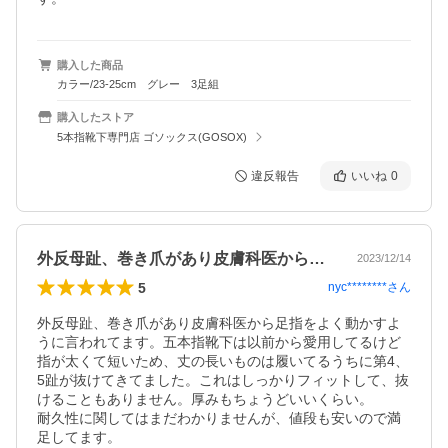
購入した商品
カラー/23-25cm グレー 3足組
購入したストア
5本指靴下専門店 ゴソックス(GOSOX)
違反報告
いいね
0
外反母趾、巻き爪があり皮膚科医から足指…
2023/12/14
5
nyc********
さん
外反母趾、巻き爪があり皮膚科医から足指をよく動かすよ
うに言われてます。五本指靴下は以前から愛用してるけど
指が太くて短いため、丈の長いものは履いてるうちに第4、
5趾が抜けてきてました。これはしっかりフィットして、抜
けることもありません。厚みもちょうどいいくらい。

耐久性に関してはまだわかりませんが、値段も安いので満
足してます。
