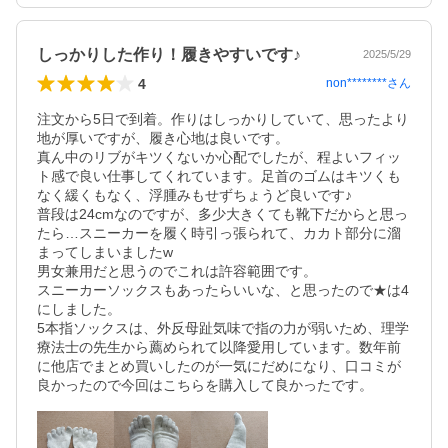
しっかりした作り！履きやすいです♪
2025/5/29
4
non********
さん
注文から5日で到着。作りはしっかりしていて、思ったより
地が厚いですが、履き心地は良いです。

真ん中のリブがキツくないか心配でしたが、程よいフィッ
ト感で良い仕事してくれています。足首のゴムはキツくも
なく緩くもなく、浮腫みもせずちょうど良いです♪

普段は24cmなのですが、多少大きくても靴下だからと思っ
たら…スニーカーを履く時引っ張られて、カカト部分に溜
まってしまいましたw

男女兼用だと思うのでこれは許容範囲です。

スニーカーソックスもあったらいいな、と思ったので★は4
にしました。

5本指ソックスは、外反母趾気味で指の力が弱いため、理学
療法士の先生から薦められて以降愛用しています。数年前
に他店でまとめ買いしたのが一気にだめになり、口コミが
良かったので今回はこちらを購入して良かったです。