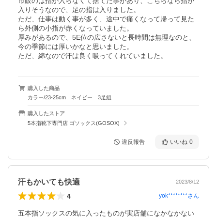
市販のは指が入らなくて捨てた事があり、こちらなら指が
入りそうなので、足の指は入りました。

ただ、仕事は動く事が多く、途中で痛くなって帰って見た
ら外側の小指が赤くなっていました。

厚みがあるので、5E位の広さないと長時間は無理なのと、
今の季節には厚いかなと思いました。

購入した商品
カラー/23-25cm ネイビー 3足組
購入したストア
5本指靴下専門店 ゴソックス(GOSOX)
違反報告
いいね
0
汗もかいても快適
2023/8/12
4
yok********
さん
五本指ソックスの気に入ったものが実店舗になかなかない