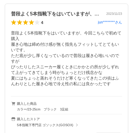
普段よく5本指靴下をはいていますが、今…
2023/11/23
4
jun********
さん
普段よく5本指靴下をはいていますが、今回こちらで初めて
購入

履き心地は締め付け感が無く指先もフィットしてとてもい
いです。

ただ底が少し厚くなっているので普段は履き心地いいので
すが

ぴったりしたスニーカー履くときにかかとの所が少しずれ
て上がってきてしまう時がちょっとだけ残念かな

夏にはちょっと蒸れそうだけど寒くなってきたこの頃はふ
んわりとした履き心地で冷え性の私には良かったです
購入した商品
カラー/23-25cm ブラック 3足組
購入したストア
5本指靴下専門店 ゴソックス(GOSOX)