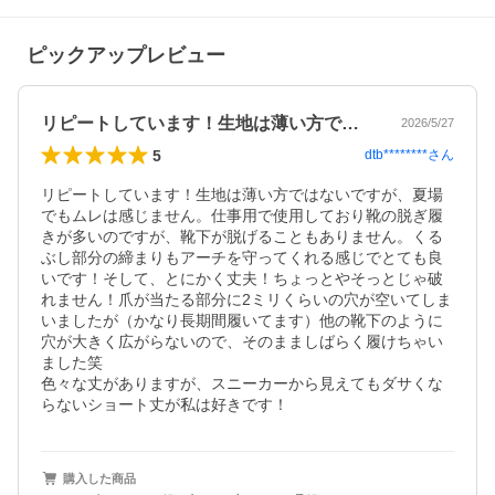
ピックアップレビュー
リピートしています！生地は薄い方ではな…
2026/5/27
5
dtb********
さん
リピートしています！生地は薄い方ではないですが、夏場
でもムレは感じません。仕事用で使用しており靴の脱ぎ履
きが多いのですが、靴下が脱げることもありません。くる
ぶし部分の締まりもアーチを守ってくれる感じでとても良
いです！そして、とにかく丈夫！ちょっとやそっとじゃ破
れません！爪が当たる部分に2ミリくらいの穴が空いてしま
いましたが（かなり長期間履いてます）他の靴下のように
穴が大きく広がらないので、そのまましばらく履けちゃい
ました笑

色々な丈がありますが、スニーカーから見えてもダサくな
らないショート丈が私は好きです！
購入した商品