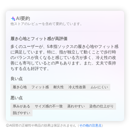
AI要約
他ストアのレビューを含めて要約しています。
履き心地とフィット感が高評価
多くのユーザーが、5本指ソックスの履き心地やフィット感
に満足しています。特に、指が独立して動くことで歩行時
のバランスが良くなると感じている方が多く、冷え性の改
善にも寄与しているとの声もあります。また、丈夫で長持
ちする点も好評です。
良い点
履き心地
フィット感
耐久性
冷え性改善
ムレにくい
悪い点
厚みがある
サイズ感の不一致
蒸れやすい
染色の仕上がり
脱げやすい
AI回答の正確性や商品の効果は保証されません（
その他の注意点
）