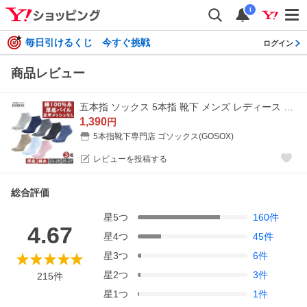
i
毎日引けるくじ 今すぐ挑戦
ログイン
商品レビュー
五本指 ソックス 5本指 靴下 メンズ レディース くるぶし 綿 黒 白 厚手 サポート スポーツ マラソン ランニング 陸上 夏用
1,390
円
5本指靴下専門店 ゴソックス(GOSOX)
レビューを投稿する
総合評価
星
5
つ
160
件
4.67
星
4
つ
45
件
星
3
つ
6
件
星
2
つ
3
件
215
件
星
1
つ
1
件