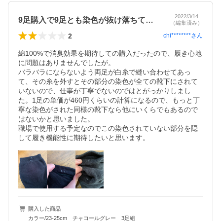
2022/3/14
9足購入で9足とも染色が抜け落ちている
（編集済み）
2
chi********
さん
綿100%で消臭効果を期待しての購入だったので、履き心地
に問題はありませんでしたが。

バラバラにならないよう両足が白糸で縫い合わせてあっ
て、その糸を外すとその部分の染色が全ての靴下にされて
いないので、仕事が丁寧でないのではとがっかりしまし
た。1足の単価が460円くらいの計算になるので、もっと丁
寧な染色がされた同様の靴下なら他にいくらでもあるので
はないかと思いました。

職場で使用する予定なのでこの染色されていない部分を隠
して履き機能性に期待したいと思います。
購入した商品
カラー/23-25cm チャコールグレー 3足組