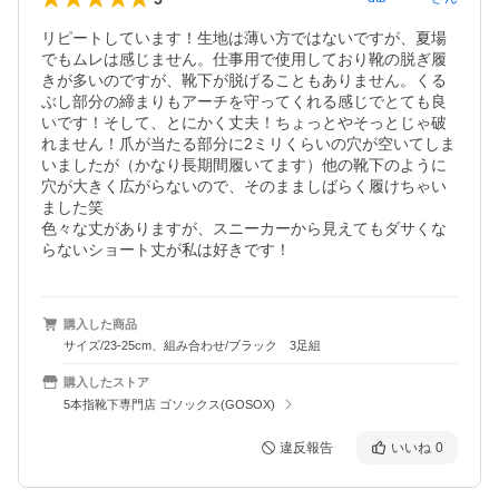
リピートしています！生地は薄い方ではないですが、夏場
でもムレは感じません。仕事用で使用しており靴の脱ぎ履
きが多いのですが、靴下が脱げることもありません。くる
ぶし部分の締まりもアーチを守ってくれる感じでとても良
いです！そして、とにかく丈夫！ちょっとやそっとじゃ破
れません！爪が当たる部分に2ミリくらいの穴が空いてしま
いましたが（かなり長期間履いてます）他の靴下のように
穴が大きく広がらないので、そのまましばらく履けちゃい
ました笑

色々な丈がありますが、スニーカーから見えてもダサくな
らないショート丈が私は好きです！
購入した商品
サイズ/23-25cm、組み合わせ/ブラック 3足組
購入したストア
5本指靴下専門店 ゴソックス(GOSOX)
違反報告
いいね
0