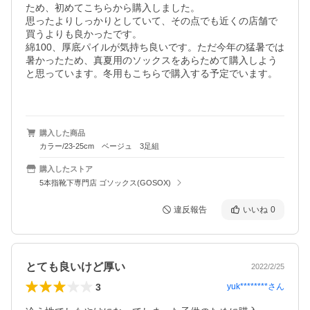
ため、初めてこちらから購入しました。

思ったよりしっかりとしていて、その点でも近くの店舗で
買うよりも良かったです。

綿100、厚底パイルが気持ち良いです。ただ今年の猛暑では
暑かったため、真夏用のソックスをあらためて購入しよう
と思っています。冬用もこちらで購入する予定でいます。

購入した商品
カラー/23-25cm ベージュ 3足組
購入したストア
5本指靴下専門店 ゴソックス(GOSOX)
違反報告
いいね
0
とても良いけど厚い
2022/2/25
3
yuk********
さん