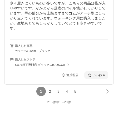
少々履きにくいものが多いですが、こちらの商品は指が入
りやすいです。かかとから足底のパイル地がしっかりして
います。甲の部分から土踏まずまでゴムがアーチ型にしっ
かり支えてくれています。ウォーキング用に購入しました
が、生地もとてもしっかりしていてとても歩きやすいで
す。
購入した商品
カラー/23-25cm ブラック
購入したストア
5本指靴下専門店 ゴソックス(GOSOX)
違反報告
いいね
4
1
2
3
4
5
215
件中
1
〜
20
件