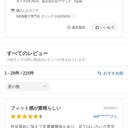
サイズ/23-25cm、組み合わせ/ブラック 3足組
購入したストア
5本指靴下専門店 ゴソックス(GOSOX)
違反報告
いいね
0
すべてのレビュー
※他ストアの同じ商品のレビューが含まれています。
1
-
20
件 /
215
件
おすすめ順
星の数
フィット感が素晴らしい
2023/8/12
5
gek********
さん
外反母趾に加えて足裏腱膜炎もあり、足ではいろいろ苦労