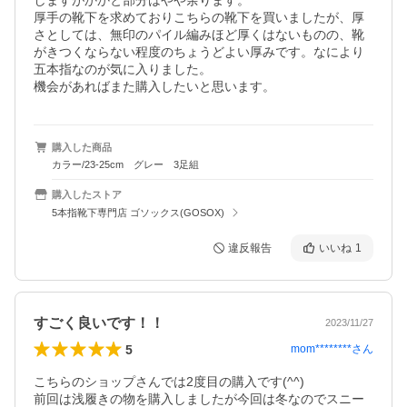
しますがかかと部分はやや余ります。

厚手の靴下を求めておりこちらの靴下を買いましたが、厚
さとしては、無印のパイル編みほど厚くはないものの、靴
がきつくならない程度のちょうどよい厚みです。なにより
五本指なのが気に入りました。

機会があればまた購入したいと思います。
購入した商品
カラー/23-25cm グレー 3足組
購入したストア
5本指靴下専門店 ゴソックス(GOSOX)
違反報告
いいね
1
すごく良いです！！
2023/11/27
5
mom********
さん
こちらのショップさんでは2度目の購入です(^^)

前回は浅履きの物を購入しましたが今回は冬なのでスニー