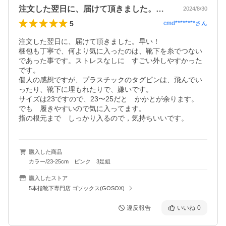
注文した翌日に、届けて頂きました。早い…
2024/8/30
5
cmd********
さん
注文した翌日に、届けて頂きました。早い！

梱包も丁寧で、何より気に入ったのは、靴下を糸でつない
であった事です。ストレスなしに　すごい外しやすかった
です。

個人の感想ですが、プラスチックのタグピンは、飛んでい
ったり、靴下に埋もれたりで、嫌いです。

サイズは23ですので、23〜25だと　かかとが余ります。

でも　履きやすいので気に入ってます。

指の根元まで　しっかり入るので，気持ちいいです。
購入した商品
カラー/23-25cm ピンク 3足組
購入したストア
5本指靴下専門店 ゴソックス(GOSOX)
違反報告
いいね
0