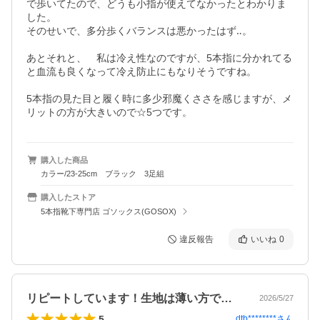
で歩いてたので、どうも小指が使えてなかったとわかりま
した。

そのせいで、多分歩くバランスは悪かったはず‥。

あとそれと、　私は冷え性なのですが、5本指に分かれてる
と血流も良くなって冷え防止にもなりそうですね。

5本指の見た目と履く時に多少邪魔くささを感じますが、メ
リットの方が大きいので☆5つです。
購入した商品
カラー/23-25cm ブラック 3足組
購入したストア
5本指靴下専門店 ゴソックス(GOSOX)
違反報告
いいね
0
リピートしています！生地は薄い方ではな…
2026/5/27
5
dtb********
さん