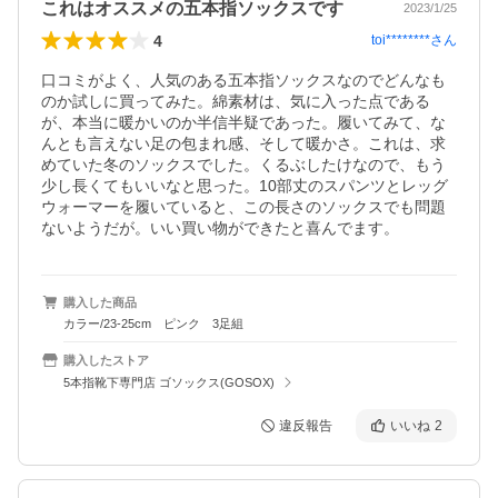
これはオススメの五本指ソックスです
2023/1/25
4
toi********
さん
口コミがよく、人気のある五本指ソックスなのでどんなも
のか試しに買ってみた。綿素材は、気に入った点である
が、本当に暖かいのか半信半疑であった。履いてみて、な
んとも言えない足の包まれ感、そして暖かさ。これは、求
めていた冬のソックスでした。くるぶしたけなので、もう
少し長くてもいいなと思った。10部丈のスパンツとレッグ
ウォーマーを履いていると、この長さのソックスでも問題
ないようだが。いい買い物ができたと喜んでます。
購入した商品
カラー/23-25cm ピンク 3足組
購入したストア
5本指靴下専門店 ゴソックス(GOSOX)
違反報告
いいね
2