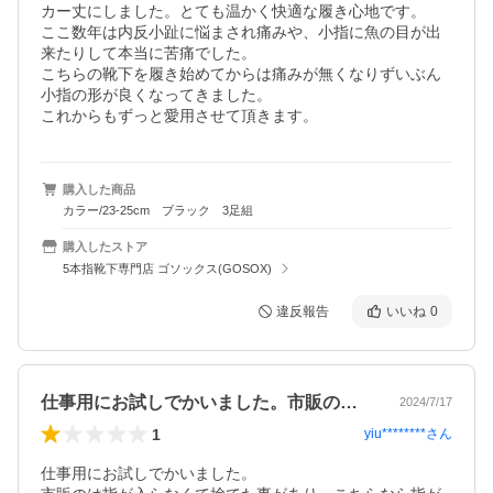
カー丈にしました。とても温かく快適な履き心地です。

ここ数年は内反小趾に悩まされ痛みや、小指に魚の目が出
来たりして本当に苦痛でした。

こちらの靴下を履き始めてからは痛みが無くなりずいぶん
小指の形が良くなってきました。

これからもずっと愛用させて頂きます。
購入した商品
カラー/23-25cm ブラック 3足組
購入したストア
5本指靴下専門店 ゴソックス(GOSOX)
違反報告
いいね
0
仕事用にお試しでかいました。市販のは指…
2024/7/17
1
yiu********
さん
仕事用にお試しでかいました。
