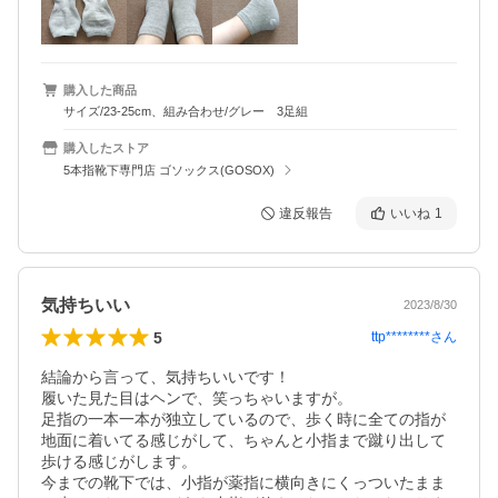
購入した商品
サイズ/23-25cm、組み合わせ/グレー 3足組
購入したストア
5本指靴下専門店 ゴソックス(GOSOX)
違反報告
いいね
1
気持ちいい
2023/8/30
5
ttp********
さん
結論から言って、気持ちいいです！

履いた見た目はヘンで、笑っちゃいますが。

足指の一本一本が独立しているので、歩く時に全ての指が
地面に着いてる感じがして、ちゃんと小指まで蹴り出して
歩ける感じがします。

今までの靴下では、小指が薬指に横向きにくっついたまま