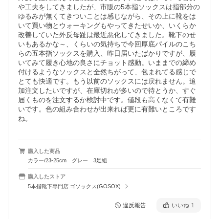
や工夫をしてきましたが、市販の5本指ソックスは指部分の
ゆるみが無くてきついことは感じながら、その上に靴をは
いて買い物とウォーキングもやってきたせいか、いくらか
改善していた外反母趾は最近悪化してきました。靴下のせ
いもあるかな～、くらいの気持ちで今回厚底パイルのこち
らの五本指ソックスを購入、昨日届いたばかりですが、履
いてみて履き心地の良さにチョット感動。いままでの締め
付けるようなソックスと全然ちがって、包まれてる感じで
とても快適です。もう以前のソックスには戻れません。追
加注文したいですが、在庫切れが多いので待とうか、すぐ
届くものを注文するか検討中です。値段も高くなくて有難
いです。色の組み合わせが出来れば更に有難いところです
ね。
購入した商品
カラー/23-25cm グレー 3足組
購入したストア
5本指靴下専門店 ゴソックス(GOSOX)
違反報告
いいね
1