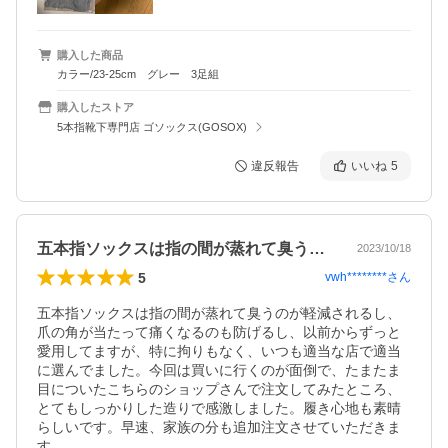
購入した商品
カラー/23-25cm グレー 3足組
購入したストア
5本指靴下専門店 ゴソックス(GOSOX)
違反報告
いいね
5
五本指ソックスは指の間が蒸れて臭うのが…
2023/10/18
5
vwh********
さん
五本指ソックスは指の間が蒸れて臭うのが軽減されるし、
爪の角が当たって痛くなるのも防げるし、以前からずっと
愛用してますが、特に拘りもなく、いつも適当な店で適当
に選んでました。今回は買いに行くのが面倒で、たまたま
目についたこちらのショップさんで注文してみたところ、
とてもしっかりした造りで感激しました。履き心地も素晴
らしいです。早速、家族の分も追加注文させていただきま
す。