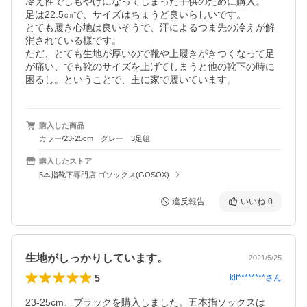
冷え性でしもやけになってしまった子供のために購入。

足は22.5㎝で、サイズはちょうど良いらしいです。

とても履き心地は良いそうで、汗によるつま先の冷えが解
消されている様です。

ただ、とても生地が厚いので靴や上履きがきつくなって足
が痛い、でも靴のサイズを上げてしまうと他の靴下の時に
困るし。ということで、主に家で履いています。
購入した商品
カラー/23-25cm グレー 3足組
購入したストア
5本指靴下専門店 ゴソックス(GOSOX)
違反報告
いいね
0
生地がしっかりしています。
2021/5/25
5
kit********
さん
23-25cm、ブラックを購入しました。五本指ソックスは