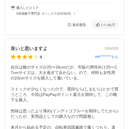
購入したストア
5本指靴下専門店 ゴソックス(GOSOX)
違反報告
いいね
0
良いと思いますよ
2024/3/25
4
imr********
さん
自分は靴のサイズが25〜26cmだが、市販の男性向け25〜2
7cmサイズは、大き過ぎて合わない。ので、何時も女性用
の23cmサイズを購入して履いている。

ストックが少なくなったので、普段なら(しまむら)とかで買
うところ、今回はPayPayポイント還元を期待して、この靴
下を購入。

色味は思ったより薄め(インディゴブルーを期待してたから)
だったが、実用品としての購入なので問題無し

来月から始める予定の、自転車四国遍路で履くつもり。道