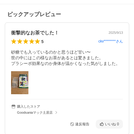
ピックアップレビュー
衝撃的なお茶でした！
2025/9/13
5
ckv********
さん
砂糖でも入っているのかと思うほど甘い〜

世の中にはこの様なお茶があるとは驚きました。

プラシーボ効果なのか身体が温かくなった気がしました。
購入したストア
Goodsaniaマック土居店
違反報告
いいね
0