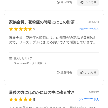
違反報告
いいね
0
家族全員、花粉症の時期にはこの甜茶が必…
2025/5/11
5
ryu********
さん
家族全員、花粉症の時期にはこの甜茶が必需品で毎日飲む
ので、リーズナブルにまとめ買いできて感謝しています。
購入したストア
Goodsaniaマック土居店
違反報告
いいね
0
最後の方にほのかに口の中に残る甘さ
2025/3/6
5
goc********
さん