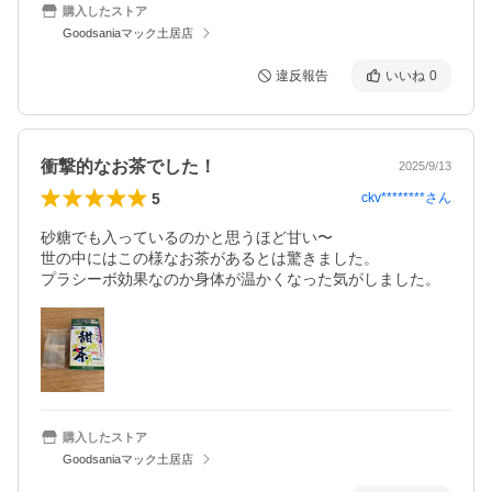
購入したストア
Goodsaniaマック土居店
違反報告
いいね
0
衝撃的なお茶でした！
2025/9/13
5
ckv********
さん
砂糖でも入っているのかと思うほど甘い〜

世の中にはこの様なお茶があるとは驚きました。

プラシーボ効果なのか身体が温かくなった気がしました。
購入したストア
Goodsaniaマック土居店