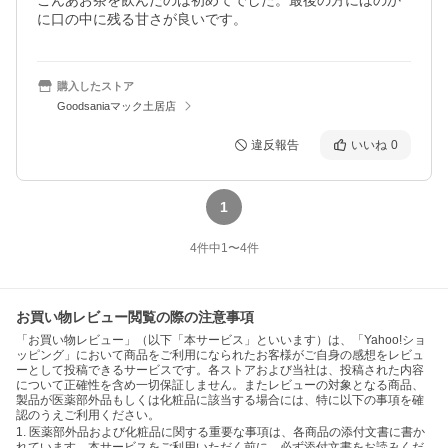
こんあお茶を飲んだのは初めてでした。最後の方にほのか
に口の中に残る甘さが良いです。
購入したストア
Goodsaniaマック土居店
違反報告
いいね
0
1
4
件中
1
〜
4
件
お買い物レビュー閲覧の際の注意事項
「お買い物レビュー」（以下「本サービス」といいます）は、「Yahoo!ショ
ッピング」において商品をご利用になられたお客様がご自身の感想をレビュ
ーとして投稿できるサービスです。各ストアおよび当社は、投稿された内容
について正確性を含め一切保証しません。またレビューの対象となる商品、
製品が医薬部外品もしくは化粧品に該当する場合には、特に以下の事項を確
認のうえご利用ください。
1. 医薬部外品および化粧品に関する重要な事項は、各商品の添付文書に書か
れています。本サービスをご利用いただく前に、必ず添付文書をお読みくだ