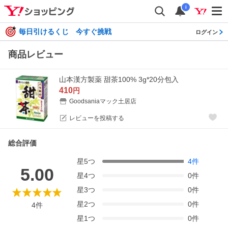
i
毎日引けるくじ 今すぐ挑戦
ログイン
商品レビュー
山本漢方製薬 甜茶100% 3g*20分包入
410
円
Goodsaniaマック土居店
レビューを投稿する
総合評価
星
5
つ
4
件
5.00
星
4
つ
0
件
星
3
つ
0
件
星
2
つ
0
件
4
件
星
1
つ
0
件