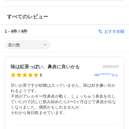
すべてのレビュー
1
-
4
件 /
4
件
おすすめ順
星の数
味は紅茶っぽい、鼻炎に良いかも
2023/10/13
5
nkc********
さん
甘いお茶ですが砂糖は入っていません。味は好き嫌い分か
れるようです。

子供がアレルギー性鼻炎が酷く、しょっちゅう鼻血を出し
ていたので試しに飲み始めたら1〜2ヶ月ほどで鼻血が出な
くなりました。偶然かもしれませんが…

それから毎日飲ませています。