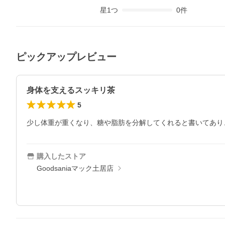
星
1
つ
0
件
ピックアップレビュー
身体を支えるスッキリ茶
5
少し体重が重くなり、糖や脂肪を分解してくれると書いてあり
購入したストア
Goodsaniaマック土居店