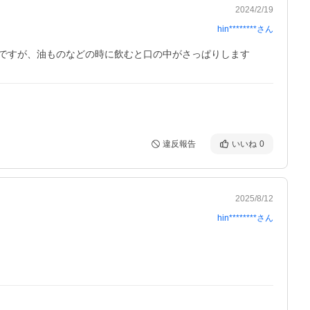
2024/2/19
hin********
さん
ですが、油ものなどの時に飲むと口の中がさっぱりします
違反報告
いいね
0
2025/8/12
hin********
さん