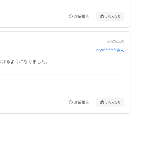
違反報告
いいね
0
2025/11/9
myw********
さん
歩けるようになりました。
違反報告
いいね
0