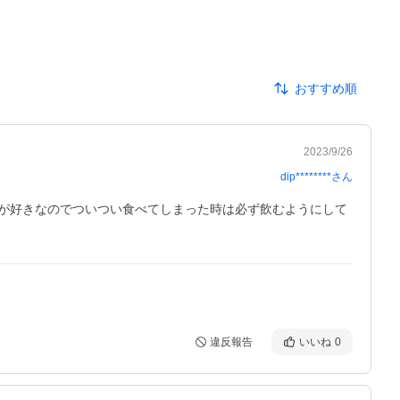
おすすめ順
2023/9/26
dip********
さん
が好きなのでついつい食べてしまった時は必ず飲むようにして
違反報告
いいね
0