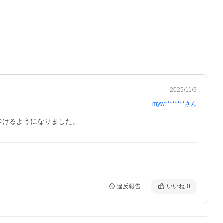
2025/11/9
myw********
さん
歩けるようになりました。
違反報告
いいね
0