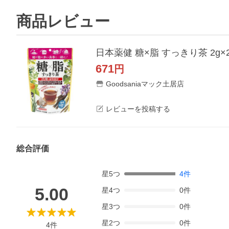
商品レビュー
日本薬健 糖×脂 すっきり茶 2g×
671
円
Goodsaniaマック土居店
レビューを投稿する
総合評価
星
5
つ
4
件
5.00
星
4
つ
0
件
星
3
つ
0
件
星
2
つ
0
件
4
件