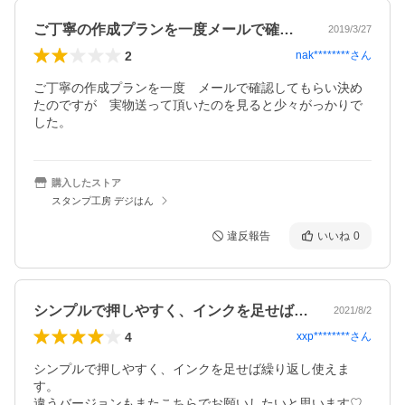
ご丁寧の作成プランを一度メールで確認し…
2019/3/27
2
nak********
さん
ご丁寧の作成プランを一度　メールで確認してもらい決め
たのですが　実物送って頂いたのを見ると少々がっかりで
した。
購入したストア
スタンプ工房 デジはん
違反報告
いいね
0
シンプルで押しやすく、インクを足せば繰…
2021/8/2
4
xxp********
さん
シンプルで押しやすく、インクを足せば繰り返し使えま
す。

違うバージョンもまたこちらでお願いしたいと思います♡