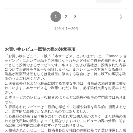
1
2
3
44
件中
1
〜
20
件
お買い物レビュー閲覧の際の注意事項
「お買い物レビュー」（以下「本サービス」といいます）は、「Yahoo!ショ
ッピング」において商品をご利用になられたお客様がご自身の感想をレビュ
ーとして投稿できるサービスです。各ストアおよび当社は、投稿された内容
について正確性を含め一切保証しません。またレビューの対象となる商品、
製品が医薬部外品もしくは化粧品に該当する場合には、特に以下の事項を確
認のうえご利用ください。
1. 医薬部外品および化粧品に関する重要な事項は、各商品の添付文書に書か
れています。本サービスをご利用いただく前に、必ず添付文書をお読みくだ
さい。
2. 本サービスのレビュー投稿者のほとんどは医療や薬事の専門家ではありま
せん。
3. 投稿されたレビューは主観的な感想で、効能や効果を科学的に測定するな
ど、医学的な裏付けがなされたものではありません。
4. 各商品の効果（副作用を含む）の表れ方は個人差が大きく、また効果の表
れ方は使用時の状況によっても異なりますので、レビュー内容の効果に関す
る記載は科学的には参考にすべきではありません。
5. 投稿されたレビューは、投稿者各自が独自の判断に基づき選び使用した感