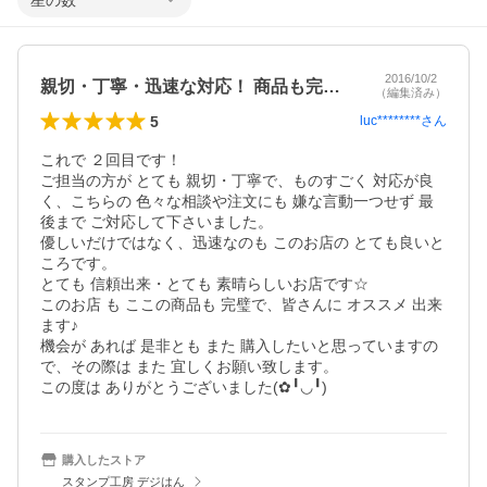
星の数
2016/10/2
親切・丁寧・迅速な対応！ 商品も完璧☆
（編集済み）
5
luc********
さん
これで ２回目です！

ご担当の方が とても 親切・丁寧で、ものすごく 対応が良
く、こちらの 色々な相談や注文にも 嫌な言動一つせず 最
後まで ご対応して下さいました。

優しいだけではなく、迅速なのも このお店の とても良いと
ころです。

とても 信頼出来・とても 素晴らしいお店です☆

このお店 も ここの商品も 完璧で、皆さんに オススメ 出来
ます♪

機会が あれば 是非とも また 購入したいと思っていますの
で、その際は また 宜しくお願い致します。

この度は ありがとうございました(✿︎╹︎◡︎╹︎)
購入したストア
スタンプ工房 デジはん