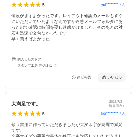
5
yut********
さん
値段がまずよかったです。レイアウト確認のメールもすぐ
にいただいていたようなんですが迷惑メールフォルダにあ
ったので確認に時間を要し迷惑かけました。そのあとの対
応も迅速で文句なかったです

早く買えばよかった！
購入したストア
スタンプ工房 デジはん
違反報告
いいね
0
2018/7/3
大満足です。
（編集済み）
5
koj********
さん
領収書用に作っていただきましたが大変印字が綺麗で満足
です。

文字サイズの要望や書体の修正にも対応していただきまし