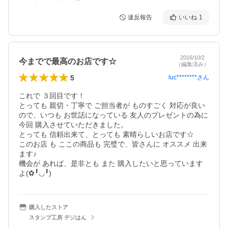
違反報告
いいね
1
2016/10/2
今までで最高のお店です☆
（編集済み）
5
luc********
さん
これで ３回目です！

とっても 親切・丁寧で ご担当者が ものすごく 対応が良い
ので、いつも お世話になっている 友人のプレゼントの為に 
今回 購入させていただきました。

とっても 信頼出来て、とっても 素晴らしいお店です☆

このお店 も ここの商品も 完璧で、皆さんに オススメ 出来
ます♪

機会が あれば、是非とも また 購入したいと思っています
よ(✿︎╹︎◡︎╹︎)
購入したストア
スタンプ工房 デジはん