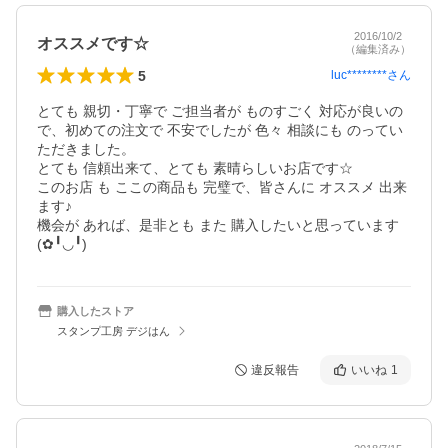
2016/10/2
オススメです☆
（編集済み）
5
luc********
さん
とても 親切・丁寧で ご担当者が ものすごく 対応が良いの
で、初めての注文で 不安でしたが 色々 相談にも のってい
ただきました。

とても 信頼出来て、とても 素晴らしいお店です☆

このお店 も ここの商品も 完璧で、皆さんに オススメ 出来
ます♪

機会が あれば、是非とも また 購入したいと思っています
(✿︎╹︎◡︎╹︎)
購入したストア
スタンプ工房 デジはん
違反報告
いいね
1