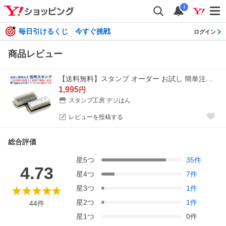
i
毎日引けるくじ 今すぐ挑戦
ログイン
商品レビュー
【送料無料】スタンプ オーダー お試し 簡単注文 デジはん 住所印 補充インク付 高精細の浸透印 ゴム印では表現不可の高画質 住所スタンプ
1,995
円
スタンプ工房 デジはん
レビューを投稿する
総合評価
星
5
つ
35
件
4.73
星
4
つ
7
件
星
3
つ
1
件
星
2
つ
1
件
44
件
星
1
つ
0
件