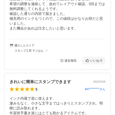
希望の調整を連絡して、改めてレイアウト確認、3回までは
無料調整してくれるようです。

確認した通りの内容で届きました。

補充用のインクもつくので、この値段はかなりお得だと思
いました。

また機会があれば注文したいと思います。
購入したストア
スタンプ工房 デジはん
違反報告
いいね
0
きれいに簡単にスタンプできます
2022/3/16
5
kin********
さん
インク内蔵で楽に使えます。

滲みもなく、小さな文字まではっきりとスタンプされ、明
瞭に読み取れます。

年賀状手書き派にはとても助かるアイテムです。
