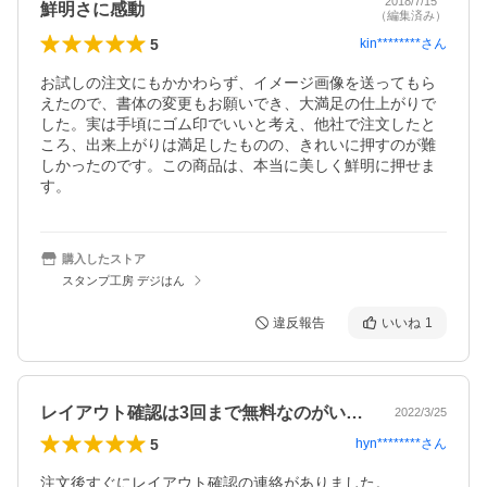
2018/7/15
鮮明さに感動
（編集済み）
5
kin********
さん
お試しの注文にもかかわらず、イメージ画像を送ってもら
えたので、書体の変更もお願いでき、大満足の仕上がりで
した。実は手頃にゴム印でいいと考え、他社で注文したと
ころ、出来上がりは満足したものの、きれいに押すのが難
しかったのです。この商品は、本当に美しく鮮明に押せま
す。
購入したストア
スタンプ工房 デジはん
違反報告
いいね
1
レイアウト確認は3回まで無料なのがいい！
2022/3/25
5
hyn********
さん
注文後すぐにレイアウト確認の連絡がありました。
