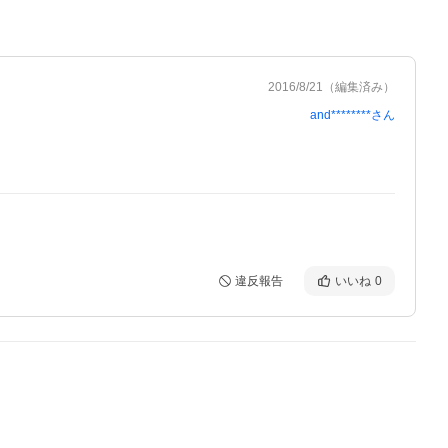
2016/8/21
（編集済み）
and********
さん
違反報告
いいね
0