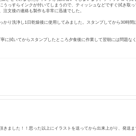
にうっすらインクが付いてしまうので、ティッシュなどですぐ拭き取って
、注文後の連絡も製作も非常に迅速でした。

しっかり洗浄し1日乾燥後に使用してみました。スタンプしてから30時
丁寧に拭いてからスタンプしたところ夕食後に作業して翌朝には問題な
きました！！思った以上にイラストを送ってから出来上がり、発送までが