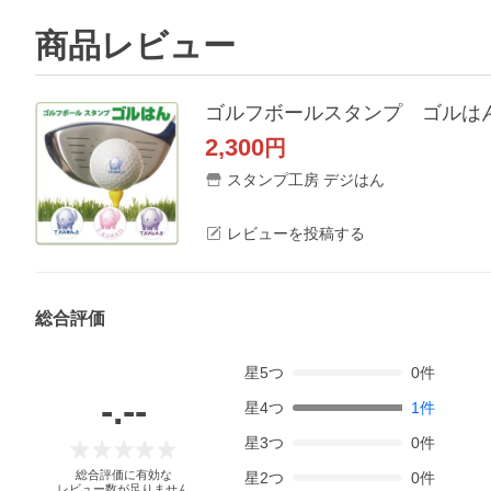
商品レビュー
ゴルフボールスタンプ ゴルはん
2,300
円
スタンプ工房 デジはん
レビューを投稿する
総合評価
星
5
つ
0
件
-.--
星
4
つ
1
件
星
3
つ
0
件
総合評価に有効な
星
2
つ
0
件
レビュー数が足りません