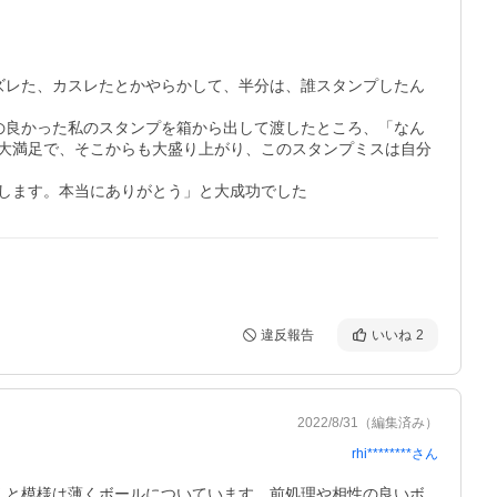
ズレた、カスレたとかやらかして、半分は、誰スタンプしたん
の良かった私のスタンプを箱から出して渡したところ、「なん
人大満足で、そこからも大盛り上がり、このスタンプミスは自分
します。本当にありがとう」と大成功でした
違反報告
いいね
2
2022/8/31
（編集済み）
rhi********
さん
くと模様は薄くボールについています。前処理や相性の良いボ