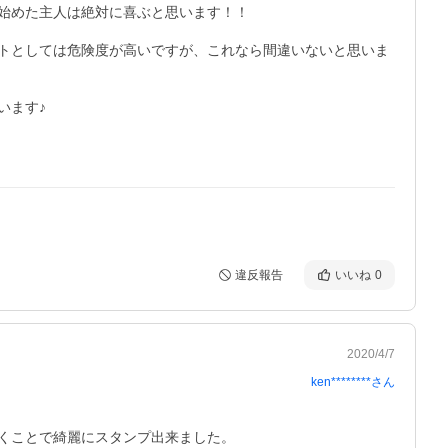
始めた主人は絶対に喜ぶと思います！！

トとしては危険度が高いですが、これなら間違いないと思いま
ます♪

違反報告
いいね
0
2020/4/7
ken********
さん
くことで綺麗にスタンプ出来ました。
