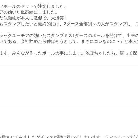
フボールのセットで注文しました。

アの効いた似顔絵にしました。

た似顔絵が本人に激似で、大爆笑！

もスタンプしたいと最終的には、2ダース全部別々の人がスタンプし、
ラックユーモアの効いたスタンプミス1ダースのボールを開けて、出来
描いてある、会社辞めたら伸ばそうとして、まさにコレなのに〜」と本
ます。みんなが作ったボール大事にします。池ぽちゃしたら、潜って探
日乾燥させてみましたがインクが指に着いてしまいます。ティッシュで拭