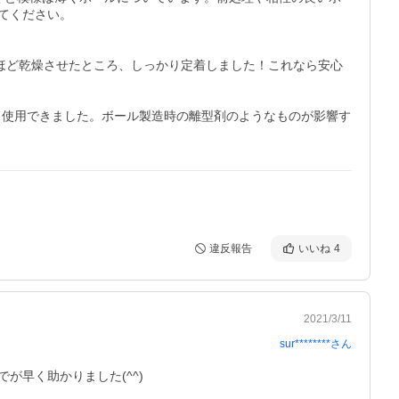
ください。

間ほど乾燥させたところ、しっかり定着しました！これなら安心
く使用できました。ボール製造時の離型剤のようなものが影響す
違反報告
いいね
4
2021/3/11
sur********
さん
早く助かりました(^^)
