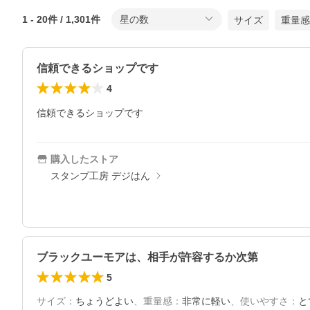
1
-
20
件 /
1,301
件
星の数
サイズ
重量感
信頼できるショップです
4
信頼できるショップです
購入したストア
スタンプ工房 デジはん
ブラックユーモアは、相手が許容するか次第
5
サイズ
：
ちょうどよい
、
重量感
：
非常に軽い
、
使いやすさ
：
と