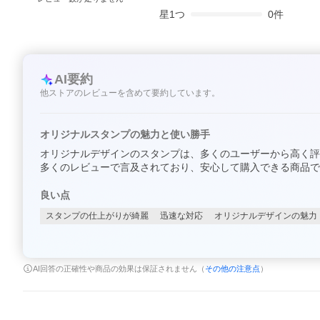
星
1
つ
0
件
AI要約
他ストアのレビューを含めて要約しています。
オリジナルスタンプの魅力と使い勝手
オリジナルデザインのスタンプは、多くのユーザーから高く評
多くのレビューで言及されており、安心して購入できる商品で
良い点
スタンプの仕上がりが綺麗
迅速な対応
オリジナルデザインの魅力
AI回答の正確性や商品の効果は保証されません（
その他の注意点
）