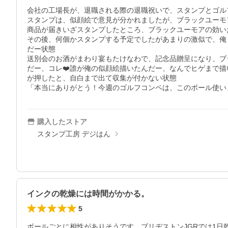
会社の工場長が、退職される際の退職祝いで、スタンプとゴル
スタンプは、似顔絵で意見が分かれましたが、ブラックユーモ
商品が届きいざスタンプしたところ、ブラックユーモアの効い
その後、何個かスタンプする予定でしたがあまりの激似で、俺
だー状態

送別会のお酒がまわり宴もたけなわで、記念品贈呈になり、ブ
だー、コレ❤️誰が俺の似顔絵描いたんだー、なんでヒゲまで
が押したと、自白まで出て収集が付かない状態

「本当にありがとう！今週のゴルフコンペは、このボール使い
購入したストア
スタンプ工房 デジはん
インクの乾燥には時間がかかる。
5
ボールごとに相性がありそうです。ブリヂストンJGRでは1