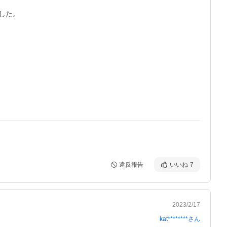
た。

違反報告
いいね
7
2023/2/17
kat********
さん