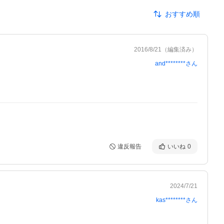
おすすめ順
2016/8/21
（編集済み）
and********
さん
違反報告
いいね
0
2024/7/21
kas********
さん