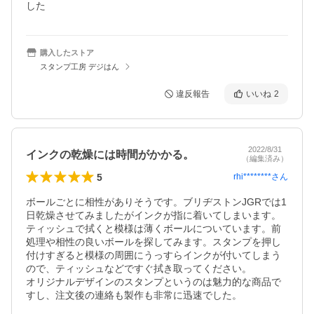
した
購入したストア
スタンプ工房 デジはん
違反報告
いいね
2
2022/8/31
インクの乾燥には時間がかかる。
（編集済み）
5
rhi********
さん
ボールごとに相性がありそうです。ブリヂストンJGRでは1
日乾燥させてみましたがインクが指に着いてしまいます。
ティッシュで拭くと模様は薄くボールについています。前
処理や相性の良いボールを探してみます。スタンプを押し
付けすぎると模様の周囲にうっすらインクが付いてしまう
ので、ティッシュなどですぐ拭き取ってください。

オリジナルデザインのスタンプというのは魅力的な商品で
すし、注文後の連絡も製作も非常に迅速でした。
