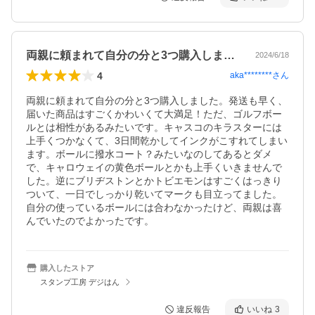
両親に頼まれて自分の分と3つ購入しまし…
2024/6/18
4
aka********
さん
両親に頼まれて自分の分と3つ購入しました。発送も早く、
届いた商品はすごくかわいくて大満足！ただ、ゴルフボー
ルとは相性があるみたいです。キャスコのキラスターには
上手くつかなくて、3日間乾かしてインクがこすれてしまい
ます。ボールに撥水コート？みたいなのしてあるとダメ
で、キャロウェイの黄色ボールとかも上手くいきませんで
した。逆にブリヂストンとかトビエモンはすごくはっきり
ついて、一日でしっかり乾いてマークも目立ってました。
自分の使っているボールには合わなかったけど、両親は喜
んでいたのでよかったです。
購入したストア
スタンプ工房 デジはん
違反報告
いいね
3