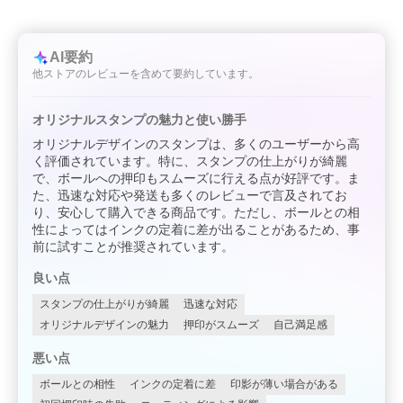
AI要約
他ストアのレビューを含めて要約しています。
オリジナルスタンプの魅力と使い勝手
オリジナルデザインのスタンプは、多くのユーザーから高
く評価されています。特に、スタンプの仕上がりが綺麗
で、ボールへの押印もスムーズに行える点が好評です。ま
た、迅速な対応や発送も多くのレビューで言及されてお
り、安心して購入できる商品です。ただし、ボールとの相
性によってはインクの定着に差が出ることがあるため、事
前に試すことが推奨されています。
良い点
スタンプの仕上がりが綺麗
迅速な対応
オリジナルデザインの魅力
押印がスムーズ
自己満足感
悪い点
ボールとの相性
インクの定着に差
印影が薄い場合がある