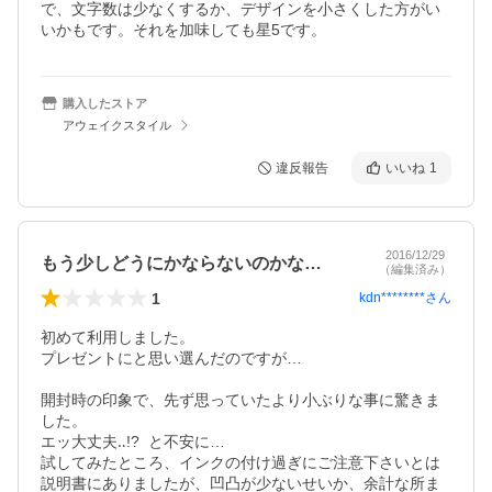
で、文字数は少なくするか、デザインを小さくした方がい
いかもです。それを加味しても星5です。
購入したストア
アウェイクスタイル
違反報告
いいね
1
2016/12/29
もう少しどうにかならないのかな…
（編集済み）
1
kdn********
さん
初めて利用しました。

プレゼントにと思い選んだのですが…

開封時の印象で、先ず思っていたより小ぶりな事に驚きま
した。

エッ大丈夫‥!?  と不安に…

試してみたところ、インクの付け過ぎにご注意下さいとは
説明書にありましたが、凹凸が少ないせいか、余計な所ま