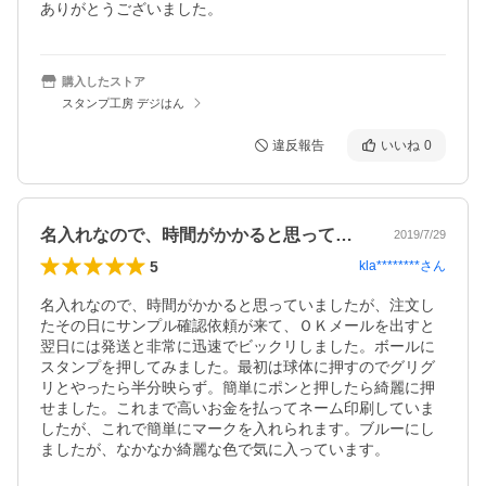
ありがとうございました。
購入したストア
スタンプ工房 デジはん
違反報告
いいね
0
名入れなので、時間がかかると思っていま…
2019/7/29
5
kla********
さん
名入れなので、時間がかかると思っていましたが、注文し
たその日にサンプル確認依頼が来て、ＯＫメールを出すと
翌日には発送と非常に迅速でビックリしました。ボールに
スタンプを押してみました。最初は球体に押すのでグリグ
リとやったら半分映らず。簡単にポンと押したら綺麗に押
せました。これまで高いお金を払ってネーム印刷していま
したが、これで簡単にマークを入れられます。ブルーにし
ましたが、なかなか綺麗な色で気に入っています。