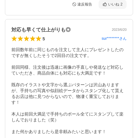
違反報告
いいね
2
対応も早くて仕上がりも◎
2023/6/20
5
sur********
さん
前回数年前に同じものを注文して主人にプレゼントしたの
ですが無くしたそうで2回目の注文です。

前回同様、注文後は迅速に画像の手直しや発送など対応し
ていただき、商品自体にも対応にも大満足です！

既存のイラストや文字から選ぶパターンは沢山あります
が、手持ちの写真や似顔絵データからスタンプ化して貰え
るお店は他に見つからないので、物凄く重宝しておりま
す！

本人は前回大満足で手持ちのボール全てにスタンプして楽
しんでおりました（笑）

また何かありましたら是非頼みたいと思います！