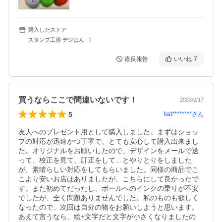
購入したストア
スタンプ工房 デジはん
違反報告
いいね
7
買うならここで間違いないです！
2023/2/17
5
kat********
さん
友人へのプレゼント用として購入しました。まずはショッ
プの対応が迅速かつ丁寧で、とても安心して購入出来まし
た。オリジナルをお願いしたので、デザインをメールで送
って、校正を見て、訂正をして…とやりとりをしました
が、素晴らしい対応をしてもらいました。同様の商品でこ
こより安いお店はありましたが、こちらにして良かったで
す。また初めてだったし、ボールへのインクの乗りが不安
でしたが、全く問題ありませんでした。私のものも欲しく
なったので、次回は自分の物をお願いしようと思います。

あえて言うなら、絵+文字だと文字が小さくなりましたの