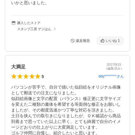
購入したストア
スタンプ工房 デジはん
違反報告
いいね
1
2017/9/15
大満足
（編集済み）
5
ddy********
さん
パソコンが苦手で、自分で描いた似顔絵をオリジナル画像
として郵送での注文になりました。

似顔絵画像と文字の配置（バランス）修正更に文字サイズ
を変えた二種類の書体を希望する等面倒な修正をお願いし
ましたが、その都度迅速かつ丁寧な対応を頂きました。

土日を挟んでの取引きになりましたが、ＯＫ確認から商品
到着まで思っていた以上に早く、とても綺麗で自分のイメ
ージどおりの仕上がりに大変満足しています。

ゴルフ仲間に自慢し、紹介したいと思います。