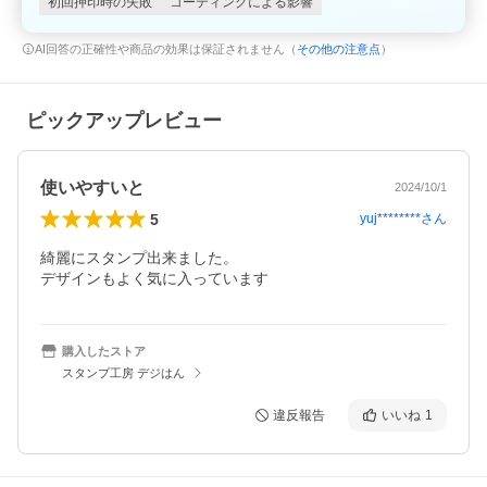
初回押印時の失敗
コーティングによる影響
AI回答の正確性や商品の効果は保証されません（
その他の注意点
）
ピックアップレビュー
使いやすいと
2024/10/1
5
yuj********
さん
綺麗にスタンプ出来ました。

デザインもよく気に入っています
購入したストア
スタンプ工房 デジはん
違反報告
いいね
1