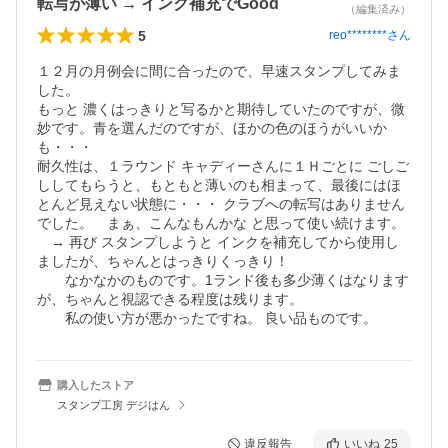
転写が薄い → インク補充でGood
（編集済み）
5
reo********
さん
１２月の月例会に間に合ったので、早速スタンプしてみま
した。

もっと 濃くはっきりと写るかと期待していたのですが、微
妙です。青を選んだのですが、ほかの色のほうがいいか
も・・・

耐久性は、１ラウンド キャディーさんに１Ｈごとに ごしご
ししてもらうと、もともと薄いのも相まって、最後にはほ
とんど見えない状態に・・・ クラブへの転写はありません
でした。　まぁ、こんなもんかな と思って使い続けます。

　→ 再び スタンプしようと インクを補充してから使用し
ましたが、ちゃんとはっきりくっきり！

　　なかなかのものです。1ランド後も多少薄くはなります
が、ちゃんと視認できる程度は残ります。

　　私の使い方が悪かったですね。 良い品ものです。
購入したストア
スタンプ工房 デジはん
違反報告
いいね
25