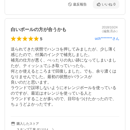
違反報告
いいね
0
2018/10/24
白いボールの方が合うかも
（編集済み）
5
uch********
さん
送られてきた状態でハンコを押してみましたが、少し薄く
感じたので、付属のインクで補充しました。

補充の仕方が悪く、べったりの丸い跡になってしまいまし
たが、ティッシュでふき取っていったら、

何とか使えるところまで回復しました。でも、余り濃くは
なりませんでした。最初の状態がバランスが

良いのだと思います。

ラウンドで誤球しないようにオレンジボールを使っている
のですが、最近はオレンジを使っている人と

ラウンドすることが多いので、目印をつけたかったので、
ちょうどよかったです。
購入したストア
スタンプ工房 デジはん