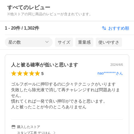
すべてのレビュー
※他ストアの同じ商品のレビューが含まれています。
1
-
20
件 /
1,302
件
おすすめ順
星の数
サイズ
重量感
使いやすさ
人と被る確率が低いと思います
2024/4/6
5
nao********
さん
ゴルフボールに押印するのに少々テクニックがいります

失敗したら除光液で消して再チャレンジすれば問題ありま
せん。

慣れてくれば一発で良い押印ができると思います。

人と被ったことが今のところありません
購入したストア
スタンプ工房 デジはん