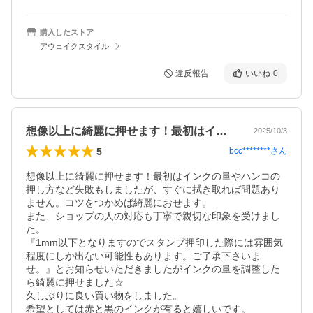
購入したストア
アウェイクスタイル
違反報告
いいね
0
想像以上に綺麗に押せます！最初はインク…
2025/10/3
5
bcc********
さん
想像以上に綺麗に押せます！最初はインクの量やハンコの
押し方など失敗もしましたが、すぐに拭き取れば問題あり
ません。コツをつかめば綺麗におせます。

また、ショップの人の対応も丁寧で親切な印象を受けまし
た。

『1mm以下となりますのでスタンプ押印した際には雰囲気
程度にしか出ない可能性もあります。ご了承下さいま
せ。』とお知らせいただきましたがインクの量を調整した
ら綺麗に押せました☆

久しぶりに良い買い物をしました。

希望としては赤と黒のインクが有ると嬉しいです。