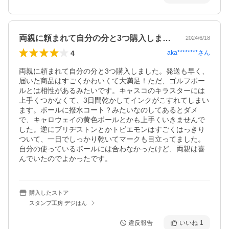
両親に頼まれて自分の分と3つ購入しまし…
2024/6/18
4
aka********
さん
両親に頼まれて自分の分と3つ購入しました。発送も早く、
届いた商品はすごくかわいくて大満足！ただ、ゴルフボー
ルとは相性があるみたいです。キャスコのキラスターには
上手くつかなくて、3日間乾かしてインクがこすれてしまい
ます。ボールに撥水コート？みたいなのしてあるとダメ
で、キャロウェイの黄色ボールとかも上手くいきませんで
した。逆にブリヂストンとかトビエモンはすごくはっきり
ついて、一日でしっかり乾いてマークも目立ってました。
自分の使っているボールには合わなかったけど、両親は喜
んでいたのでよかったです。
購入したストア
スタンプ工房 デジはん
違反報告
いいね
1