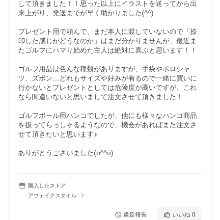
して頂きました！！思った以上にイラストを送ってから出
来上がり、発送までが早く助かりました(^^)

プレゼント用で頼んで、まだ本人に渡していないので「捺
印した感じがどうなのか」はまだ分かりませんが、最近ま
たゴルフにハマり始めた主人は絶対に喜ぶと思います！！

ゴルフ用品は色んな種類がありますが、手袋やポロシャ
ツ、ズボン…どれもサイズや好みが有るので一緒に買いに
行かないとプレゼントとしては危険度が高いですが、これ
なら間違いないと思いまして注文させて頂きました！

ゴルフボール用ハンコでしたが、他にも様々なハンコ商品
を扱ってらっしゃるようなので、機会があればまた注文さ
せて頂きたいと思います♪

ありがとうございました(o^^o)
購入したストア
アウェイクスタイル
違反報告
いいね
0