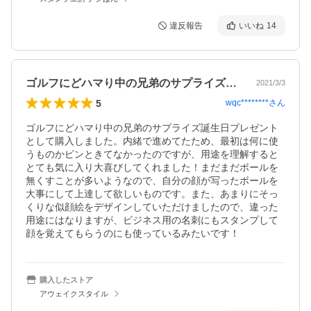
違反報告
いいね
14
ゴルフにどハマり中の兄弟のサプライズ誕…
2021/3/3
5
wqc********
さん
ゴルフにどハマり中の兄弟のサプライズ誕生日プレゼント
として購入しました。内緒で進めてたため、最初は何に使
うものかピンときてなかったのですが、用途を理解すると
とても気に入り大喜びしてくれました！まだまだボールを
無くすことが多いようなので、自分の顔が写ったボールを
大事にして上達して欲しいものです。また、あまりにそっ
くりな似顔絵をデザインしていただけましたので、違った
用途にはなりますが、ビジネス用の名刺にもスタンプして
顔を覚えてもらうのにも使っているみたいです！
購入したストア
アウェイクスタイル