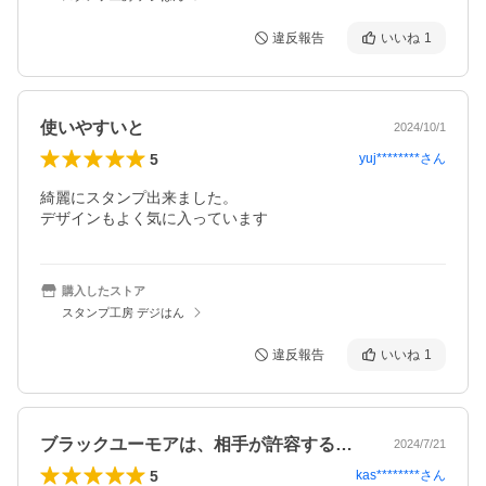
違反報告
いいね
1
使いやすいと
2024/10/1
5
yuj********
さん
綺麗にスタンプ出来ました。

デザインもよく気に入っています
購入したストア
スタンプ工房 デジはん
違反報告
いいね
1
ブラックユーモアは、相手が許容するか次第
2024/7/21
5
kas********
さん