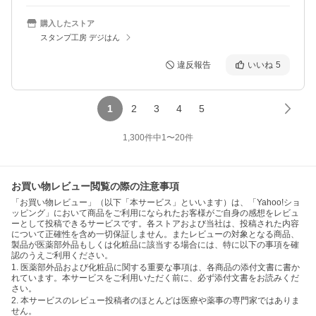
購入したストア
スタンプ工房 デジはん
違反報告
いいね
5
1
2
3
4
5
1,300
件中
1
〜
20
件
お買い物レビュー閲覧の際の注意事項
「お買い物レビュー」（以下「本サービス」といいます）は、「Yahoo!ショ
ッピング」において商品をご利用になられたお客様がご自身の感想をレビュ
ーとして投稿できるサービスです。各ストアおよび当社は、投稿された内容
について正確性を含め一切保証しません。またレビューの対象となる商品、
製品が医薬部外品もしくは化粧品に該当する場合には、特に以下の事項を確
認のうえご利用ください。
1. 医薬部外品および化粧品に関する重要な事項は、各商品の添付文書に書か
れています。本サービスをご利用いただく前に、必ず添付文書をお読みくだ
さい。
2. 本サービスのレビュー投稿者のほとんどは医療や薬事の専門家ではありま
せん。