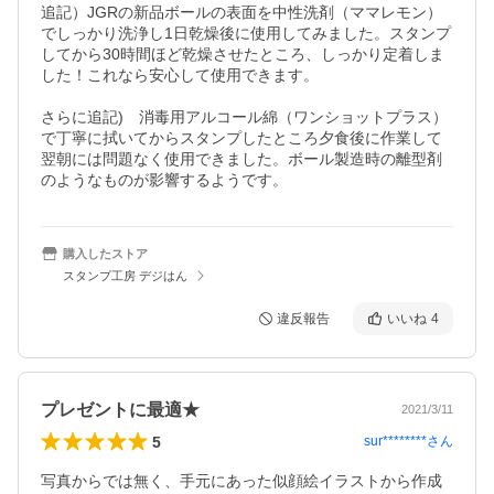
追記）JGRの新品ボールの表面を中性洗剤（ママレモン）
でしっかり洗浄し1日乾燥後に使用してみました。スタンプ
してから30時間ほど乾燥させたところ、しっかり定着しま
した！これなら安心して使用できます。

さらに追記)　消毒用アルコール綿（ワンショットプラス）
で丁寧に拭いてからスタンプしたところ夕食後に作業して
翌朝には問題なく使用できました。ボール製造時の離型剤
のようなものが影響するようです。
購入したストア
スタンプ工房 デジはん
違反報告
いいね
4
プレゼントに最適★
2021/3/11
5
sur********
さん
写真からでは無く、手元にあった似顔絵イラストから作成