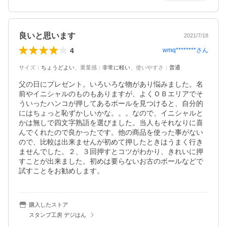
良いと思います
2021/7/18
4
wmq********
さん
サイズ
：
ちょうどよい
、
重量感
：
非常に軽い
、
使いやすさ
：
普通
父の日にプレゼント。いろいろな物があり悩みました。名
前やイニシャルのものもありますが、よくＯＢエリアでそ
ういったハンコが押してあるボールを見つけると、自分的
にはちょっと恥ずかしいかな。。。なので、イニシャルと
かは無しで四文字熟語を選びました。当人もそれなりに喜
んでくれたので良かったです。他の商品を使った事がない
ので、比較は出来ませんが初めて押したときはうまく行き
ませんでした。２、３回押すとコツがわかり、きれいに押
すことが出来ました。初めは要らないお古のボールなどで
試すことをお勧めします。
購入したストア
スタンプ工房 デジはん