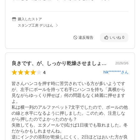
購入したストア
スタンプ工房 デジはん
違反報告
いいね
0
良きです、が、しっかり乾燥させましょう！
2026/3/6
4
hik********
さん
皆さんハンコを押す時に苦労されている方が多いようです
が、左手にボールを持って右手にハンコを持ち「真横から
見ながらゆっくり押せば」何の問題もなく綺麗に押せます
よ。

私は横一列のアルファベット7文字でしたので、ボールの他
の線と水平になるように押しました。このため、注意しな
がら押したのでよかったのかも？

失敗しても、エタノールで拭けば1日後でも取れました。冬
だからかもしれませんね。

逆にインクの溶剤が乾燥しにくく、2日ほどはおいた方が良