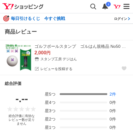
i
毎日引けるくじ 今すぐ挑戦
ログイン
商品レビュー
ゴルフボールスタンプ ゴルはん規格品 No50 骸骨マーク 補充インク付 日常はマーキングスタンプとしてご利用できます
2,000
円
スタンプ工房 デジはん
レビューを投稿する
総合評価
星
5
つ
2
件
-.--
星
4
つ
0
件
星
3
つ
0
件
総合評価に有効な
星
2
つ
0
件
レビュー数が足り
ません
星
1
つ
0
件