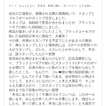
サイズ
：
ちょうどよい
、
重量感
：
非常に軽い
、
使いやすさ
：
とても良い
会社の工場長が、退職される際の退職祝いで、スタンプと
ゴルフボールのセットで注文しました。

スタンプは、似顔絵で意見が分かれましたが、ブラックユ
ーモアの効いた似顔絵にしました。

商品が届きいざスタンプしたところ、ブラックユーモアの
効いた似顔絵が本人に激似で、大爆笑！

その後、何個かスタンプする予定でしたがあまりの激似
で、俺もスタンプしたいと最終的には、2ダース全部別々の
人がスタンプし、ズレた、カスレたとかやらかして、半分
は、誰スタンプしたんだー状態

送別会のお酒がまわり宴もたけなわで、記念品贈呈にな
り、ブラックユーモアの効いたスタンプミス1ダースのボー
ルを開けて、出来の良かった私のスタンプを箱から出して
渡したところ、「なんだー、コレ❤️誰が俺の似顔絵描いた
んだー、なんでヒゲまで描いてある、会社辞めたら伸ばそ
うとして、まさにコレなのに〜」と本人大満足で、そこか
らも大盛り上がり、このスタンプミスは自分が押したと、
自白まで出て収集が付かない状態

「本当にありがとう！今週のゴルフコンペは、このボール
使います。みんなが作ったボール大事にします。池ぽちゃ
したら、潜って探します。本当にありがとう」と大成功で