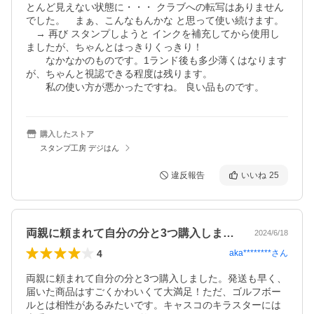
とんど見えない状態に・・・ クラブへの転写はありません
でした。　まぁ、こんなもんかな と思って使い続けます。

　→ 再び スタンプしようと インクを補充してから使用し
ましたが、ちゃんとはっきりくっきり！

　　なかなかのものです。1ランド後も多少薄くはなります
が、ちゃんと視認できる程度は残ります。

　　私の使い方が悪かったですね。 良い品ものです。
購入したストア
スタンプ工房 デジはん
違反報告
いいね
25
両親に頼まれて自分の分と3つ購入しまし…
2024/6/18
4
aka********
さん
両親に頼まれて自分の分と3つ購入しました。発送も早く、
届いた商品はすごくかわいくて大満足！ただ、ゴルフボー
ルとは相性があるみたいです。キャスコのキラスターには