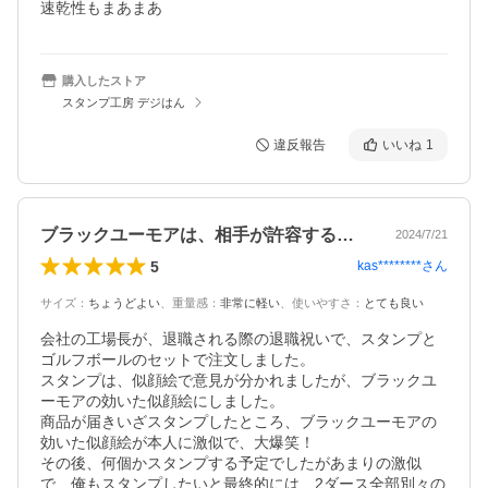
速乾性もまあまあ
購入したストア
スタンプ工房 デジはん
違反報告
いいね
1
ブラックユーモアは、相手が許容するか次第
2024/7/21
5
kas********
さん
サイズ
：
ちょうどよい
、
重量感
：
非常に軽い
、
使いやすさ
：
とても良い
会社の工場長が、退職される際の退職祝いで、スタンプと
ゴルフボールのセットで注文しました。

スタンプは、似顔絵で意見が分かれましたが、ブラックユ
ーモアの効いた似顔絵にしました。

商品が届きいざスタンプしたところ、ブラックユーモアの
効いた似顔絵が本人に激似で、大爆笑！

その後、何個かスタンプする予定でしたがあまりの激似
で、俺もスタンプしたいと最終的には、2ダース全部別々の