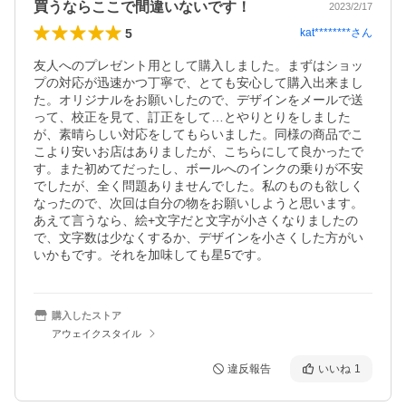
買うならここで間違いないです！
2023/2/17
5
kat********
さん
友人へのプレゼント用として購入しました。まずはショッ
プの対応が迅速かつ丁寧で、とても安心して購入出来まし
た。オリジナルをお願いしたので、デザインをメールで送
って、校正を見て、訂正をして…とやりとりをしました
が、素晴らしい対応をしてもらいました。同様の商品でこ
こより安いお店はありましたが、こちらにして良かったで
す。また初めてだったし、ボールへのインクの乗りが不安
でしたが、全く問題ありませんでした。私のものも欲しく
なったので、次回は自分の物をお願いしようと思います。

あえて言うなら、絵+文字だと文字が小さくなりましたの
で、文字数は少なくするか、デザインを小さくした方がい
いかもです。それを加味しても星5です。
購入したストア
アウェイクスタイル
違反報告
いいね
1