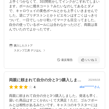
上手くつかなくて、3日間乾かしてインクがこすれてしまい
ます。ボールに撥水コート？みたいなのしてあるとダメ
で、キャロウェイの黄色ボールとかも上手くいきませんで
した。逆にブリヂストンとかトビエモンはすごくはっきり
ついて、一日でしっかり乾いてマークも目立ってました。
自分の使っているボールには合わなかったけど、両親は喜
んでいたのでよかったです。
購入したストア
スタンプ工房 デジはん
違反報告
いいね
1
両親に頼まれて自分の分と3つ購入しまし…
2024/6/18
4
aka********
さん
両親に頼まれて自分の分と3つ購入しました。発送も早く、
届いた商品はすごくかわいくて大満足！ただ、ゴルフボー
ルとは相性があるみたいです。キャスコのキラスターには