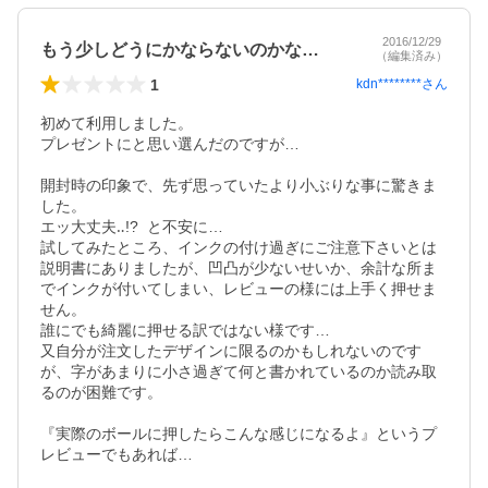
2016/12/29
もう少しどうにかならないのかな…
（編集済み）
1
kdn********
さん
初めて利用しました。

プレゼントにと思い選んだのですが…

開封時の印象で、先ず思っていたより小ぶりな事に驚きま
した。

エッ大丈夫‥!?  と不安に…

試してみたところ、インクの付け過ぎにご注意下さいとは
説明書にありましたが、凹凸が少ないせいか、余計な所ま
でインクが付いてしまい、レビューの様には上手く押せま
せん。

誰にでも綺麗に押せる訳ではない様です…

又自分が注文したデザインに限るのかもしれないのです
が、字があまりに小さ過ぎて何と書かれているのか読み取
るのが困難です。

『実際のボールに押したらこんな感じになるよ』というプ
レビューでもあれば…
