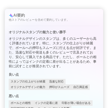
AI要約
他ストアのレビューを含めて要約しています。
オリジナルスタンプの魅力と使い勝手
オリジナルデザインのスタンプは、多くのユーザーから高
く評価されています。特に、スタンプの仕上がりが綺麗
で、ボールへの押印もスムーズに行える点が好評です。ま
た、迅速な対応や発送も多くのレビューで言及されてお
り、安心して購入できる商品です。ただし、ボールとの相
性によってはインクの定着に差が出ることがあるため、事
前に試すことが推奨されています。
良い点
スタンプの仕上がりが綺麗
迅速な対応
オリジナルデザインの魅力
押印がスムーズ
自己満足感
悪い点
ボールとの相性
インクの定着に差
印影が薄い場合がある