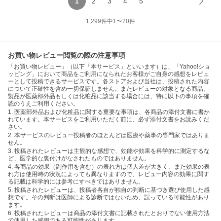
1
2
3
4
5
1,299
件中
1
〜
20
件
お買い物レビュー閲覧の際の注意事項
「お買い物レビュー」（以下「本サービス」といいます）は、「Yahoo!ショ
ッピング」において商品をご利用になられたお客様がご自身の感想をレビュ
ーとして投稿できるサービスです。各ストアおよび当社は、投稿された内容
について正確性を含め一切保証しません。またレビューの対象となる商品、
製品が医薬部外品もしくは化粧品に該当する場合には、特に以下の事項を確
認のうえご利用ください。
1. 医薬部外品および化粧品に関する重要な事項は、各商品の添付文書に書か
れています。本サービスをご利用いただく前に、必ず添付文書をお読みくだ
さい。
2. 本サービスのレビュー投稿者のほとんどは医療や薬事の専門家ではありま
せん。
3. 投稿されたレビューは主観的な感想で、効能や効果を科学的に測定するな
ど、医学的な裏付けがなされたものではありません。
4. 各商品の効果（副作用を含む）の表れ方は個人差が大きく、また効果の表
れ方は使用時の状況によっても異なりますので、レビュー内容の効果に関す
る記載は科学的には参考にすべきではありません。
5. 投稿されたレビューは、投稿者各自が独自の判断に基づき選び使用した感
想です。その判断は医師による診断ではないため、誤っている可能性があり
ます。
6. 投稿されたレビューは商品の添付文書に記載されたとおりでない使用方法
で使用した感想である可能性があります。