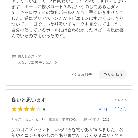
上手くつかなくて、3日間乾かしてインクがこすれてしまい
ます。ボールに撥水コート？みたいなのしてあるとダメ
で、キャロウェイの黄色ボールとかも上手くいきませんで
した。逆にブリヂストンとかトビエモンはすごくはっきり
ついて、一日でしっかり乾いてマークも目立ってました。
自分の使っているボールには合わなかったけど、両親は喜
んでいたのでよかったです。
購入したストア
スタンプ工房 デジはん
違反報告
いいね
3
良いと思います
2021/7/18
4
wmq********
さん
サイズ
：
ちょうどよい
、
重量感
：
非常に軽い
、
使いやすさ
：
普通
父の日にプレゼント。いろいろな物があり悩みました。名
前やイニシャルのものもありますが、よくＯＢエリアでそ