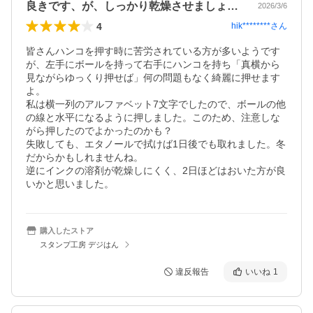
良きです、が、しっかり乾燥させましょう！
2026/3/6
4
hik********
さん
皆さんハンコを押す時に苦労されている方が多いようです
が、左手にボールを持って右手にハンコを持ち「真横から
見ながらゆっくり押せば」何の問題もなく綺麗に押せます
よ。

私は横一列のアルファベット7文字でしたので、ボールの他
の線と水平になるように押しました。このため、注意しな
がら押したのでよかったのかも？

失敗しても、エタノールで拭けば1日後でも取れました。冬
だからかもしれませんね。

逆にインクの溶剤が乾燥しにくく、2日ほどはおいた方が良
購入したストア
スタンプ工房 デジはん
違反報告
いいね
1