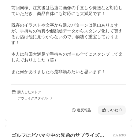
前回同様、注文後は迅速に画像の手直しや発送など対応し
ていただき、商品自体にも対応にも大満足です！

既存のイラストや文字から選ぶパターンは沢山あります
が、手持ちの写真や似顔絵データからスタンプ化して貰え
るお店は他に見つからないので、物凄く重宝しておりま
す！

本人は前回大満足で手持ちのボール全てにスタンプして楽
しんでおりました（笑）

また何かありましたら是非頼みたいと思います！
購入したストア
アウェイクスタイル
違反報告
いいね
0
ゴルフにどハマり中の兄弟のサプライズ誕…
2021/3/3