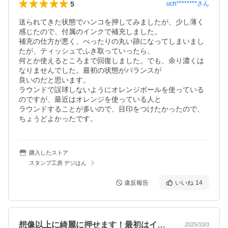
5
uch********
さん
送られてきた状態でハンコを押してみましたが、少し薄く
感じたので、付属のインクで補充しました。

補充の仕方が悪く、べったりの丸い跡になってしまいまし
たが、ティッシュでふき取っていったら、

何とか使えるところまで回復しました。でも、余り濃くは
なりませんでした。最初の状態がバランスが

良いのだと思います。

ラウンドで誤球しないようにオレンジボールを使っている
のですが、最近はオレンジを使っている人と

ラウンドすることが多いので、目印をつけたかったので、
ちょうどよかったです。
購入したストア
スタンプ工房 デジはん
違反報告
いいね
14
想像以上に綺麗に押せます！最初はインク…
2025/10/3