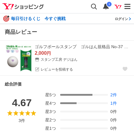
i
毎日引けるくじ 今すぐ挑戦
ログイン
商品レビュー
ゴルフボールスタンプ ゴルはん規格品 No-37 ブタちゃん 補充インク付 日常はマーキングスタンプとしてご利用できます
2,000
円
スタンプ工房 デジはん
レビューを投稿する
総合評価
星
5
つ
2
件
4.67
星
4
つ
1
件
星
3
つ
0
件
星
2
つ
0
件
3
件
星
1
つ
0
件