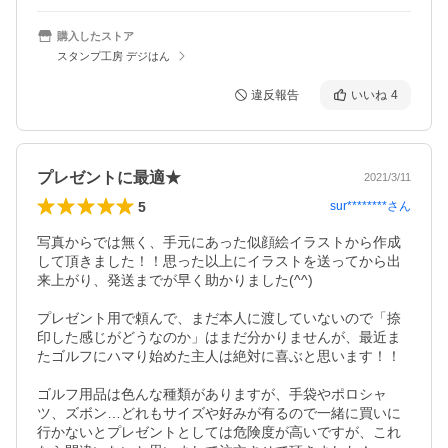
購入したストア
スタンプ工房 デジはん
違反報告
いいね
4
プレゼントに最適★
2021/3/11
5
sur********
さん
写真からでは無く、手元にあった似顔絵イラストから作成
して頂きました！！思った以上にイラストを送ってから出
来上がり、発送までが早く助かりました(^^)

プレゼント用で頼んで、まだ本人に渡していないので「捺
印した感じがどうなのか」はまだ分かりませんが、最近ま
たゴルフにハマり始めた主人は絶対に喜ぶと思います！！

ゴルフ用品は色んな種類がありますが、手袋やポロシャ
ツ、ズボン…どれもサイズや好みが有るので一緒に買いに
行かないとプレゼントとしては危険度が高いですが、これ