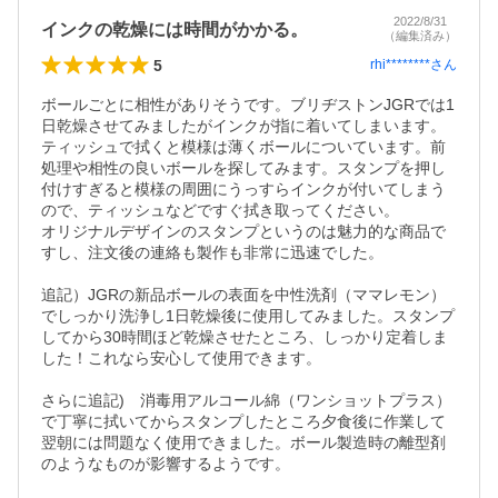
2022/8/31
インクの乾燥には時間がかかる。
（編集済み）
5
rhi********
さん
ボールごとに相性がありそうです。ブリヂストンJGRでは1
日乾燥させてみましたがインクが指に着いてしまいます。
ティッシュで拭くと模様は薄くボールについています。前
処理や相性の良いボールを探してみます。スタンプを押し
付けすぎると模様の周囲にうっすらインクが付いてしまう
ので、ティッシュなどですぐ拭き取ってください。

オリジナルデザインのスタンプというのは魅力的な商品で
すし、注文後の連絡も製作も非常に迅速でした。

追記）JGRの新品ボールの表面を中性洗剤（ママレモン）
でしっかり洗浄し1日乾燥後に使用してみました。スタンプ
してから30時間ほど乾燥させたところ、しっかり定着しま
した！これなら安心して使用できます。

さらに追記)　消毒用アルコール綿（ワンショットプラス）
で丁寧に拭いてからスタンプしたところ夕食後に作業して
翌朝には問題なく使用できました。ボール製造時の離型剤
のようなものが影響するようです。