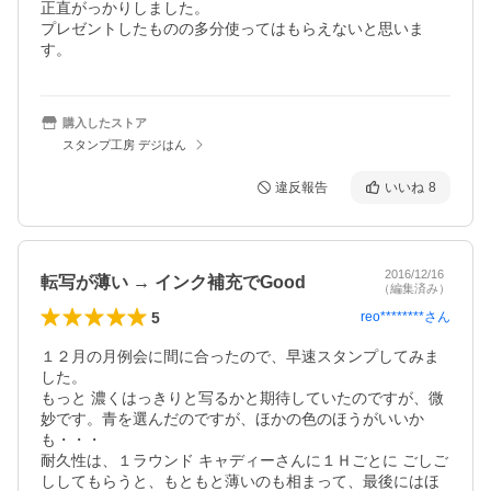
正直がっかりしました。

プレゼントしたものの多分使ってはもらえないと思いま
す。
購入したストア
スタンプ工房 デジはん
違反報告
いいね
8
2016/12/16
転写が薄い → インク補充でGood
（編集済み）
5
reo********
さん
１２月の月例会に間に合ったので、早速スタンプしてみま
した。

もっと 濃くはっきりと写るかと期待していたのですが、微
妙です。青を選んだのですが、ほかの色のほうがいいか
も・・・

耐久性は、１ラウンド キャディーさんに１Ｈごとに ごしご
ししてもらうと、もともと薄いのも相まって、最後にはほ