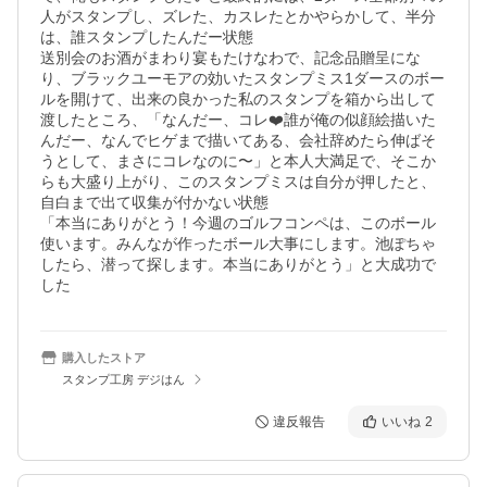
人がスタンプし、ズレた、カスレたとかやらかして、半分
は、誰スタンプしたんだー状態

送別会のお酒がまわり宴もたけなわで、記念品贈呈にな
り、ブラックユーモアの効いたスタンプミス1ダースのボー
ルを開けて、出来の良かった私のスタンプを箱から出して
渡したところ、「なんだー、コレ❤️誰が俺の似顔絵描いた
んだー、なんでヒゲまで描いてある、会社辞めたら伸ばそ
うとして、まさにコレなのに〜」と本人大満足で、そこか
らも大盛り上がり、このスタンプミスは自分が押したと、
自白まで出て収集が付かない状態

「本当にありがとう！今週のゴルフコンペは、このボール
使います。みんなが作ったボール大事にします。池ぽちゃ
したら、潜って探します。本当にありがとう」と大成功で
した
購入したストア
スタンプ工房 デジはん
違反報告
いいね
2