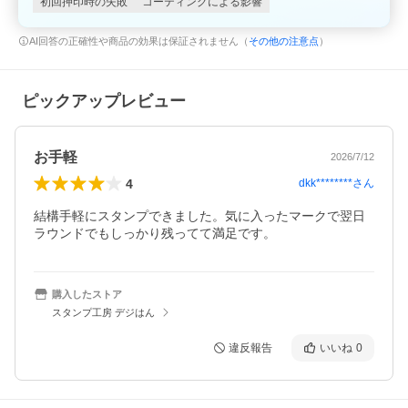
初回押印時の失敗
コーティングによる影響
AI回答の正確性や商品の効果は保証されません（
その他の注意点
）
ピックアップレビュー
お手軽
2026/7/12
4
dkk********
さん
結構手軽にスタンプできました。気に入ったマークで翌日
ラウンドでもしっかり残ってて満足です。
購入したストア
スタンプ工房 デジはん
違反報告
いいね
0