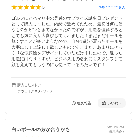
5
wqc********
さん
ゴルフにどハマり中の兄弟のサプライズ誕生日プレゼント
として購入しました。内緒で進めてたため、最初は何に使
うものかピンときてなかったのですが、用途を理解すると
とても気に入り大喜びしてくれました！まだまだボールを
無くすことが多いようなので、自分の顔が写ったボールを
大事にして上達して欲しいものです。また、あまりにそっ
くりな似顔絵をデザインしていただけましたので、違った
用途にはなりますが、ビジネス用の名刺にもスタンプして
顔を覚えてもらうのにも使っているみたいです！
購入したストア
アウェイクスタイル
違反報告
いいね
2
2018/10/24
白いボールの方が合うかも
（編集済み）