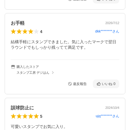
お手軽
2026/7/12
4
dkk********
さん
結構手軽にスタンプできました。気に入ったマークで翌日
ラウンドでもしっかり残ってて満足です。
購入したストア
スタンプ工房 デジはん
違反報告
いいね
0
誤球防止に
2024/10/4
5
ujq********
さん
可愛いスタンプでお気に入り。
