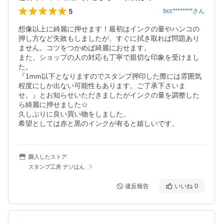
5
bcc********
さん
想像以上に綺麗に押せます！最初はインクの量やハンコの
押し方など失敗もしましたが、すぐに拭き取れば問題あり
ません。コツをつかめば綺麗におせます。

また、ショップの人の対応も丁寧で親切な印象を受けまし
た。

『1mm以下となりますのでスタンプ押印した際には雰囲気
程度にしか出ない可能性もあります。ご了承下さいま
せ。』とお知らせいただきましたがインクの量を調整した
ら綺麗に押せました☆

久しぶりに良い買い物をしました。

希望としては赤と黒のインクが有ると嬉しいです。
購入したストア
スタンプ工房 デジはん
違反報告
いいね
0