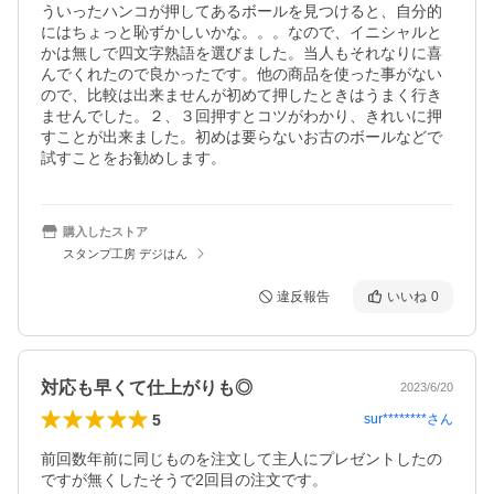
ういったハンコが押してあるボールを見つけると、自分的
にはちょっと恥ずかしいかな。。。なので、イニシャルと
かは無しで四文字熟語を選びました。当人もそれなりに喜
んでくれたので良かったです。他の商品を使った事がない
ので、比較は出来ませんが初めて押したときはうまく行き
ませんでした。２、３回押すとコツがわかり、きれいに押
すことが出来ました。初めは要らないお古のボールなどで
試すことをお勧めします。
購入したストア
スタンプ工房 デジはん
違反報告
いいね
0
対応も早くて仕上がりも◎
2023/6/20
5
sur********
さん
前回数年前に同じものを注文して主人にプレゼントしたの
ですが無くしたそうで2回目の注文です。
