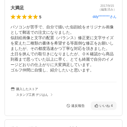
2017/9/15
大満足
（編集済み）
5
ddy********
さん
パソコンが苦手で、自分で描いた似顔絵をオリジナル画像
として郵送での注文になりました。

似顔絵画像と文字の配置（バランス）修正更に文字サイズ
を変えた二種類の書体を希望する等面倒な修正をお願いし
ましたが、その都度迅速かつ丁寧な対応を頂きました。

土日を挟んでの取引きになりましたが、ＯＫ確認から商品
到着まで思っていた以上に早く、とても綺麗で自分のイメ
ージどおりの仕上がりに大変満足しています。

ゴルフ仲間に自慢し、紹介したいと思います。
購入したストア
スタンプ工房 デジはん
違反報告
いいね
4