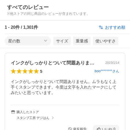
すべてのレビュー
※他ストアの同じ商品のレビューが含まれています。
1
-
20
件 /
1,301
件
おすすめ順
星の数
サイズ
重量感
使いやすさ
インクがしっかりとついて問題ありません…
2023/1/14
5
boo********
さん
インクがしっかりとついて問題ありません。ムラもなく上
手くスタンプできます。今度は文字を入れたマークにして
みたいと思っています。
購入したストア
スタンプ工房 デジはん
違反報告
いいね
0