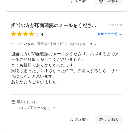
違反報告
いいね
0
担当の方が印面確認のメールをくださり、…
2021/8/30
4
cra********
さん
サイズ
：
小さめ
、
重量感
：
非常に軽い
、
使いやすさ
：
良い
担当の方が印面確認のメールをくださり、納得するまでメ
ールのやり取りをしてくださいました。

とても親切でありがたかったです。

実物は思ったより小さかったので、次購入するならＬサイ
ズにしたいと思います。

ありがとうございました。
購入したストア
スタンプ工房 デジはん
違反報告
いいね
0