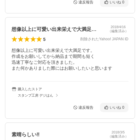
違反報告
いいね
0
2018/4/16
想像以上に可愛い出来栄えで大満足です。…
（編集済み）
5
削除されたYahoo! JAPAN ID
想像以上に可愛い出来栄えで大満足です。

作成をお願いしてから納品まで期間も短く

迅速丁寧なご対応を頂きました。

また何かありました際にはお願いしたいと思います
購入したストア
スタンプ工房 デジはん
違反報告
いいね
0
2018/3/5
素晴らしい‼︎
（編集済み）