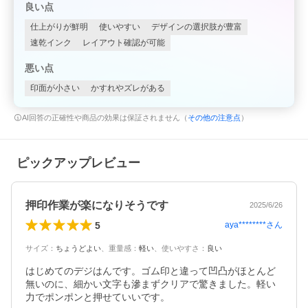
良い点
仕上がりが鮮明
使いやすい
デザインの選択肢が豊富
速乾インク
レイアウト確認が可能
悪い点
印面が小さい
かすれやズレがある
AI回答の正確性や商品の効果は保証されません（
その他の注意点
）
ピックアップレビュー
押印作業が楽になりそうです
2025/6/26
5
aya********
さん
サイズ
：
ちょうどよい
、
重量感
：
軽い
、
使いやすさ
：
良い
はじめてのデジはんです。ゴム印と違って凹凸がほとんど
無いのに、細かい文字も滲まずクリアで驚きました。軽い
力でポンポンと押せていいです。