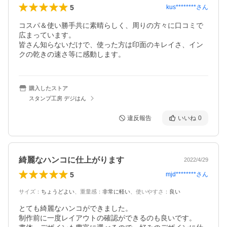
5
kus********
さん
コスパ＆使い勝手共に素晴らしく、周りの方々に口コミで
広まっています。

皆さん知らないだけで、使った方は印面のキレイさ、イン
クの乾きの速さ等に感動します。
購入したストア
スタンプ工房 デジはん
違反報告
いいね
0
綺麗なハンコに仕上がります
2022/4/29
5
mjd********
さん
サイズ
：
ちょうどよい
、
重量感
：
非常に軽い
、
使いやすさ
：
良い
とても綺麗なハンコができました。

制作前に一度レイアウトの確認ができるのも良いです。
