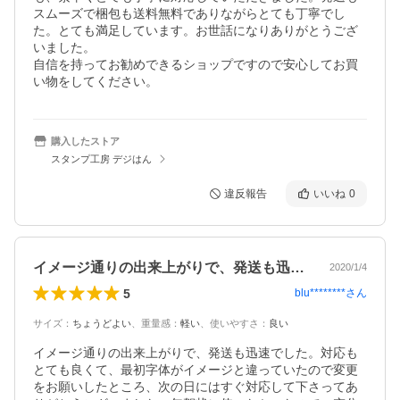
スムーズで梱包も送料無料でありながらとても丁寧でし
た。とても満足しています。お世話になりありがとうござ
いました。

自信を持ってお勧めできるショップですので安心してお買
い物をしてください。
購入したストア
スタンプ工房 デジはん
違反報告
いいね
0
イメージ通りの出来上がりで、発送も迅速…
2020/1/4
5
blu********
さん
サイズ
：
ちょうどよい
、
重量感
：
軽い
、
使いやすさ
：
良い
イメージ通りの出来上がりで、発送も迅速でした。対応も
とても良くて、最初字体がイメージと違っていたので変更
をお願いしたところ、次の日にはすぐ対応して下さってあ