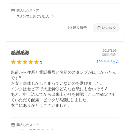
購入したストア
スタンプ工房 デジはん
違反報告
いいね
0
2018/11/8
感謝感激
（編集済み）
5
t19********
さん
以前から住所と電話番号と名前のスタンプがほしかったん
です‼

お安く書体もかしこまっていないのを選びました。

インクはセピアで大正解💮どんな台紙にも合いそう🎵

あと、申し込んでから出来上がりを確認した上で確定させ
ていただく配慮、ビックリ&感動しました。

本当にありがとうございました。
購入したストア