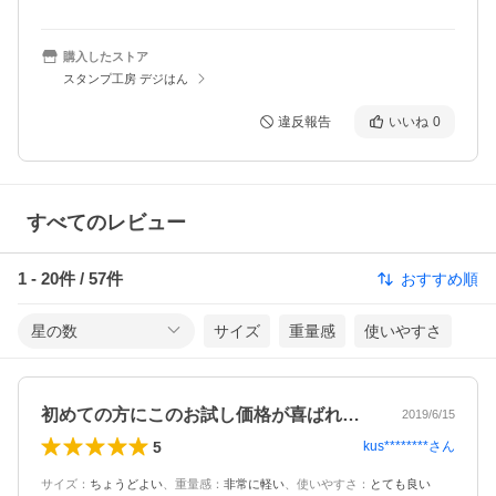
購入したストア
スタンプ工房 デジはん
違反報告
いいね
0
すべてのレビュー
1
-
20
件 /
57
件
おすすめ順
星の数
サイズ
重量感
使いやすさ
初めての方にこのお試し価格が喜ばれてい…
2019/6/15
5
kus********
さん
サイズ
：
ちょうどよい
、
重量感
：
非常に軽い
、
使いやすさ
：
とても良い