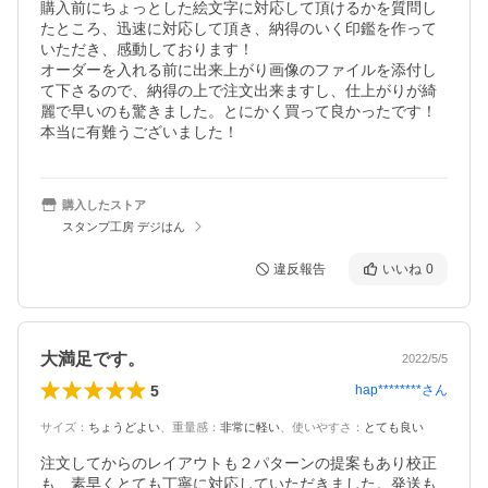
購入前にちょっとした絵文字に対応して頂けるかを質問し
たところ、迅速に対応して頂き、納得のいく印鑑を作って
いただき、感動しております！

オーダーを入れる前に出来上がり画像のファイルを添付し
て下さるので、納得の上で注文出来ますし、仕上がりが綺
麗で早いのも驚きました。とにかく買って良かったです！

本当に有難うございました！
購入したストア
スタンプ工房 デジはん
違反報告
いいね
0
大満足です。
2022/5/5
5
hap********
さん
サイズ
：
ちょうどよい
、
重量感
：
非常に軽い
、
使いやすさ
：
とても良い
注文してからのレイアウトも２パターンの提案もあり校正
も、素早くとても丁寧に対応していただきました。発送も