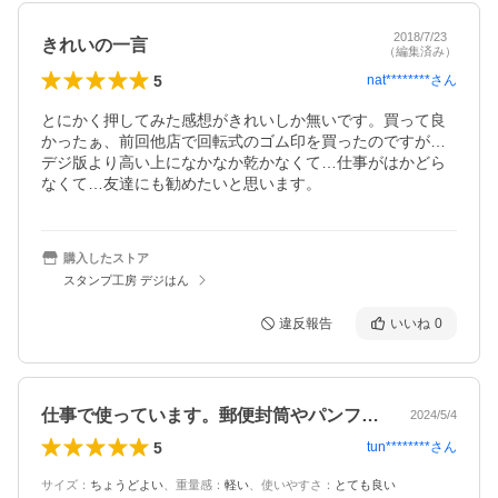
2018/7/23
きれいの一言
（編集済み）
5
nat********
さん
とにかく押してみた感想がきれいしか無いです。買って良
かったぁ、前回他店で回転式のゴム印を買ったのですが…
デジ版より高い上になかなか乾かなくて…仕事がはかどら
なくて…友達にも勧めたいと思います。
購入したストア
スタンプ工房 デジはん
違反報告
いいね
0
仕事で使っています。郵便封筒やパンフレ…
2024/5/4
5
tun********
さん
サイズ
：
ちょうどよい
、
重量感
：
軽い
、
使いやすさ
：
とても良い