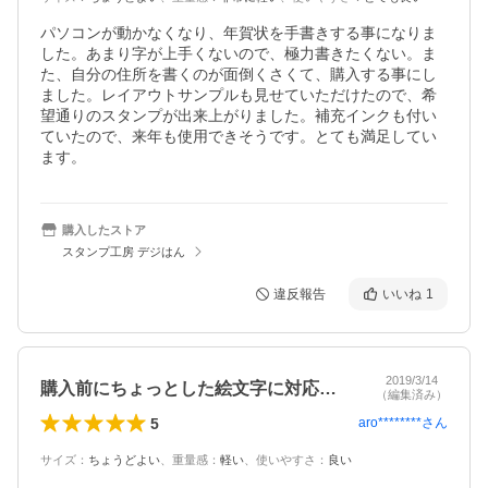
パソコンが動かなくなり、年賀状を手書きする事になりま
した。あまり字が上手くないので、極力書きたくない。ま
た、自分の住所を書くのが面倒くさくて、購入する事にし
ました。レイアウトサンプルも見せていただけたので、希
望通りのスタンプが出来上がりました。補充インクも付い
ていたので、来年も使用できそうです。とても満足してい
ます。
購入したストア
スタンプ工房 デジはん
違反報告
いいね
1
2019/3/14
購入前にちょっとした絵文字に対応して頂…
（編集済み）
5
aro********
さん
サイズ
：
ちょうどよい
、
重量感
：
軽い
、
使いやすさ
：
良い