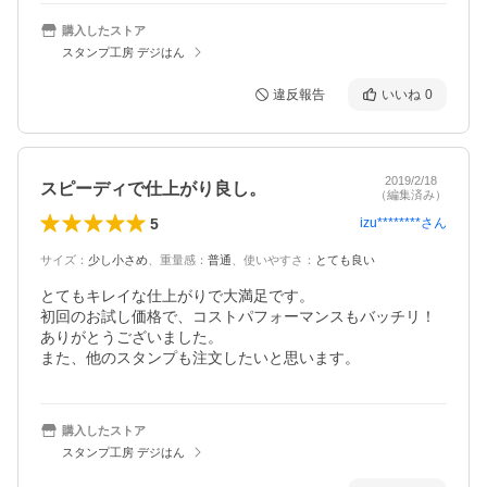
購入したストア
スタンプ工房 デジはん
違反報告
いいね
0
2019/2/18
スピーディで仕上がり良し。
（編集済み）
5
izu********
さん
サイズ
：
少し小さめ
、
重量感
：
普通
、
使いやすさ
：
とても良い
とてもキレイな仕上がりで大満足です。

初回のお試し価格で、コストパフォーマンスもバッチリ！

ありがとうございました。

また、他のスタンプも注文したいと思います。
購入したストア
スタンプ工房 デジはん