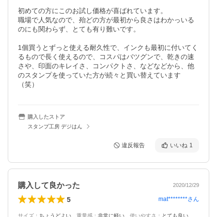
初めての方にこのお試し価格が喜ばれています。

職場で人気なので、殆どの方が最初から良さはわかっいる
のにも関わらず、とても有り難いです。

1個買うとずっと使える耐久性で、インクも最初に付いてく
るもので長く使えるので、コスパはバツグンで、乾きの速
さや、印面のキレイさ、コンパクトさ、などなどから、他
のスタンプを使っていた方が続々と買い替えています
（笑）
購入したストア
スタンプ工房 デジはん
違反報告
いいね
1
購入して良かった
2020/12/29
5
mat********
さん
サイズ
：
ちょうどよい
、
重量感
：
非常に軽い
、
使いやすさ
：
とても良い