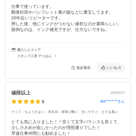
仕事で使っています。

郵便封筒やパンフレット裏の版などに重宝してます。

20年近いリピーターです。

押した後、他にインクがつかない速乾なのが素晴らしい。

面倒なのは、インク補充ですが、仕方ないですね。
購入したストア
スタンプ工房 デジはん
違反報告
いいね
0
値段以上
2019/11/7
5
fek********
さん
サイズ
：
ちょうどよい
、
重量感
：
非常に軽い
、
使いやすさ
：
とても良い
とても気に入りました！！安くて文字バランスも良くて、
少し小さめが欲しかったのが理想通りでした！

早速仕事仲間にも勧めました！
