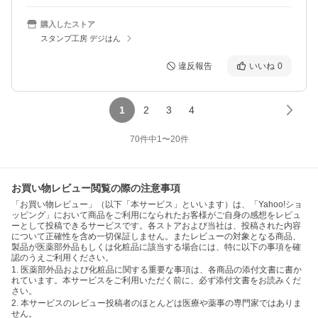
購入したストア
スタンプ工房 デジはん
違反報告
いいね
0
1
2
3
4
70
件中
1
〜
20
件
お買い物レビュー閲覧の際の注意事項
「お買い物レビュー」（以下「本サービス」といいます）は、「Yahoo!ショ
ッピング」において商品をご利用になられたお客様がご自身の感想をレビュ
ーとして投稿できるサービスです。各ストアおよび当社は、投稿された内容
について正確性を含め一切保証しません。またレビューの対象となる商品、
製品が医薬部外品もしくは化粧品に該当する場合には、特に以下の事項を確
認のうえご利用ください。
1. 医薬部外品および化粧品に関する重要な事項は、各商品の添付文書に書か
れています。本サービスをご利用いただく前に、必ず添付文書をお読みくだ
さい。
2. 本サービスのレビュー投稿者のほとんどは医療や薬事の専門家ではありま
せん。