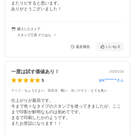
またリピすると思います。

ありがとうございました！
購入したストア
スタンプ工房 デジはん
違反報告
いいね
0
一度は試す価値あり！
2023/1/26
5
gre********
さん
サイズ
：
ちょうどよい
、
重量感
：
軽い
、
使いやすさ
：
とても良い
仕上がりが最高です。

今まで色々なタイプのスタンプを使ってきましたが、ここ
まで印影が鮮明なものは初めてです。

まるで印刷したかのようです。

またお世話になります！！