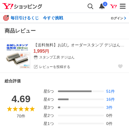
i
毎日引けるくじ 今すぐ挑戦
ログイン
商品レビュー
【送料無料】お試し オーダースタンプ デジはん 年賀状 住所印 浸透印 補充インク付 ゴム印では表現不可の高画質 住所スタンプ
1,995
円
スタンプ工房 デジはん
レビューを投稿する
総合評価
星
5
つ
51
件
4.69
星
4
つ
16
件
星
3
つ
3
件
星
2
つ
0
件
70
件
星
1
つ
0
件