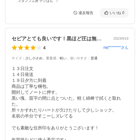
スタンプ工房 デジはん
違反報告
いいね
0
セピアとても良いです！黒ほど圧は無い！
2023/9/19
4
rwj********
さん
サイズ
：
少し小さめ
、
重量感
：
軽い
、
使いやすさ
：
普通
１３日注文

１４日発送

１９日夕方に到着

商品は丁寧な梱包。

開封してノートに押す。

黒い塊、苗字の間に点とついた。軽く綿棒で拭くと取れ
た。

所々かすれたりハートが欠けたりして少しショック。

名前の半分ですこーしズレてる

でも素敵な住所印をありがとうございます！

年賀状などに使う予定です♪