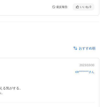
違反報告
いいね
0
おすすめ順
2023/10/30
cin********
さん
る気がする。

る。