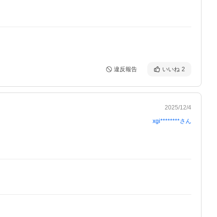
違反報告
いいね
2
2025/12/4
xgi********
さん