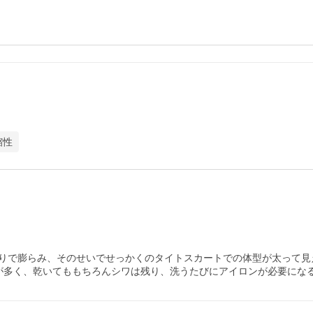
縮性
りで膨らみ、そのせいでせっかくのタイトスカートでの体型が太って見え
が多く、乾いてももちろんシワは残り、洗うたびにアイロンが必要にな