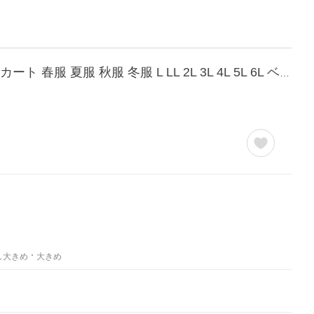
大きいサイズ レディース ボトムス スカート ストレッチツイルナロースカート ナロースカート 春服 夏服 秋服 冬服 L LL 2L 3L 4L 5L 6L ベージュ カーキ 黒
し大きめ
大きめ