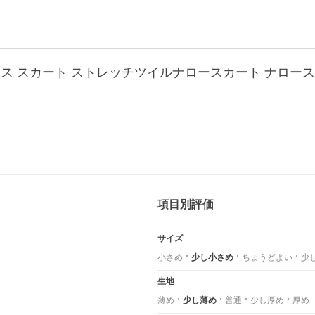
項目別評価
サイズ
小さめ
少し小さめ
ちょうどよい
少
生地
薄め
少し薄め
普通
少し厚め
厚め