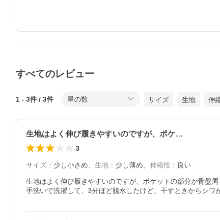
すべてのレビュー
1
-
3
件 /
3
件
星の数
サイズ
生地
伸
生地はよく伸び履きやすいのですが、ポケ…
3
サイズ
：
少し小さめ
、
生地
：
少し薄め
、
伸縮性
：
良い
生地はよく伸び履きやすいのですが、ポケットの部分が骨盤周
手洗いで洗濯して、3分ほど脱水したけど、干すときからシワ