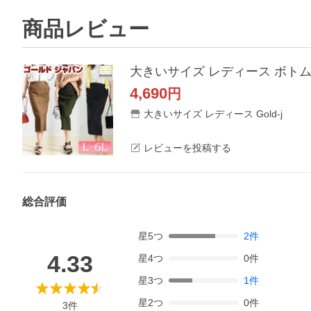
商品レビュー
4,690
円
大きいサイズ レディース Gold-j
レビューを投稿する
総合評価
星
5
つ
2
件
4.33
星
4
つ
0
件
星
3
つ
1
件
星
2
つ
0
件
3
件