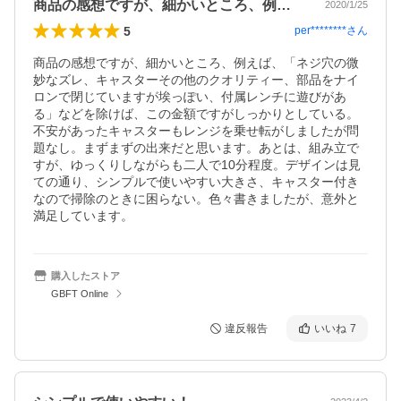
商品の感想ですが、細かいところ、例えば…
2020/1/25
5
per********
さん
商品の感想ですが、細かいところ、例えば、「ネジ穴の微
妙なズレ、キャスターその他のクオリティー、部品をナイ
ロンで閉じていますが埃っぽい、付属レンチに遊びがあ
る」などを除けば、この金額ですがしっかりとしている。
不安があったキャスターもレンジを乗せ転がしましたが問
題なし。まずまずの出来だと思います。あとは、組み立で
すが、ゆっくりしながらも二人で10分程度。デザインは見
ての通り、シンプルで使いやすい大きさ、キャスター付き
なので掃除のときに困らない。色々書きましたが、意外と
満足しています。
購入したストア
GBFT Online
違反報告
いいね
7