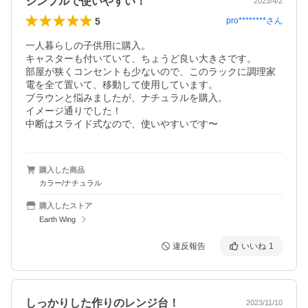
シンプルで使いやすい！
2023/4/2
5
pro********
さん
一人暮らしの子供用に購入。

キャスターも付いていて、ちょうど良い大きさです。

部屋が狭くコンセントも少ないので、このラックに調理家
電を全て置いて、移動して使用しています。

ブラウンと悩みましたが、ナチュラルを購入。

イメージ通りでした！

購入した商品
カラー/ナチュラル
購入したストア
Earth Wing
違反報告
いいね
1
しっかりした作りのレンジ台！
2023/11/10