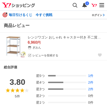
i
毎日引けるくじ 今すぐ挑戦
ログイン
商品レビュー
レンジワゴン おしゃれ キャスター付き 不二貿易 FBC-03-2 WH/NA FUJI-14640
6,960
円
ぎおん
レビューを投稿する
総合評価
星
5
つ
1
件
3.80
星
4
つ
2
件
星
3
つ
2
件
星
2
つ
0
件
5
件
星
1
つ
0
件