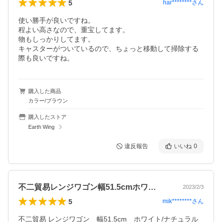
5
har********
さん
使い勝手が良いですね。

程よい高さなので、重宝してます。

物もしっかりしてます。

キャスターがついているので、ちょっと移動して掃除する
際も良いですね。
購入した商品
カラー/ブラウン
購入したストア
Earth Wing
違反報告
いいね
0
不二貿易レンジワゴン幅51.5cmホワ…
2023/2/3
5
mik********
さん
不二貿易 レンジワゴン　幅51.5cm　ホワイト/ナチュラル 