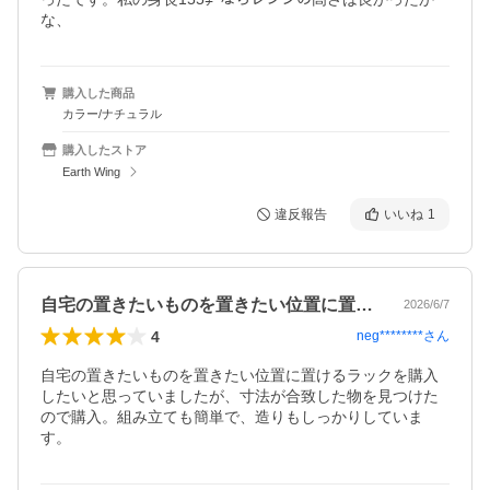
な、
購入した商品
カラー/ナチュラル
購入したストア
Earth Wing
違反報告
いいね
1
自宅の置きたいものを置きたい位置に置け…
2026/6/7
4
neg********
さん
自宅の置きたいものを置きたい位置に置けるラックを購入
したいと思っていましたが、寸法が合致した物を見つけた
ので購入。組み立ても簡単で、造りもしっかりしていま
す。