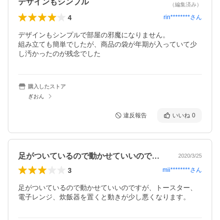
デザインもシンプル
（編集済み）
4
rin********
さん
デザインもシンプルで部屋の邪魔になりません。

組み立ても簡単でしたが、商品の袋が年期が入っていて少
し汚かったのが残念でした
購入したストア
ぎおん
違反報告
いいね
0
足がついているので動かせていいのですが…
2020/3/25
3
mii********
さん
足がついているので動かせていいのですが、トースター、
電子レンジ、炊飯器を置くと動きが少し悪くなります。