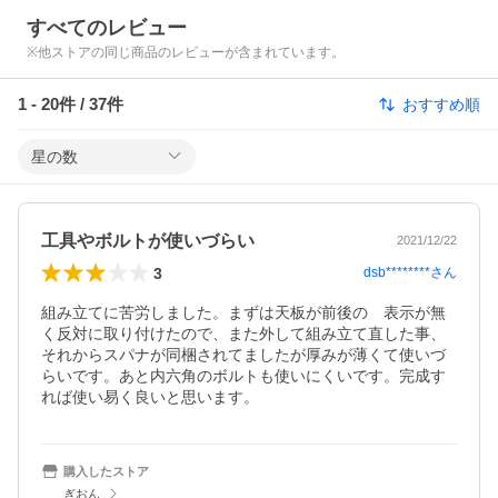
すべてのレビュー
※他ストアの同じ商品のレビューが含まれています。
1
-
20
件 /
37
件
おすすめ順
星の数
工具やボルトが使いづらい
2021/12/22
3
dsb********
さん
組み立てに苦労しました。まずは天板が前後の　表示が無
く反対に取り付けたので、また外して組み立て直した事、
それからスパナが同梱されてましたが厚みが薄くて使いづ
らいです。あと内六角のボルトも使いにくいです。完成す
れば使い易く良いと思います。
購入したストア
ぎおん