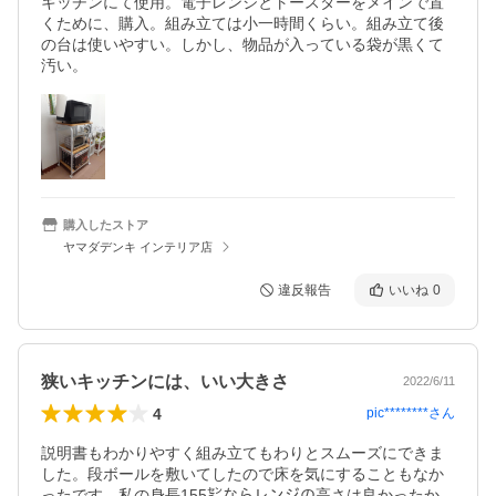
キッチンにて使用。電子レンジとトースターをメインで置
くために、購入。組み立ては小一時間くらい。組み立て後
の台は使いやすい。しかし、物品が入っている袋が黒くて
汚い。
購入したストア
ヤマダデンキ インテリア店
違反報告
いいね
0
狭いキッチンには、いい大きさ
2022/6/11
4
pic********
さん
説明書もわかりやすく組み立てもわりとスムーズにできま
した。段ボールを敷いてしたので床を気にすることもなか
ったです。私の身長155㌢ならレンジの高さは良かったか