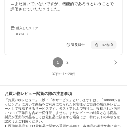
→まだ届いていないですが、機能的であろうということで
評価させていただきました。
購入したストア
e-zoa
違反報告
いいね
0
1
2
37
件中
1
〜
20
件
お買い物レビュー閲覧の際の注意事項
「お買い物レビュー」（以下「本サービス」といいます）は、「Yahoo!ショ
ッピング」において商品をご利用になられたお客様がご自身の感想をレビュ
ーとして投稿できるサービスです。各ストアおよび当社は、投稿された内容
について正確性を含め一切保証しません。またレビューの対象となる商品、
製品が医薬部外品もしくは化粧品に該当する場合には、特に以下の事項を確
認のうえご利用ください。
1. 医薬部外品および化粧品に関する重要な事項は、各商品の添付文書に書か