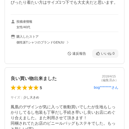
ぴったり着たい方はサイズ1つ下でも大丈夫だと思います。
投稿者情報
女性/40代
購入したストア
個性派TシャツのブランドGENJU
違反報告
いいね
0
2018/4/15
良い買い物出来ました
（編集済み）
5
bog********
さん
サイズ
：
少し大きめ
鳳凰のデザインが気に入って衝動買いでしたが生地もしっ
かりしてるし包装も丁寧だし手続き早いし良いお店にめぐ
り合えました。また利用させて頂きます！

同梱されてたお店のビニールバッグもステキでした。もっ
と欲しい(笑)