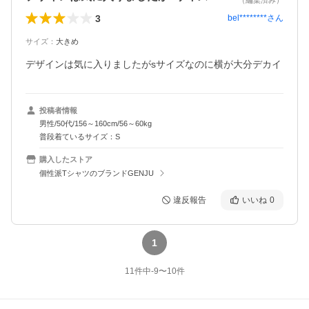
（編集済み）
3
bel********
さん
サイズ
：
大きめ
デザインは気に入りましたがsサイズなのに横が大分デカイ
投稿者情報
男性/50代/156～160cm/56～60kg
普段着ているサイズ：S
購入したストア
個性派TシャツのブランドGENJU
違反報告
いいね
0
1
11
件中
-9
〜
10
件