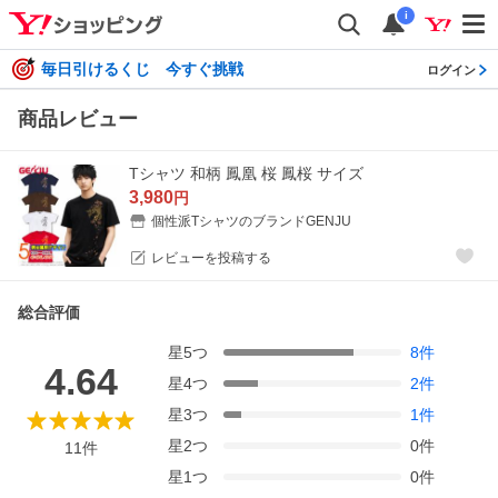
i
毎日引けるくじ 今すぐ挑戦
ログイン
商品レビュー
Tシャツ 和柄 鳳凰 桜 鳳桜 サイズ
3,980
円
個性派TシャツのブランドGENJU
レビューを投稿する
総合評価
星
5
つ
8
件
4.64
星
4
つ
2
件
星
3
つ
1
件
星
2
つ
0
件
11
件
星
1
つ
0
件