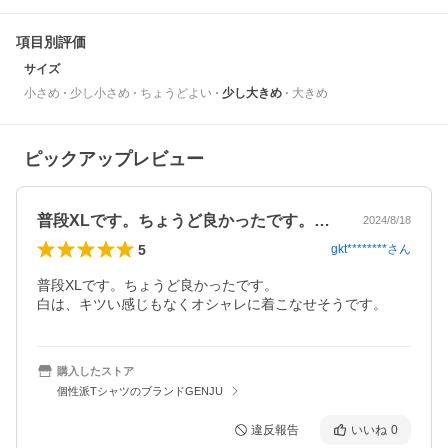
項目別評価
サイズ
小さめ
少し小さめ
ちょうどよい
少し大きめ
大きめ
ピックアップレビュー
普段XLです。ちょうど良かったです。白…
2024/8/18
5
gkt********
さん
普段XLです。ちょうど良かったです。

白は、キツい感じもなくオシャレに着こなせそうです。
購入したストア
個性派TシャツのブランドGENJU
違反報告
いいね
0