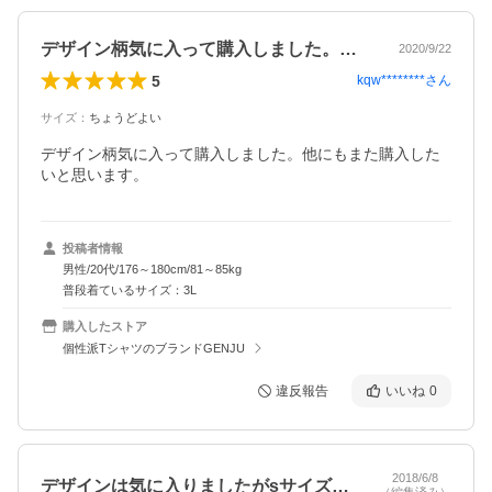
デザイン柄気に入って購入しました。他に…
2020/9/22
5
kqw********
さん
サイズ
：
ちょうどよい
デザイン柄気に入って購入しました。他にもまた購入した
いと思います。
投稿者情報
男性/20代/176～180cm/81～85kg
普段着ているサイズ：3L
購入したストア
個性派TシャツのブランドGENJU
違反報告
いいね
0
2018/6/8
デザインは気に入りましたがsサイズなの…