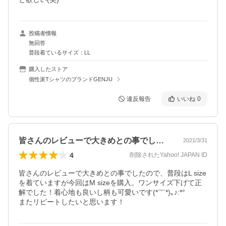
投稿者情報
無回答
普段着ているサイズ：LL
購入したストア
個性派TシャツのブランドGENJU
違反報告
いいね
0
皆さんのレビューで大きめとの事でしたの…
2021/3/31
4
削除されたYahoo! JAPAN ID
皆さんのレビューで大きめとの事でしたので、普段はL size
を着ていますが今回はM sizeを購入。ワンサイズ下げて正
解でした！着心地も良いし柄も可愛いです(*ˊ˘ˋ*)｡♪:*°

またリピートしたいと思います！