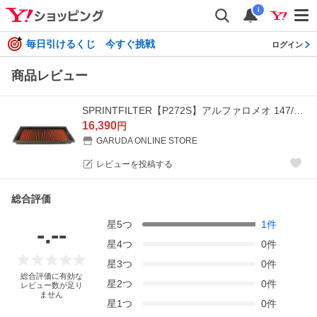
i
毎日引けるくじ 今すぐ挑戦
ログイン
商品レビュー
SPRINTFILTER【P272S】アルファロメオ 147/ALFA GT用 純正交換エアフィルター
16,390
円
GARUDA ONLINE STORE
レビューを投稿する
総合評価
星
5
つ
1
件
-.--
星
4
つ
0
件
星
3
つ
0
件
総合評価に有効な
星
2
つ
0
件
レビュー数が足り
ません
星
1
つ
0
件