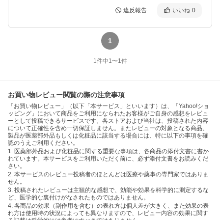
違反報告
いいね
0
1
1
件中
1
〜
1
件
お買い物レビュー閲覧の際の注意事項
「お買い物レビュー」（以下「本サービス」といいます）は、「Yahoo!ショ
ッピング」において商品をご利用になられたお客様がご自身の感想をレビュ
ーとして投稿できるサービスです。各ストアおよび当社は、投稿された内容
について正確性を含め一切保証しません。またレビューの対象となる商品、
製品が医薬部外品もしくは化粧品に該当する場合には、特に以下の事項を確
認のうえご利用ください。
1. 医薬部外品および化粧品に関する重要な事項は、各商品の添付文書に書か
れています。本サービスをご利用いただく前に、必ず添付文書をお読みくだ
さい。
2. 本サービスのレビュー投稿者のほとんどは医療や薬事の専門家ではありま
せん。
3. 投稿されたレビューは主観的な感想で、効能や効果を科学的に測定するな
ど、医学的な裏付けがなされたものではありません。
4. 各商品の効果（副作用を含む）の表れ方は個人差が大きく、また効果の表
れ方は使用時の状況によっても異なりますので、レビュー内容の効果に関す